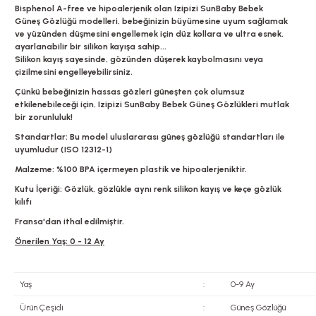
Bisphenol A-free ve hipoalerjenik olan Izipizi SunBaby Bebek
Güneş Gözlüğü modelleri, bebeğinizin büyümesine uyum sağlamak
ve yüzünden düşmesini engellemek için düz kollara ve ultra esnek,
ayarlanabilir bir silikon kayışa sahip...
Silikon kayış sayesinde, gözünden düşerek kaybolmasını veya
çizilmesini engelleyebilirsiniz.
Çünkü bebeğinizin hassas gözleri güneşten çok olumsuz
etkilenebileceği için, Izipizi SunBaby Bebek Güneş Gözlükleri mutlak
bir zorunluluk!
Standartlar: Bu model uluslararası güneş gözlüğü standartları ile
uyumludur (ISO 12312-1)
Malzeme: %100 BPA içermeyen plastik ve hipoalerjeniktir.
Kutu İçeriği: Gözlük, gözlükle aynı renk silikon kayış ve keçe gözlük
kılıfı
Fransa'dan ithal edilmiştir.
Önerilen Yaş: 0 - 12 Ay
Yaş
:
0-9 Ay
Ürün Çeşidi
:
Güneş Gözlüğü