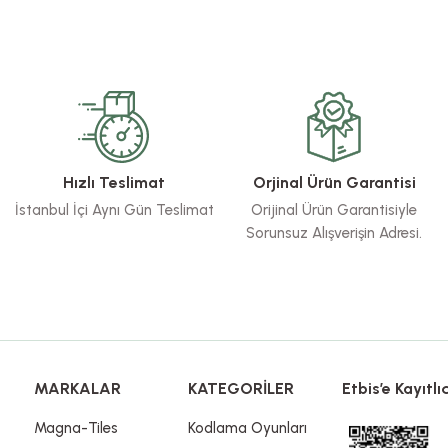
rsiz gördüğünüz noktaları öneri formunu kullanarak tarafımıza iletebilirsiniz.
Bu ürüne ilk yorumu siz yapın!
Yorum Yaz
Hızlı Teslimat
Orjinal Ürün Garantisi
İstanbul İçi Aynı Gün Teslimat
Orijinal Ürün Garantisiyle
Sorunsuz Alışverişin Adresi.
Gönder
MARKALAR
KATEGORİLER
Etbis’e Kayıtlıd
Magna-Tiles
Kodlama Oyunları