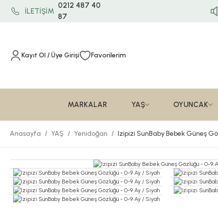
0212 487 40
İLETİŞİM
87
Kayıt Ol / Üye Girişi
Favorilerim
MARKALAR
YAŞ
OYUNCAK
Anasayfa
YAŞ
Yenidoğan
Izipizi SunBaby Bebek Güneş Göz