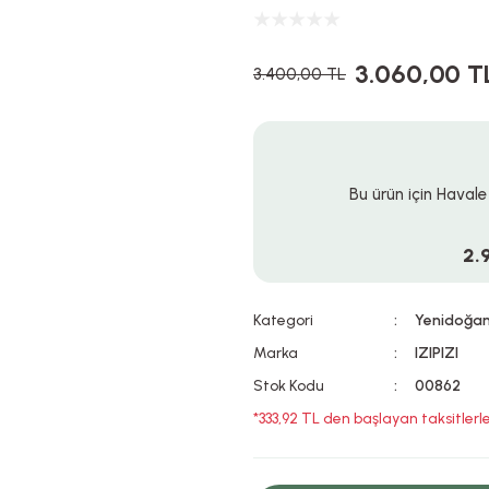
3.060,00 T
3.400,00 TL
Bu ürün için Havale
2.
Kategori
Yenidoğa
Marka
IZIPIZI
Stok Kodu
00862
*333,92 TL den başlayan taksitlerle