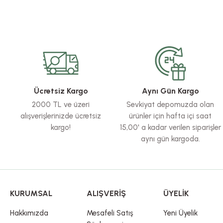
Bu ürünün fiyat bilgisi, resim, ürün açıklamalarında ve diğer konularda yete
Görüş ve önerileriniz için teşekkür ederiz.
Ürün resmi kalitesiz, bozuk veya görüntülenemiyor.
Ürün açıklamasında eksik bilgiler bulunuyor.
Ürün bilgilerinde hatalar bulunuyor.
Ücretsiz Kargo
Aynı Gün Kargo
Ürün fiyatı diğer sitelerden daha pahalı.
2000 TL ve üzeri
Sevkiyat depomuzda olan
Bu ürüne benzer farklı alternatifler olmalı.
alışverişlerinizde ücretsiz
ürünler için hafta içi saat
kargo!
15,00' a kadar verilen siparişler
aynı gün kargoda.
KURUMSAL
ALIŞVERİŞ
ÜYELİK
Hakkımızda
Mesafeli Satış
Yeni Üyelik