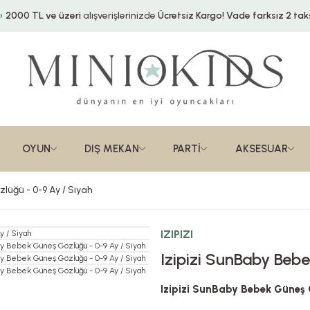
2000 TL ve üzeri
alışverişlerinizde
Ücretsiz Kargo!
Vade farksız 2 taks
OYUN
DIŞ MEKAN
PARTİ
AKSESUAR
lüğü - 0-9 Ay / Siyah
IZIPIZI
Izipizi SunBaby Beb
Izipizi SunBaby Bebek Güneş 