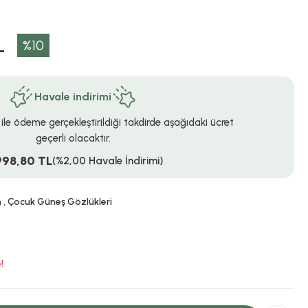
L
%10
Havale indirimi
 ile ödeme gerçekleştirildiği takdirde aşağıdaki ücret
geçerli olacaktır.
998,80 TL
(%2,00 Havale İndirimi)
n
,
Çocuk Güneş Gözlükleri
!