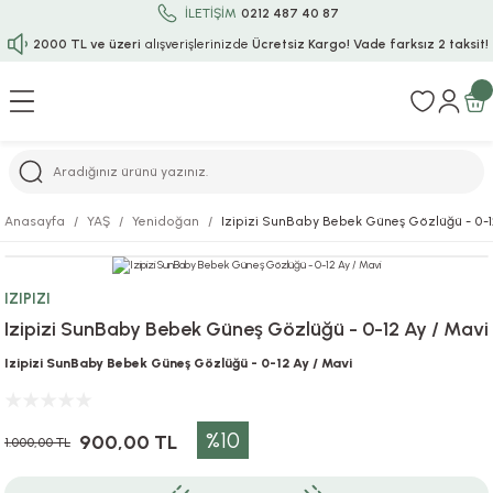
İLETİŞİM
0212 487 40 87
2000 TL ve üzeri
alışverişlerinizde
Ücretsiz Kargo!
Vade farksız 2 taksit!
Geri Dön
Geri Dön
Geri Dön
Geri Dön
Geri Dön
Geri Dön
Geri Dön
Geri Dön
Geri Dön
rı
uru
i
ı
epçe
Anasayfa
YAŞ
Yenidoğan
Izipizi SunBaby Bebek Güneş Gözlüğü - 0-1
r
rı
 / Tattoos
leri
e
IZIPIZI
ları
uarlar
Koruma
ık-Bıçak
e
Izipizi SunBaby Bebek Güneş Gözlüğü - 0-12 Ay / Mavi
aklar
asyon Oyunları
ksesuarları
alzemeleri
bakları-Kase
rli Charm Bileklik
Izipizi SunBaby Bebek Güneş Gözlüğü - 0-12 Ay / Mavi
ğu
arları
lir İsimli Çocuk Altın Bileklik
%10
900,00 TL
1.000,00 TL
ri
antası
ünleri