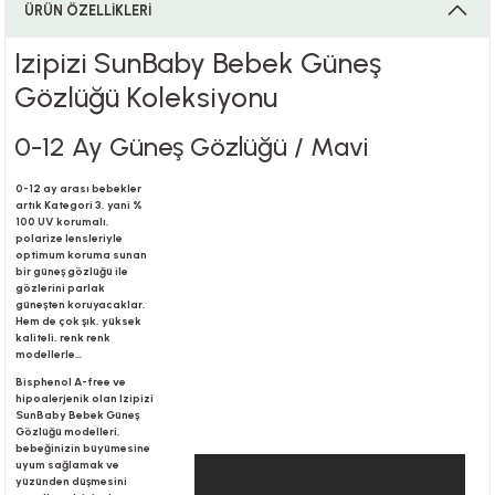
ÜRÜN ÖZELLİKLERİ
Izipizi SunBaby Bebek Güneş
i
Gözlüğü Koleksiyonu
0-12 Ay Güneş Gözlüğü / Mavi
i
0-12 ay arası bebekler
artık Kategori 3, yani %
100 UV korumalı,
polarize lensleriyle
optimum koruma sunan
bir güneş gözlüğü ile
gözlerini parlak
su
güneşten koruyacaklar.
Hem de çok şık, yüksek
kaliteli, renk renk
modellerle...
Bisphenol A-free ve
hipoalerjenik olan Izipizi
SunBaby Bebek Güneş
Gözlüğü modelleri,
bebeğinizin büyümesine
uyum sağlamak ve
yüzünden düşmesini