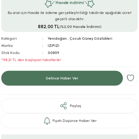
Havale indirimi
ar
r
e
i
Bu ürün için Havale ile ödeme gerçekleştirildiği takdirde aşağıdaki ücret
geçerli olacaktır.
lar
ları
ye Ekipmanları
ü
oslar
882,00 TL
(%2,00 Havale İndirimi)
bilyaları
ncakları
Kategori
Yenidoğan
,
Çocuk Güneş Gözlükleri
Marka
IZIPIZI
Stok Kodu
00859
esuarları
arı
ılıfları
*98,21 TL den başlayan taksitlerle!
k Aksesuarları
arı
lükleri
Gelince Haber Ver
r
ı
lükleri
rı
ar
sı
Paylaş
ı
Fiyatı Düşünce Haber Ver
ı