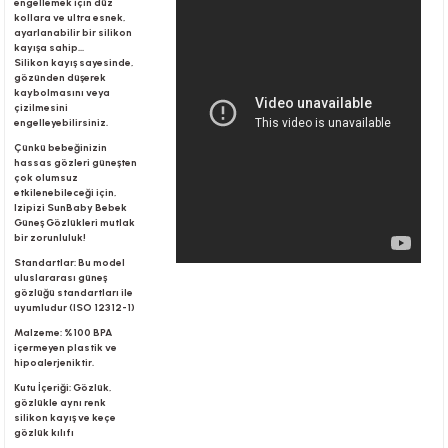
engellemek için düz
kollara ve ultra esnek,
ayarlanabilir bir silikon
kayışa sahip...
r
Silikon kayış sayesinde,
gözünden düşerek
kaybolmasını veya
çizilmesini
engelleyebilirsiniz.
Çünkü bebeğinizin
hassas gözleri güneşten
çok olumsuz
etkilenebileceği için,
Izipizi SunBaby Bebek
Güneş Gözlükleri mutlak
bir zorunluluk!
Standartlar: Bu model
uluslararası güneş
gözlüğü standartları ile
uyumludur (ISO 12312-1)
Malzeme: %100 BPA
içermeyen plastik ve
hipoalerjeniktir.
Kutu İçeriği: Gözlük,
gözlükle aynı renk
silikon kayış ve keçe
gözlük kılıfı