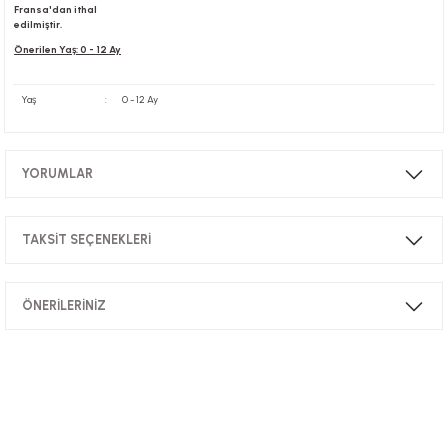
Fransa'dan ithal
edilmiştir.
Önerilen Yaş: 0 - 12 Ay
Yaş
:
0 - 12 Ay
YORUMLAR
TAKSİT SEÇENEKLERİ
Bu ürüne ilk yorumu siz yapın!
ÖNERİLERİNİZ
Yorum Yaz
Bu ürünün fiyat bilgisi, resim, ürün açıklamalarında ve diğer konularda
yetersiz gördüğünüz noktaları öneri formunu kullanarak tarafımıza
iletebilirsiniz.
Görüş ve önerileriniz için teşekkür ederiz.