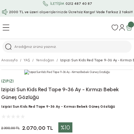
İLETİŞİM
0212 487 40 87
2000 TL ve üzeri
alışverişlerinizde
Ücretsiz Kargo!
Vade farksız 2 taksit!
Geri Dön
Geri Dön
Geri Dön
Geri Dön
Geri Dön
Geri Dön
Geri Dön
Geri Dön
Geri Dön
rı
uru
i
ı
epçe
Anasayfa
YAŞ
Yenidoğan
Izipizi Sun Kids Red Tape 9-36 Ay - Kırmız
r
rı
 / Tattoos
leri
e
IZIPIZI
ları
uarlar
Koruma
ık-Bıçak
e
Izipizi Sun Kids Red Tape 9-36 Ay - Kırmızı Bebek
Güneş Gözlüğü
aklar
asyon Oyunları
ksesuarları
alzemeleri
bakları-Kase
rli Charm Bileklik
Izipizi Sun Kids Red Tape 9-36 Ay - Kırmızı Bebek Güneş Gözlüğü
ğu
arları
lir İsimli Çocuk Altın Bileklik
%10
ri
antası
ünleri
2.070,00 TL
2.300,00 TL