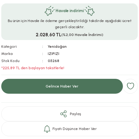
ar
r
e
i
Havale indirimi
Bu ürün için Havale ile ödeme gerçekleştirildiği takdirde aşağıdaki ücret
lar
ları
ye Ekipmanları
ü
oslar
geçerli olacaktır.
2.028,60 TL
(%2,00 Havale İndirimi)
bilyaları
ncakları
Kategori
Yenidoğan
esuarları
arı
ılıfları
Marka
IZIPIZI
Stok Kodu
05268
*225,89 TL den başlayan taksitlerle!
k Aksesuarları
arı
lükleri
r
ı
lükleri
Gelince Haber Ver
rı
ar
sı
Paylaş
ı
Fiyatı Düşünce Haber Ver
ı