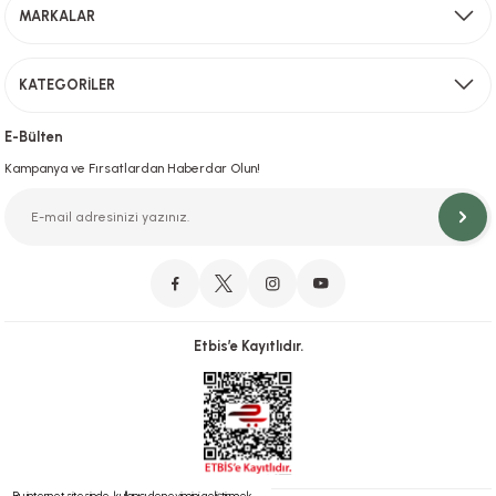
MARKALAR
Gönder
KATEGORİLER
Hızlı Teslimat
İstanbul İçi Aynı Gün Teslimat
E-Bülten
Kampanya ve Fırsatlardan Haberdar Olun!
Orjinal Ürün Garantisi
Orijinal Ürün Garantisiyle Sorunsuz Alışverişin Adresi.
Etbis’e Kayıtlıdır.
Güvenli Alışveriş
İletişim
256 Bit SSL ve iyzico ile Güvenli Alışveriş
Bizimle iletişime geçebilirsiniz!
Bu internet sitesinde, kullanıcı deneyimini geliştirmek