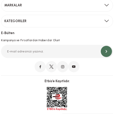
MARKALAR
Gönder
KATEGORİLER
Hızlı Teslimat
İstanbul İçi Aynı Gün Teslimat
E-Bülten
Kampanya ve Fırsatlardan Haberdar Olun!
Orjinal Ürün Garantisi
Orijinal Ürün Garantisiyle Sorunsuz Alışverişin Adresi.
Etbis’e Kayıtlıdır.
Güvenli Alışveriş
İletişim
256 Bit SSL ve iyzico ile Güvenli Alışveriş
Bizimle iletişime geçebilirsiniz!