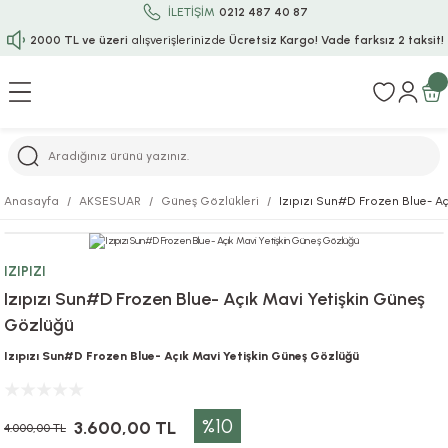
İLETİŞİM
0212 487 40 87
2000 TL ve üzeri
alışverişlerinizde
Ücretsiz Kargo!
Vade farksız 2 taksit!
Geri Dön
Geri Dön
Geri Dön
Geri Dön
Geri Dön
Geri Dön
Geri Dön
Geri Dön
Geri Dön
rı
uru
i
ı
epçe
Anasayfa
AKSESUAR
Güneş Gözlükleri
Izıpızı Sun#D Frozen Blue- A
r
rı
 / Tattoos
leri
e
IZIPIZI
ları
uarlar
Koruma
ık-Bıçak
e
Izıpızı Sun#D Frozen Blue- Açık Mavi Yetişkin Güneş
Gözlüğü
aklar
asyon Oyunları
ksesuarları
alzemeleri
bakları-Kase
rli Charm Bileklik
Izıpızı Sun#D Frozen Blue- Açık Mavi Yetişkin Güneş Gözlüğü
ğu
arları
lir İsimli Çocuk Altın Bileklik
%10
ri
antası
ünleri
3.600,00 TL
4.000,00 TL