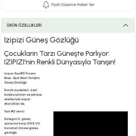
Fiyatı Düşünce Haber Ver
i
ÜRÜN ÖZELLİKLERİ
Izipizi Güneş Gözlüğü
i
Çocukların Tarzı Güneşte Parlıyor:
IZIPIZI'nin Renkli Dünyasıyla Tanışın!
Izıpızı Sun#D Frozen
Blue- Açık Mavi Yetişkin
su
Güneş Gözlüğü
İkonik modelleri, özel
koleksiyonları ve şahane
renkleriyle izipizi
MinioKids'de.
Sun #D serisi
Kategori 3, güneş
ışınlarına karşı 100% UV
korumalı Unisex güneş
gözlüğü.