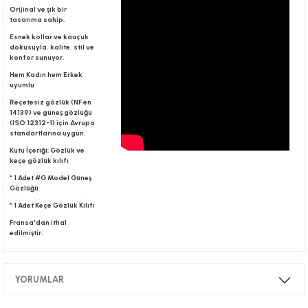
Orijinal ve şık bir
tasarıma sahip.
Esnek kollar ve kauçuk
r
dokusuyla, kalite, stil ve
konfor sunuyor.
Hem Kadın hem Erkek
uyumlu
Reçetesiz gözlük (NF en
14139) ve güneş gözlüğü
(ISO 12312-1) için Avrupa
standartlarına uygun.
Kutu İçeriği: Gözlük ve
keçe gözlük kılıfı
* 1 Adet #G Model Güneş
Gözlüğü
* 1 Adet Keçe Gözlük Kılıfı
Fransa'dan ithal
edilmiştir.
YORUMLAR