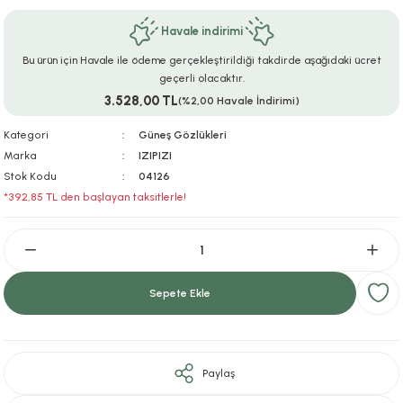
ar
r
e
i
Havale indirimi
Bu ürün için Havale ile ödeme gerçekleştirildiği takdirde aşağıdaki ücret
lar
ları
ye Ekipmanları
ü
oslar
geçerli olacaktır.
3.528,00 TL
(%2,00 Havale İndirimi)
bilyaları
ncakları
Kategori
Güneş Gözlükleri
esuarları
arı
ılıfları
Marka
IZIPIZI
Stok Kodu
04126
*392,85 TL den başlayan taksitlerle!
k Aksesuarları
arı
lükleri
r
ı
lükleri
rı
ar
sı
Sepete Ekle
ı
Paylaş
ı