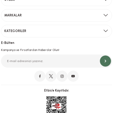
Sevkiyat depomuzda olan ürünler için hafta içi saat 15,00' a kadar verilen sipariş
MARKALAR
Gönder
KATEGORİLER
Hızlı Teslimat
İstanbul İçi Aynı Gün Teslimat
E-Bülten
Kampanya ve Fırsatlardan Haberdar Olun!
Orjinal Ürün Garantisi
Orijinal Ürün Garantisiyle Sorunsuz Alışverişin Adresi.
Etbis’e Kayıtlıdır.
Güvenli Alışveriş
İletişim
256 Bit SSL ve iyzico ile Güvenli Alışveriş
Bizimle iletişime geçebilirsiniz!