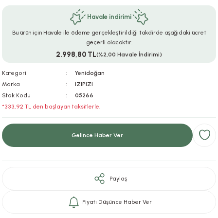
ar
r
e
i
Havale indirimi
Bu ürün için Havale ile ödeme gerçekleştirildiği takdirde aşağıdaki ücret
lar
ları
ye Ekipmanları
ü
oslar
geçerli olacaktır.
2.998,80 TL
(%2,00 Havale İndirimi)
bilyaları
ncakları
Kategori
Yenidoğan
esuarları
arı
ılıfları
Marka
IZIPIZI
Stok Kodu
05266
*333,92 TL den başlayan taksitlerle!
k Aksesuarları
arı
lükleri
r
ı
lükleri
Gelince Haber Ver
rı
ar
sı
Paylaş
ı
Fiyatı Düşünce Haber Ver
ı