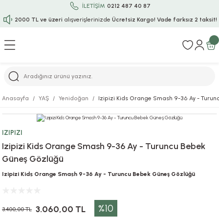
İLETİŞİM
0212 487 40 87
2000 TL ve üzeri
alışverişlerinizde
Ücretsiz Kargo!
Vade farksız 2 taksit!
Geri Dön
Geri Dön
Geri Dön
Geri Dön
Geri Dön
Geri Dön
Geri Dön
Geri Dön
Geri Dön
rı
uru
i
ı
epçe
Anasayfa
YAŞ
Yenidoğan
Izipizi Kids Orange Smash 9-36 Ay - Turu
r
rı
 / Tattoos
leri
e
IZIPIZI
ları
uarlar
Koruma
ık-Bıçak
e
Izipizi Kids Orange Smash 9-36 Ay - Turuncu Bebek
Güneş Gözlüğü
aklar
asyon Oyunları
ksesuarları
alzemeleri
bakları-Kase
rli Charm Bileklik
Izipizi Kids Orange Smash 9-36 Ay - Turuncu Bebek Güneş Gözlüğü
ğu
arları
lir İsimli Çocuk Altın Bileklik
%10
ri
antası
ünleri
3.060,00 TL
3.400,00 TL