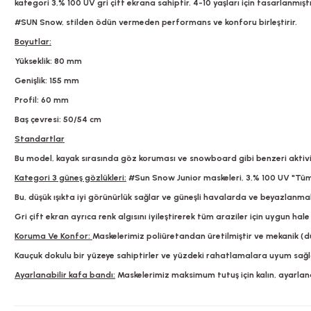
kategori 3,% 100 UV gri çift ekrana sahiptir. 4-10 yaşları için tasarlanmıştı
#SUN Snow, stilden ödün vermeden performans ve konforu birleştirir.
Boyutlar:
Yükseklik: 80 mm
Genişlik: 155 mm
Profil: 60 mm
Baş çevresi: 50/54 cm
Standartlar
Bu model, kayak sırasında göz koruması ve snowboard gibi benzeri aktivit
Kategori 3 güneş gözlükleri:
#Sun Snow Junior maskeleri, 3,% 100 UV "Tüm H
Bu, düşük ışıkta iyi görünürlük sağlar ve güneşli havalarda ve beyazla
Gri çift ekran ayrıca renk algısını iyileştirerek tüm araziler için uygun hale 
Koruma Ve Konfor:
Maskelerimiz poliüretandan üretilmiştir ve mekanik (dü
Kauçuk dokulu bir yüzeye sahiptirler ve yüzdeki rahatlamalara uyum sağl
Ayarlanabilir kafa bandı:
Maskelerimiz maksimum tutuş için kalın, ayarlanab