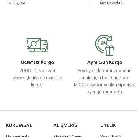
Ürün Çeşidi
:
Kayak Gözlüğü
Bu ürünün fiyat bilgisi, resim, ürün açıklamalarında ve diğer konularda yete
Görüş ve önerileriniz için teşekkür ederiz.
Ürün resmi kalitesiz, bozuk veya görüntülenemiyor.
Ürün açıklamasında eksik bilgiler bulunuyor.
Ürün bilgilerinde hatalar bulunuyor.
Ücretsiz Kargo
Aynı Gün Kargo
Ürün fiyatı diğer sitelerden daha pahalı.
2000 TL ve üzeri
Sevkiyat depomuzda olan
Bu ürüne benzer farklı alternatifler olmalı.
alışverişlerinizde ücretsiz
ürünler için hafta içi saat
kargo!
15,00' a kadar verilen siparişler
aynı gün kargoda.
KURUMSAL
ALIŞVERİŞ
ÜYELİK