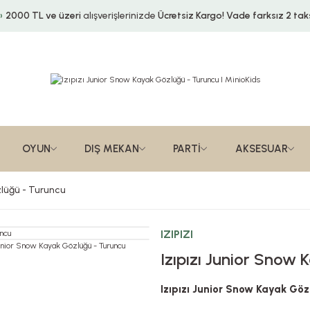
2000 TL ve üzeri
alışverişlerinizde
Ücretsiz Kargo!
Vade farksız 2 taks
OYUN
DIŞ MEKAN
PARTİ
AKSESUAR
zlüğü - Turuncu
IZIPIZI
Izıpızı Junior Snow
Izıpızı Junior Snow Kayak Göz