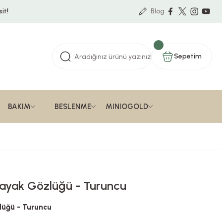
it!
Blog
Sepetim
BAKIM
BESLENME
MINIOGOLD
 Kayak Gözlüğü - Turuncu
lüğü - Turuncu