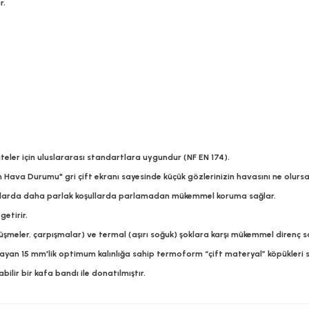
r.
eler için uluslararası standartlara uygundur (NF EN 174).
ava Durumu" gri çift ekranı sayesinde küçük gözlerinizin havasını ne olursa 
nmalarda daha parlak koşullarda parlamadan mükemmel koruma sağlar.
getirir.
şmeler, çarpışmalar) ve termal (aşırı soğuk) şoklara karşı mükemmel direnç s
ayan 15 mm'lik optimum kalınlığa sahip termoform “çift materyal” köpükleri s
ilir bir kafa bandı ile donatılmıştır.