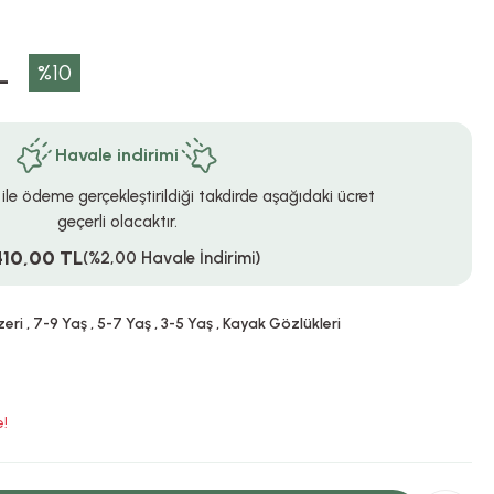
L
%10
Havale indirimi
 ile ödeme gerçekleştirildiği takdirde aşağıdaki ücret
geçerli olacaktır.
410,00 TL
(%2,00 Havale İndirimi)
zeri
,
7-9 Yaş
,
5-7 Yaş
,
3-5 Yaş
,
Kayak Gözlükleri
e!