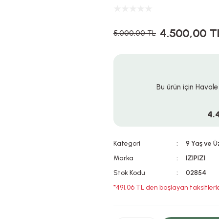
4.500,00 T
5.000,00 TL
Bu ürün için Havale
4.
Kategori
9 Yaş ve Ü
Marka
IZIPIZI
Stok Kodu
02854
*491,06 TL den başlayan taksitlerl