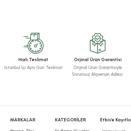
rsiz gördüğünüz noktaları öneri formunu kullanarak tarafımıza iletebilirsiniz.
Bu ürüne ilk yorumu siz yapın!
Yorum Yaz
Hızlı Teslimat
Orjinal Ürün Garantisi
İstanbul İçi Aynı Gün Teslimat
Orijinal Ürün Garantisiyle
Sorunsuz Alışverişin Adresi.
Gönder
MARKALAR
KATEGORİLER
Etbis’e Kayıtlıd