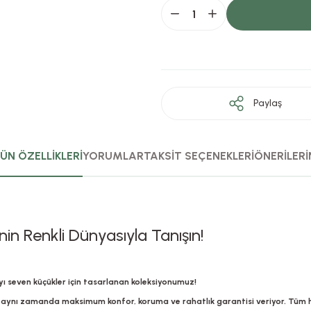
Paylaş
ÜN ÖZELLİKLERİ
YORUMLAR
TAKSİT SEÇENEKLERİ
ÖNERİLERİ
nin Renkli Dünyasıyla Tanışın!
 seven küçükler için tasarlanan koleksiyonumuz!
ynı zamanda maksimum konfor, koruma ve rahatlık garantisi veriyor. Tüm ha