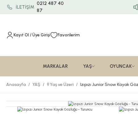
0212 487 40
İLETİŞİM
87
Kayıt Ol / Üye Girişi
Favorilerim
MARKALAR
YAŞ
OYUNCAK
Anasayfa
YAŞ
9 Yaş ve Üzeri
Izıpızı Junior Snow Kayak Gö