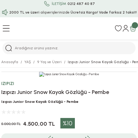
İLETİŞİM
0212 487 40 87
2000 TL ve üzeri
alışverişlerinizde
Ücretsiz Kargo!
Vade farksız 2 taksit!
Geri Dön
Geri Dön
Geri Dön
Geri Dön
Geri Dön
Geri Dön
Geri Dön
Geri Dön
Geri Dön
rı
uru
i
ı
epçe
Anasayfa
YAŞ
9 Yaş ve Üzeri
Izıpızı Junior Snow Kayak Gözlüğü - P
r
rı
 / Tattoos
leri
e
IZIPIZI
ları
uarlar
Koruma
ık-Bıçak
e
Izıpızı Junior Snow Kayak Gözlüğü - Pembe
aklar
asyon Oyunları
ksesuarları
alzemeleri
bakları-Kase
rli Charm Bileklik
Izıpızı Junior Snow Kayak Gözlüğü - Pembe
ğu
arları
lir İsimli Çocuk Altın Bileklik
%10
4.500,00 TL
5.000,00 TL
ri
antası
ünleri