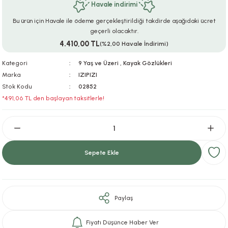
Havale indirimi
ar
r
e
i
Bu ürün için Havale ile ödeme gerçekleştirildiği takdirde aşağıdaki ücret
geçerli olacaktır.
lar
ları
ye Ekipmanları
ü
oslar
4.410,00 TL
(%2,00 Havale İndirimi)
bilyaları
ncakları
Kategori
9 Yaş ve Üzeri
,
Kayak Gözlükleri
Marka
IZIPIZI
Stok Kodu
02852
esuarları
arı
ılıfları
*491,06 TL den başlayan taksitlerle!
k Aksesuarları
arı
lükleri
r
ı
lükleri
Sepete Ekle
rı
ar
sı
ı
Paylaş
ı
Fiyatı Düşünce Haber Ver