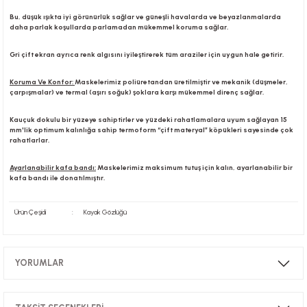
Bu, düşük ışıkta iyi görünürlük sağlar ve güneşli havalarda ve beyazlanmalarda
daha parlak koşullarda parlamadan mükemmel koruma sağlar.
Gri çift ekran ayrıca renk algısını iyileştirerek tüm araziler için uygun hale getirir.
Koruma Ve Konfor:
Maskelerimiz poliüretandan üretilmiştir ve mekanik (düşmeler,
çarpışmalar) ve termal (aşırı soğuk) şoklara karşı mükemmel direnç sağlar.
Kauçuk dokulu bir yüzeye sahiptirler ve yüzdeki rahatlamalara uyum sağlayan 15
mm'lik optimum kalınlığa sahip termoform “çift materyal” köpükleri sayesinde çok
rahatlarlar.
Ayarlanabilir kafa bandı:
Maskelerimiz maksimum tutuş için kalın, ayarlanabilir bir
kafa bandı ile donatılmıştır.
Ürün Çeşidi
:
Kayak Gözlüğü
YORUMLAR