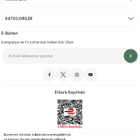
Gönder
KATEGORİLER
Hızlı Teslimat
İstanbul İçi Aynı Gün Teslimat
E-Bülten
Kampanya ve Fırsatlardan Haberdar Olun!
Orjinal Ürün Garantisi
Orijinal Ürün Garantisiyle Sorunsuz Alışverişin Adresi.
Etbis’e Kayıtlıdır.
Güvenli Alışveriş
İletişim
256 Bit SSL ve iyzico ile Güvenli Alışveriş
Bizimle iletişime geçebilirsiniz!
Bu internet sitesinde, kullanıcı deneyimini geliştirmek
ve internet sitesinin verimli çalışmasını sağlamak