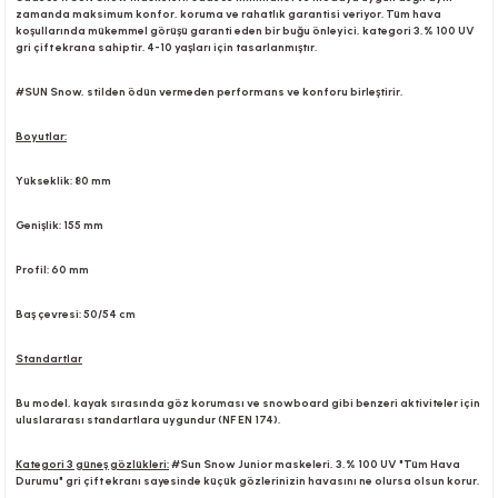
zamanda maksimum konfor, koruma ve rahatlık garantisi veriyor. Tüm hava
koşullarında mükemmel görüşü garanti eden bir buğu önleyici, kategori 3,% 100 UV
gri çift ekrana sahiptir. 4-10 yaşları için tasarlanmıştır.
r
#SUN Snow, stilden ödün vermeden performans ve konforu birleştirir.
Boyutlar:
Yükseklik: 80 mm
Genişlik: 155 mm
Profil: 60 mm
Baş çevresi: 50/54 cm
Standartlar
Bu model, kayak sırasında göz koruması ve snowboard gibi benzeri aktiviteler için
uluslararası standartlara uygundur (NF EN 174).
Kategori 3 güneş gözlükleri:
#Sun Snow Junior maskeleri, 3,% 100 UV "Tüm Hava
Durumu" gri çift ekranı sayesinde küçük gözlerinizin havasını ne olursa olsun korur.