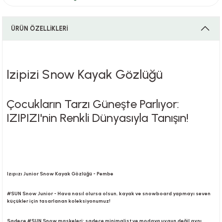
ÜRÜN ÖZELLİKLERİ
i
Izipizi Snow Kayak Gözlüğü
i
Çocukların Tarzı Güneşte Parlıyor:
IZIPIZI'nin Renkli Dünyasıyla Tanışın!
su
Izıpızı Junior Snow Kayak Gözlüğü - Pembe
#SUN Snow Junior - Hava nasıl olursa olsun, kayak ve snowboard yapmayı seven
küçükler için tasarlanan koleksiyonumuz!
Sadece #SUN Snow maskeleri; sadece minimalist ve modaya uygun değil aynı