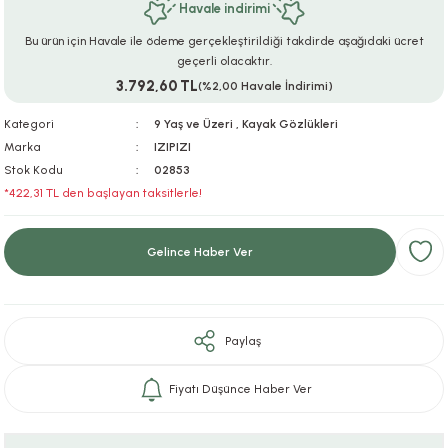
Havale indirimi
ar
r
e
i
Bu ürün için Havale ile ödeme gerçekleştirildiği takdirde aşağıdaki ücret
geçerli olacaktır.
lar
ları
ye Ekipmanları
ü
oslar
3.792,60 TL
(%2,00 Havale İndirimi)
bilyaları
ncakları
Kategori
9 Yaş ve Üzeri
,
Kayak Gözlükleri
Marka
IZIPIZI
Stok Kodu
02853
esuarları
arı
ılıfları
*422,31 TL den başlayan taksitlerle!
k Aksesuarları
arı
lükleri
Gelince Haber Ver
r
ı
lükleri
rı
ar
sı
Paylaş
ı
Fiyatı Düşünce Haber Ver
ı