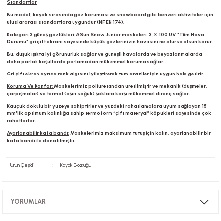
Standartlar
Bu model, kayak sırasında göz koruması ve snowboard gibi benzeri aktiviteler için
uluslararası standartlara uygundur (NF EN 174).
r
Kategori 3 güneş gözlükleri:
#Sun Snow Junior maskeleri, 3,% 100 UV "Tüm Hava
Durumu" gri çift ekranı sayesinde küçük gözlerinizin havasını ne olursa olsun korur.
Bu, düşük ışıkta iyi görünürlük sağlar ve güneşli havalarda ve beyazlanmalarda
daha parlak koşullarda parlamadan mükemmel koruma sağlar.
Gri çift ekran ayrıca renk algısını iyileştirerek tüm araziler için uygun hale getirir.
Koruma Ve Konfor:
Maskelerimiz poliüretandan üretilmiştir ve mekanik (düşmeler,
çarpışmalar) ve termal (aşırı soğuk) şoklara karşı mükemmel direnç sağlar.
Kauçuk dokulu bir yüzeye sahiptirler ve yüzdeki rahatlamalara uyum sağlayan 15
mm'lik optimum kalınlığa sahip termoform “çift materyal” köpükleri sayesinde çok
rahatlarlar.
Ayarlanabilir kafa bandı:
Maskelerimiz maksimum tutuş için kalın, ayarlanabilir bir
kafa bandı ile donatılmıştır.
Ürün Çeşidi
:
Kayak Gözlüğü
YORUMLAR