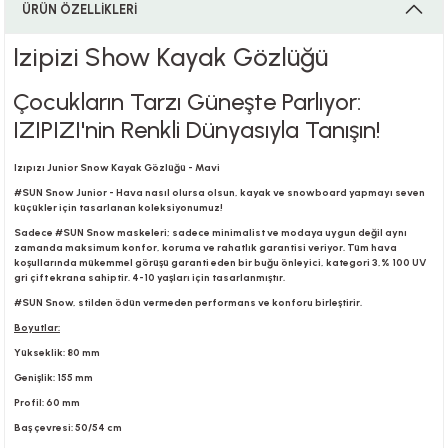
ÜRÜN ÖZELLİKLERİ
Izipizi Show Kayak Gözlüğü
i
Çocukların Tarzı Güneşte Parlıyor:
IZIPIZI'nin Renkli Dünyasıyla Tanışın!
i
Izıpızı Junior Snow Kayak Gözlüğü - Mavi
#SUN Snow Junior - Hava nasıl olursa olsun, kayak ve snowboard yapmayı seven
küçükler için tasarlanan koleksiyonumuz!
Sadece #SUN Snow maskeleri; sadece minimalist ve modaya uygun değil aynı
zamanda maksimum konfor, koruma ve rahatlık garantisi veriyor. Tüm hava
su
koşullarında mükemmel görüşü garanti eden bir buğu önleyici, kategori 3,% 100 UV
gri çift ekrana sahiptir. 4-10 yaşları için tasarlanmıştır.
#SUN Snow, stilden ödün vermeden performans ve konforu birleştirir.
Boyutlar:
Yükseklik: 80 mm
Genişlik: 155 mm
Profil: 60 mm
Baş çevresi: 50/54 cm