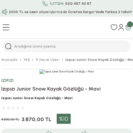
İLETİŞİM
0212 487 40 87
2000 TL ve üzeri
alışverişlerinizde
Ücretsiz Kargo!
Vade farksız 2 taksit!
Geri Dön
Geri Dön
Geri Dön
Geri Dön
Geri Dön
Geri Dön
Geri Dön
Geri Dön
Geri Dön
rı
uru
i
ı
epçe
Anasayfa
YAŞ
9 Yaş ve Üzeri
Izıpızı Junior Snow Kayak Gözlüğü - Ma
r
rı
 / Tattoos
leri
e
IZIPIZI
ları
uarlar
Koruma
ık-Bıçak
e
Izıpızı Junior Snow Kayak Gözlüğü - Mavi
aklar
asyon Oyunları
ksesuarları
alzemeleri
bakları-Kase
rli Charm Bileklik
Izıpızı Junior Snow Kayak Gözlüğü - Mavi
ğu
arları
lir İsimli Çocuk Altın Bileklik
%10
3.870,00 TL
4.300,00 TL
ri
antası
ünleri