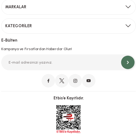
MARKALAR
Gönder
KATEGORİLER
Hızlı Teslimat
İstanbul İçi Aynı Gün Teslimat
E-Bülten
Kampanya ve Fırsatlardan Haberdar Olun!
Orjinal Ürün Garantisi
Orijinal Ürün Garantisiyle Sorunsuz Alışverişin Adresi.
Etbis’e Kayıtlıdır.
Güvenli Alışveriş
İletişim
256 Bit SSL ve iyzico ile Güvenli Alışveriş
Bizimle iletişime geçebilirsiniz!