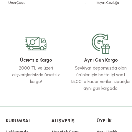
Ürün Çeşidi
:
Kayak Gözlüğü
Bu ürünün fiyat bilgisi, resim, ürün açıklamalarında ve diğer konularda yete
Görüş ve önerileriniz için teşekkür ederiz.
Ürün resmi kalitesiz, bozuk veya görüntülenemiyor.
Ürün açıklamasında eksik bilgiler bulunuyor.
Ürün bilgilerinde hatalar bulunuyor.
Ücretsiz Kargo
Aynı Gün Kargo
Ürün fiyatı diğer sitelerden daha pahalı.
2000 TL ve üzeri
Sevkiyat depomuzda olan
Bu ürüne benzer farklı alternatifler olmalı.
alışverişlerinizde ücretsiz
ürünler için hafta içi saat
kargo!
15,00' a kadar verilen siparişler
aynı gün kargoda.
KURUMSAL
ALIŞVERİŞ
ÜYELİK