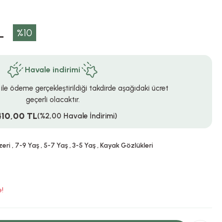
L
%10
Havale indirimi
 ile ödeme gerçekleştirildiği takdirde aşağıdaki ücret
geçerli olacaktır.
410,00 TL
(%2,00 Havale İndirimi)
zeri
,
7-9 Yaş
,
5-7 Yaş
,
3-5 Yaş
,
Kayak Gözlükleri
e!