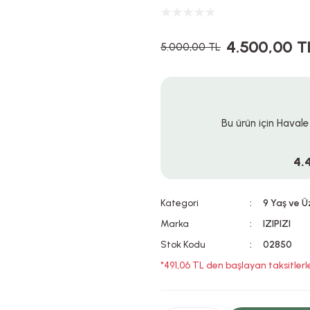
4.500,00 T
5.000,00 TL
Bu ürün için Havale
4.
Kategori
9 Yaş ve Ü
Marka
IZIPIZI
Stok Kodu
02850
*491,06 TL den başlayan taksitlerl