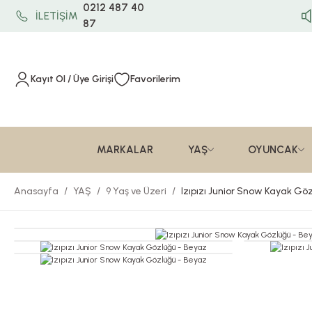
0212 487 40
İLETİŞİM
87
Kayıt Ol / Üye Girişi
Favorilerim
MARKALAR
YAŞ
OYUNCAK
Anasayfa
YAŞ
9 Yaş ve Üzeri
Izıpızı Junior Snow Kayak Gö