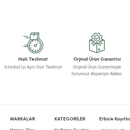
rsiz gördüğünüz noktaları öneri formunu kullanarak tarafımıza iletebilirsiniz.
Bu ürüne ilk yorumu siz yapın!
Yorum Yaz
Hızlı Teslimat
Orjinal Ürün Garantisi
İstanbul İçi Aynı Gün Teslimat
Orijinal Ürün Garantisiyle
Sorunsuz Alışverişin Adresi.
Gönder
MARKALAR
KATEGORİLER
Etbis’e Kayıtlıd