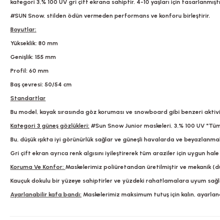
kategori 3,% 100 UV gri çift ekrana sahiptir. 4-10 yaşları için tasarlanmıştı
#SUN Snow, stilden ödün vermeden performans ve konforu birleştirir.
Boyutlar:
Yükseklik: 80 mm
Genişlik: 155 mm
Profil: 60 mm
Baş çevresi: 50/54 cm
Standartlar
Bu model, kayak sırasında göz koruması ve snowboard gibi benzeri aktivit
Kategori 3 güneş gözlükleri:
#Sun Snow Junior maskeleri, 3,% 100 UV "Tüm H
Bu, düşük ışıkta iyi görünürlük sağlar ve güneşli havalarda ve beyazla
Gri çift ekran ayrıca renk algısını iyileştirerek tüm araziler için uygun hale 
Koruma Ve Konfor:
Maskelerimiz poliüretandan üretilmiştir ve mekanik (dü
Kauçuk dokulu bir yüzeye sahiptirler ve yüzdeki rahatlamalara uyum sağl
Ayarlanabilir kafa bandı:
Maskelerimiz maksimum tutuş için kalın, ayarlanab