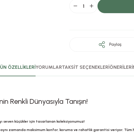
Paylaş
ÜN ÖZELLİKLERİ
YORUMLAR
TAKSİT SEÇENEKLERİ
ÖNERİLERİ
nin Renkli Dünyasıyla Tanışın!
 seven küçükler için tasarlanan koleksiyonumuz!
ynı zamanda maksimum konfor, koruma ve rahatlık garantisi veriyor. Tüm ha