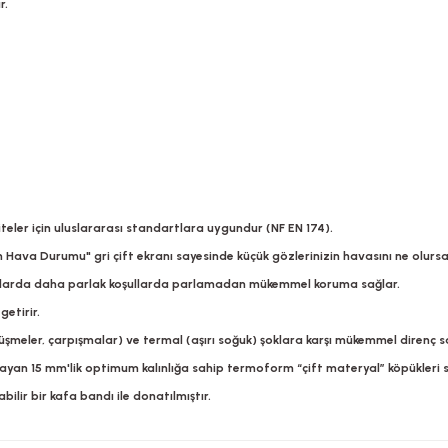
r.
eler için uluslararası standartlara uygundur (NF EN 174).
ava Durumu" gri çift ekranı sayesinde küçük gözlerinizin havasını ne olursa 
nmalarda daha parlak koşullarda parlamadan mükemmel koruma sağlar.
getirir.
şmeler, çarpışmalar) ve termal (aşırı soğuk) şoklara karşı mükemmel direnç s
ayan 15 mm'lik optimum kalınlığa sahip termoform “çift materyal” köpükleri s
ilir bir kafa bandı ile donatılmıştır.