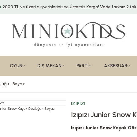
2000 TL ve üzeri
alışverişlerinizde
Ücretsiz Kargo!
Vade farksız 2 taks
OYUN
DIŞ MEKAN
PARTİ
AKSESUAR
zlüğü - Beyaz
IZIPIZI
Izıpızı Junior Snow
Izıpızı Junior Snow Kayak Göz