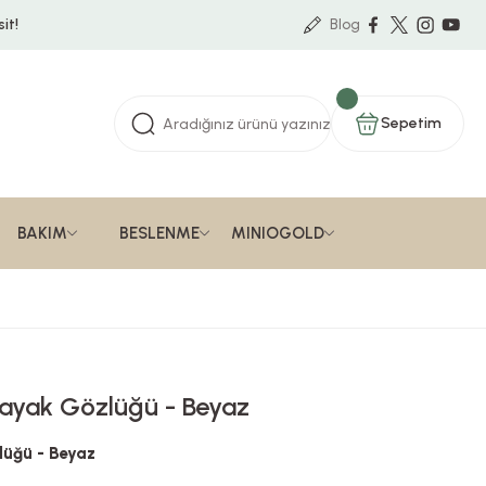
it!
Blog
Sepetim
BAKIM
BESLENME
MINIOGOLD
 Kayak Gözlüğü - Beyaz
lüğü - Beyaz