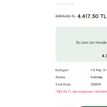
4.417,50 TL
5.890,00 TL
Bu ürün için Havale
4.
Kategori
1-3 Yaş
,
3-
Marka
Italtrike
Stok Kodu
05304
*482,06 TL den başlayan taksitlerl