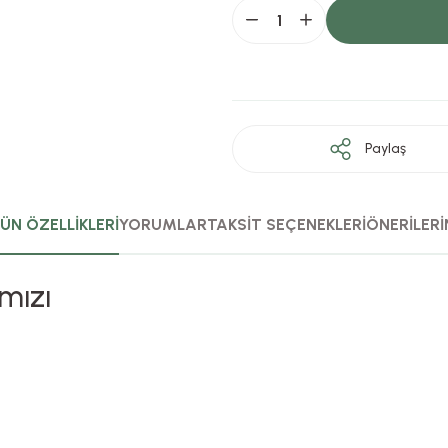
Paylaş
ÜN ÖZELLİKLERİ
YORUMLAR
TAKSİT SEÇENEKLERİ
ÖNERİLERİ
rmızı