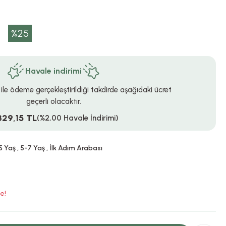
%25
Havale indirimi
 ile ödeme gerçekleştirildiği takdirde aşağıdaki ücret
geçerli olacaktır.
329,15 TL
(%2,00 Havale İndirimi)
5 Yaş
,
5-7 Yaş
,
İlk Adım Arabası
e!