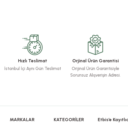
rsiz gördüğünüz noktaları öneri formunu kullanarak tarafımıza iletebilirsiniz.
Bu ürüne ilk yorumu siz yapın!
Yorum Yaz
Hızlı Teslimat
Orjinal Ürün Garantisi
İstanbul İçi Aynı Gün Teslimat
Orijinal Ürün Garantisiyle
Sorunsuz Alışverişin Adresi.
Gönder
MARKALAR
KATEGORİLER
Etbis’e Kayıtlıd