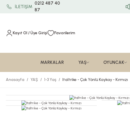
0212 487 40
İLETİŞİM
87
Kayıt Ol / Üye Girişi
Favorilerim
MARKALAR
YAŞ
OYUNCAK
Anasayfa
YAŞ
1-3 Yaş
Italtrike - Çok Yönlü Kaykay - Kırmızı