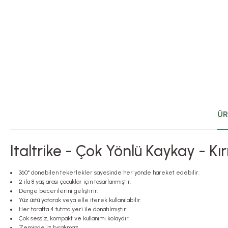
ÜR
Italtrike - Çok Yönlü Kaykay - Kı
360° dönebilen tekerlekler sayesinde her yönde hareket edebilir.
2 ila 8 yaş arası çocuklar için tasarlanmıştır.
Denge becerilerini geliştirir.
Yüz üstü yatarak veya elle iterek kullanılabilir.
Her tarafta 4 tutma yeri ile donatılmıştır.
Çok sessiz, kompakt ve kullanımı kolaydır.
Zeminde iz bırakmaz.