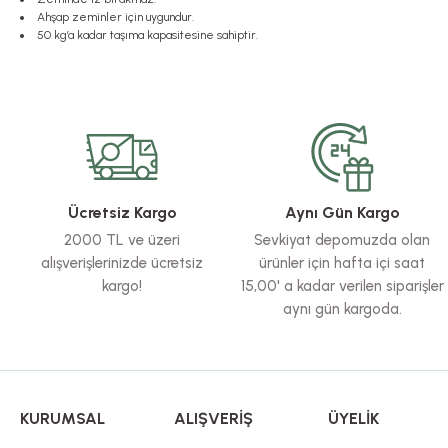
Ahşap zeminler için uygundur.
50 kg’a kadar taşıma kapasitesine sahiptir.
Bu ürünün fiyat bilgisi, resim, ürün açıklamalarında ve diğer konularda yete
Görüş ve önerileriniz için teşekkür ederiz.
Ürün resmi kalitesiz, bozuk veya görüntülenemiyor.
Ürün açıklamasında eksik bilgiler bulunuyor.
Ürün bilgilerinde hatalar bulunuyor.
Ücretsiz Kargo
Aynı Gün Kargo
Ürün fiyatı diğer sitelerden daha pahalı.
2000 TL ve üzeri
Sevkiyat depomuzda olan
Bu ürüne benzer farklı alternatifler olmalı.
alışverişlerinizde ücretsiz
ürünler için hafta içi saat
kargo!
15,00' a kadar verilen siparişler
aynı gün kargoda.
KURUMSAL
ALIŞVERİŞ
ÜYELİK