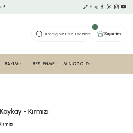
it!
Blog
Sepetim
BAKIM
BESLENME
MINIOGOLD
 Kaykay - Kırmızı
Kırmızı