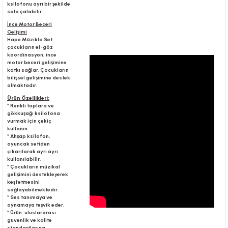
ksilofonu ayrı bir şekilde
solo çalabilir.
İnce Motor Beceri
r
Gelişimi
Hape Müzikla Set;
çocukların el-göz
koordinasyon, ince
motor beceri gelişimine
katkı sağlar. Çocukların
bilişsel gelişimine destek
olmaktadır.
Ürün Özellikleri:
* Renkli toplara ve
gökkuşağı ksilofona
vurmak için çekiç
kullanın.
* Ahşap ksilofon,
oyuncak setiden
çıkarılarak ayrı ayrı
kullanılabilir.
* Çocukların müzikal
gelişimini destekleyerek
keşfetmesini
sağlayabilmektedir.
* Ses tanımaya ve
oynamaya teşvik eder.
* Ürün, uluslararası
güvenlik ve kalite
standartlarına