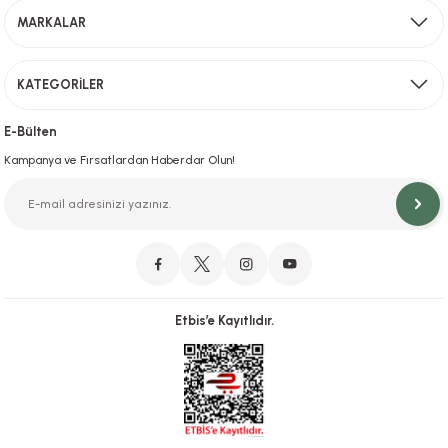
MARKALAR
Gönder
KATEGORİLER
Hızlı Teslimat
İstanbul İçi Aynı Gün Teslimat
E-Bülten
Kampanya ve Fırsatlardan Haberdar Olun!
Orjinal Ürün Garantisi
Orijinal Ürün Garantisiyle Sorunsuz Alışverişin Adresi.
Etbis’e Kayıtlıdır.
Güvenli Alışveriş
İletişim
256 Bit SSL ve iyzico ile Güvenli Alışveriş
Bizimle iletişime geçebilirsiniz!