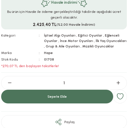
Havale indirimi
ar
r
e
i
Bu ürün için Havale ile ödeme gerçekleştirildiği takdirde aşağıdaki ücret
geçerli olacaktır.
lar
ları
ye Ekipmanları
ü
oslar
2.425,40 TL
(%2,00 Havale İndirimi)
bilyaları
ncakları
Kategori
İşitsel Algı Oyunları
,
Eğitici Oyunlar
,
Eğlenceli
Oyunlar
,
İnce Motor Oyunları
,
İlk Yaş Oyuncakları
,
Grup & Aile Oyunları
,
Müzikli Oyuncaklar
esuarları
arı
ılıfları
Marka
Hape
Stok Kodu
01708
k Aksesuarları
arı
lükleri
*270,07 TL den başlayan taksitlerle!
r
ı
lükleri
rı
ar
sı
Sepete Ekle
ı
ı
Paylaş