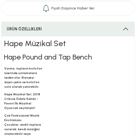
Fiyatı Düşünce Haber Ver
i
ÜRÜN ÖZELLİKLERİ
Hape Müzikal Set
i
Hape Pound and Tap Bench
Vurma, topların ksilofon
üzerinde çınlamalara
neden olur. Klavyeyi
su
dışarı çekin ve ksilofon
solo olarak çalınabilir.
Hape Müzikal Set, 2018
Cribsie Ödülü Sahibi -
Favori İlk Müzikal
Oyuncak seçilmiştir!
Çok Fonksiyonel Müzik
Enstrümanı
Çocuklar, renkli toplara
vurarak; kendi müziğini
oluşturabilir veya