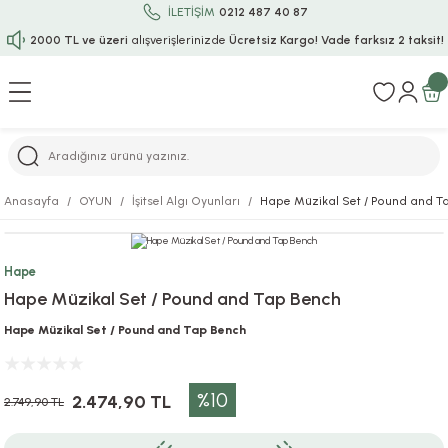
İLETİŞİM
0212 487 40 87
2000 TL ve üzeri
alışverişlerinizde
Ücretsiz Kargo!
Vade farksız 2 taksit!
Geri Dön
Geri Dön
Geri Dön
Geri Dön
Geri Dön
Geri Dön
Geri Dön
Geri Dön
Geri Dön
rı
uru
i
ı
epçe
Anasayfa
OYUN
İşitsel Algı Oyunları
Hape Müzikal Set / Pound and T
r
rı
 / Tattoos
leri
e
Hape
ları
uarlar
Koruma
ık-Bıçak
e
Hape Müzikal Set / Pound and Tap Bench
aklar
asyon Oyunları
ksesuarları
alzemeleri
bakları-Kase
rli Charm Bileklik
Hape Müzikal Set / Pound and Tap Bench
ğu
arları
lir İsimli Çocuk Altın Bileklik
%10
2.474,90 TL
2.749,90 TL
ri
antası
ünleri