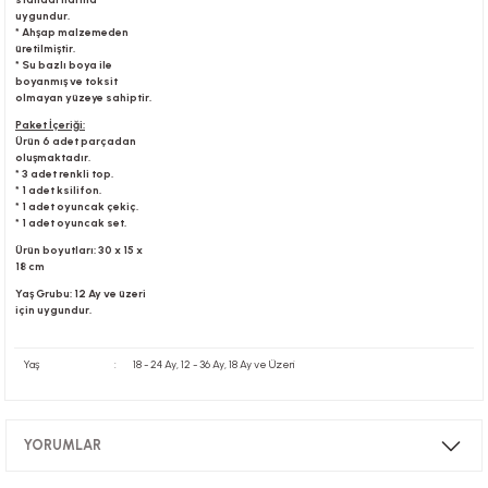
uygundur.
* Ahşap malzemeden
üretilmiştir.
* Su bazlı boya ile
boyanmış ve toksit
olmayan yüzeye sahiptir.
Paket İçeriği:
Ürün 6 adet parçadan
oluşmaktadır.
* 3 adet renkli top.
* 1 adet ksilifon.
* 1 adet oyuncak çekiç.
* 1 adet oyuncak set.
Ürün boyutları: 30 x 15 x
18 cm
Yaş Grubu: 12 Ay ve üzeri
için uygundur.
Yaş
:
18 - 24 Ay, 12 - 36 Ay, 18 Ay ve Üzeri
YORUMLAR