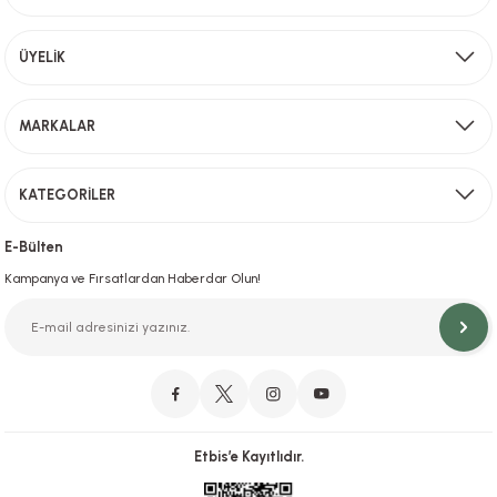
Aynı Gün Kargo
ÜYELİK
Sevkiyat depomuzda olan ürünler için hafta içi saat 15,00' a kadar verilen sipariş
MARKALAR
Gönder
KATEGORİLER
Hızlı Teslimat
İstanbul İçi Aynı Gün Teslimat
E-Bülten
Kampanya ve Fırsatlardan Haberdar Olun!
Orjinal Ürün Garantisi
Orijinal Ürün Garantisiyle Sorunsuz Alışverişin Adresi.
Etbis’e Kayıtlıdır.