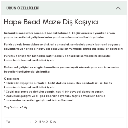
ÜRÜN ÖZELLİKLERİ
i
Hape Bead Maze Diş Kaşıyıcı
Bu harika sonsuzluk sembolü boncuk labirenti, küçüklerinizin oynarken erken
yaşam becerilerini geliştirmelerine yardımcı olmanın harika bir yoludur.
Farklı dokulu boncukları ve diskleri sonsuzluk sembolü boncuk labirenti boyunca
i
kaydırın veya harika bir duyusal deneyim için yumuşak, pürüzsüz dokuları keşfedin!
Pürüzsüz ahşaptan bir halka, hafif dokulu sonsuzluk sembolü izi, iki lastik,
kabartmalı boncuk ve iki disk içerir.
Dokunsal gelişimi ve el-göz koordinasyonunu teşvik etmenin yanı sıra ince motor
becerileri geliştirmek için harika.
su
Özellikleri
* Pürüzsüz ahşaptan bir halka, hafif dokulu sonsuzluk sembolü izi, iki lastik,
kabartmalı boncuk ve iki disk içerir.
* Çeşitli malzeme ve dokular zengin, çeşitli bir duyusal deneyim sunar.
* Dokunsal gelişimi ve el-göz koordinasyonunu teşvik etmek için harika
* İnce motor becerileri geliştirmek için mükemmel
Yaş Grubu: +6 Ay
Yaş
:
0 - 18 Ay, 0 - 12 Ay