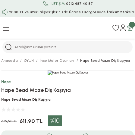
İLETİŞİM
0212 487 40 87
2000 TL ve üzeri
alışverişlerinizde
Ücretsiz Kargo!
Vade farksız 2 taksit!
Geri Dön
Geri Dön
Geri Dön
Geri Dön
Geri Dön
Geri Dön
Geri Dön
Geri Dön
Geri Dön
rı
uru
i
ı
epçe
Anasayfa
OYUN
İnce Motor Oyunları
Hape Bead Maze Diş Kaşıyıcı
r
rı
 / Tattoos
leri
e
Hape
ları
uarlar
Koruma
ık-Bıçak
e
Hape Bead Maze Diş Kaşıyıcı
aklar
asyon Oyunları
ksesuarları
alzemeleri
bakları-Kase
rli Charm Bileklik
Hape Bead Maze Diş Kaşıyıcı
ğu
arları
lir İsimli Çocuk Altın Bileklik
%10
611,90 TL
679,90 TL
ri
antası
ünleri