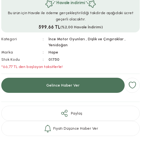
Havale indirimi
ar
r
e
i
Bu ürün için Havale ile ödeme gerçekleştirildiği takdirde aşağıdaki ücret
geçerli olacaktır.
lar
ları
ye Ekipmanları
ü
oslar
599,66 TL
(%2,00 Havale İndirimi)
bilyaları
ncakları
Kategori
İnce Motor Oyunları
,
Dişlik ve Çıngıraklar
,
Yenidoğan
Marka
Hape
esuarları
arı
ılıfları
Stok Kodu
01750
*66,77 TL den başlayan taksitlerle!
k Aksesuarları
arı
lükleri
r
ı
lükleri
Gelince Haber Ver
rı
ar
sı
Paylaş
ı
Fiyatı Düşünce Haber Ver
ı