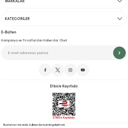
MARKALAR
Gönder
KATEGORİLER
Hızlı Teslimat
İstanbul İçi Aynı Gün Teslimat
E-Bülten
Kampanya ve Fırsatlardan Haberdar Olun!
Orjinal Ürün Garantisi
Orijinal Ürün Garantisiyle Sorunsuz Alışverişin Adresi.
Etbis’e Kayıtlıdır.
Güvenli Alışveriş
İletişim
256 Bit SSL ve iyzico ile Güvenli Alışveriş
Bizimle iletişime geçebilirsiniz!
Bu internet sitesinde, kullanıcı deneyimini geliştirmek