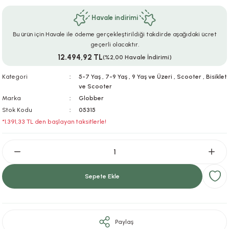
ar
r
e
i
Havale indirimi
Bu ürün için Havale ile ödeme gerçekleştirildiği takdirde aşağıdaki ücret
lar
ları
ye Ekipmanları
ü
oslar
geçerli olacaktır.
12.494,92 TL
(%2,00 Havale İndirimi)
bilyaları
ncakları
Kategori
5-7 Yaş
,
7-9 Yaş
,
9 Yaş ve Üzeri
,
Scooter
,
Bisiklet
ve Scooter
esuarları
arı
ılıfları
Marka
Globber
Stok Kodu
05315
k Aksesuarları
arı
lükleri
*1.391,33 TL den başlayan taksitlerle!
r
ı
lükleri
rı
ar
sı
Sepete Ekle
ı
ı
Paylaş