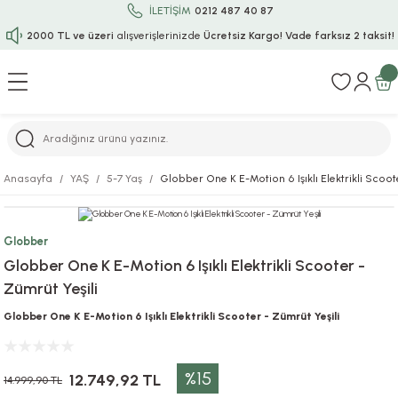
İLETİŞİM
0212 487 40 87
2000 TL ve üzeri
alışverişlerinizde
Ücretsiz Kargo!
Vade farksız 2 taksit!
Geri Dön
Geri Dön
Geri Dön
Geri Dön
Geri Dön
Geri Dön
Geri Dön
Geri Dön
Geri Dön
rı
uru
i
ı
epçe
Anasayfa
YAŞ
5-7 Yaş
Globber One K E-Motion 6 Işıklı Elektrikli Scoot
r
rı
 / Tattoos
leri
e
Globber
ları
uarlar
Koruma
ık-Bıçak
e
Globber One K E-Motion 6 Işıklı Elektrikli Scooter -
Zümrüt Yeşili
aklar
asyon Oyunları
ksesuarları
alzemeleri
bakları-Kase
rli Charm Bileklik
Globber One K E-Motion 6 Işıklı Elektrikli Scooter - Zümrüt Yeşili
ğu
arları
lir İsimli Çocuk Altın Bileklik
%15
ri
antası
ünleri
12.749,92 TL
14.999,90 TL