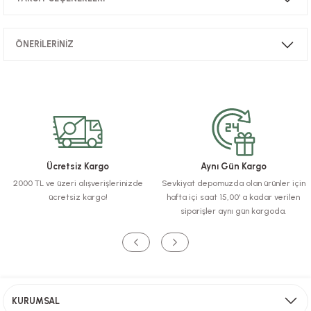
Bu ürüne ilk yorumu siz yapın!
ÖNERİLERİNİZ
Yorum Yaz
Bu ürünün fiyat bilgisi, resim, ürün açıklamalarında ve diğer konularda
yetersiz gördüğünüz noktaları öneri formunu kullanarak tarafımıza
iletebilirsiniz.
Görüş ve önerileriniz için teşekkür ederiz.
Ürün resmi kalitesiz, bozuk veya görüntülenemiyor.
Ücretsiz Kargo
Aynı Gün Kargo
Ürün açıklamasında eksik bilgiler bulunuyor.
2000 TL ve üzeri alışverişlerinizde
Sevkiyat depomuzda olan ürünler için
Ürün bilgilerinde hatalar bulunuyor.
ücretsiz kargo!
hafta içi saat 15,00' a kadar verilen
Ürün fiyatı diğer sitelerden daha pahalı.
siparişler aynı gün kargoda.
Bu ürüne benzer farklı alternatifler olmalı.
KURUMSAL