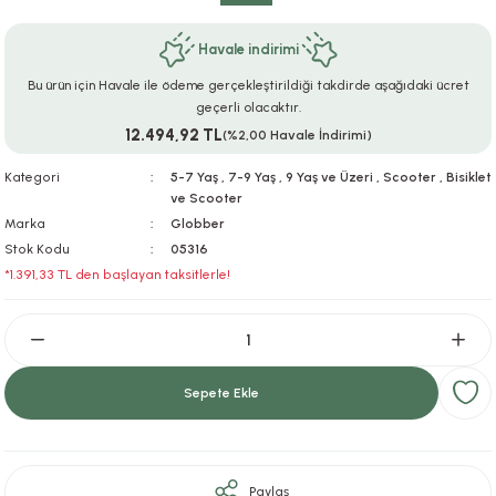
ar
r
e
i
Havale indirimi
lar
ları
ye Ekipmanları
ü
oslar
Bu ürün için Havale ile ödeme gerçekleştirildiği takdirde aşağıdaki ücret
geçerli olacaktır.
12.494,92 TL
(%2,00 Havale İndirimi)
bilyaları
ncakları
Kategori
5-7 Yaş
,
7-9 Yaş
,
9 Yaş ve Üzeri
,
Scooter
,
Bisiklet
esuarları
arı
ılıfları
ve Scooter
Marka
Globber
k Aksesuarları
arı
lükleri
Stok Kodu
05316
*1.391,33 TL den başlayan taksitlerle!
r
ı
lükleri
rı
ar
sı
Sepete Ekle
ı
ı
Paylaş