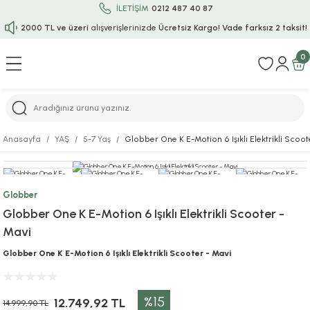
İLETİŞİM
0212 487 40 87
2000 TL ve üzeri
alışverişlerinizde
Ücretsiz Kargo!
Vade farksız 2 taksit!
Geri Dön
Geri Dön
Geri Dön
Geri Dön
Geri Dön
Geri Dön
Geri Dön
Geri Dön
Geri Dön
0
rı
uru
i
ı
epçe
Anasayfa
YAŞ
5-7 Yaş
Globber One K E-Motion 6 Işıklı Elektrikli Scoot
r
rı
 / Tattoos
leri
e
ları
uarlar
Koruma
ık-Bıçak
e
Globber
Globber One K E-Motion 6 Işıklı Elektrikli Scooter -
aklar
asyon Oyunları
ksesuarları
alzemeleri
bakları-Kase
rli Charm Bileklik
Mavi
Globber One K E-Motion 6 Işıklı Elektrikli Scooter - Mavi
ğu
arları
lir İsimli Çocuk Altın Bileklik
ri
antası
ünleri
%15
12.749,92 TL
14.999,90 TL