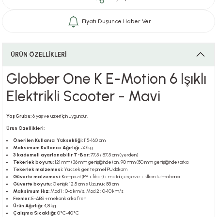
Fiyatı Düşünce Haber Ver
i
ÜRÜN ÖZELLİKLERİ
Globber One K E-Motion 6 Işıklı
i
Elektrikli Scooter - Mavi
Yaş Grubu:
6 yaş ve üzeri için uygundur.
su
Ürün Özellikleri:
Önerilen Kullanıcı Yüksekliği:
115-160 cm
Maksimum Kullanıcı Ağırlığı:
50 kg
3 kademeli ayarlanabilir T-Bar:
77,5 / 87,5 cm (yerden)
Tekerlek boyutu:
121 mm (36 mm genişliğinde) ön, 90 mm (50 mm genişliğinde) arka
Tekerlek malzemesi:
Yüksek geri tepmeli PU döküm
Güverte malzemesi:
Kompozit (PP + fiber) + metal çerçeve + silikon tutma bandı
Güverte boyutu:
Genişlik 12,5 cm x Uzunluk 58 cm
Maksimum Hız:
Mod 1 : 0-6 km/s, Mod 2 : 0-10 km/s
Frenler:
E-ABS + mekanik arka fren
Ürün Ağırlığı:
4,8 kg
Çalışma Sıcaklığı:
0°C-40°C