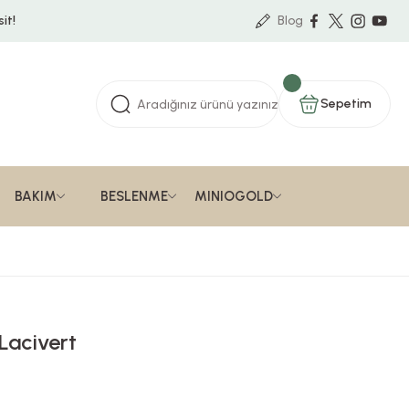
it!
Blog
Sepetim
BAKIM
BESLENME
MINIOGOLD
 Lacivert