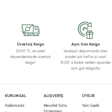
Globber
Ürün fiyatı diğer sitelerden daha pahalı.
Globber Scooter / Ultimum / Mavi
Globber U
Bu ürüne benzer farklı alternatifler olmalı.
4.499,91 TL
11.0
4.999,90 TL
Stokta Yok
Ücretsiz Kargo
Aynı Gün Kargo
2000 TL ve üzeri
Sevkiyat depomuzda olan
alışverişlerinizde ücretsiz
ürünler için hafta içi saat
kargo!
15,00' a kadar verilen siparişler
aynı gün kargoda.
KURUMSAL
ALIŞVERİŞ
ÜYELİK
Hakkımızda
Mesafeli Satış
Yeni Üyelik
Sözleşmesi