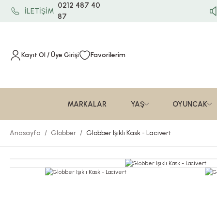
0212 487 40
İLETİŞİM
87
Kayıt Ol / Üye Girişi
Favorilerim
MARKALAR
YAŞ
OYUNCAK
Anasayfa
Globber
Globber Işıklı Kask - Lacivert