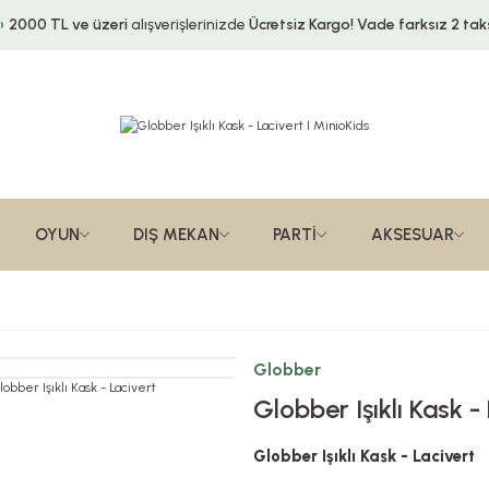
2000 TL ve üzeri
alışverişlerinizde
Ücretsiz Kargo!
Vade farksız 2 taks
OYUN
DIŞ MEKAN
PARTİ
AKSESUAR
Globber
Globber Işıklı Kask -
Globber Işıklı Kask - Lacivert