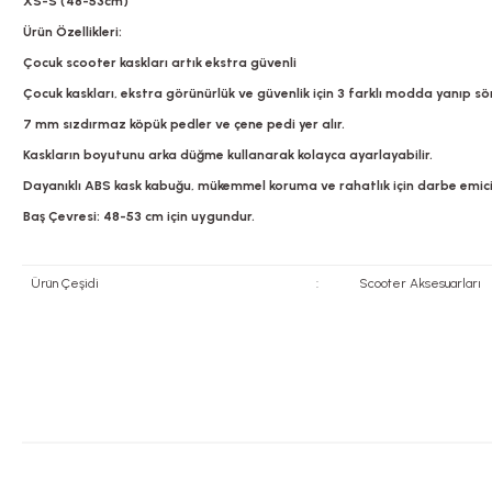
XS-S (48-53cm)
Ürün Özellikleri:
Çocuk scooter kaskları artık ekstra güvenli
Çocuk kaskları, ekstra görünürlük ve güvenlik için 3 farklı modda yanıp sön
7 mm sızdırmaz köpük pedler ve çene pedi yer alır.
Kaskların boyutunu arka düğme kullanarak kolayca ayarlayabilir.
Dayanıklı ABS kask kabuğu, mükemmel koruma ve rahatlık için darbe emici
Baş Çevresi: 48-53 cm için uygundur.
Ürün Çeşidi
:
Scooter Aksesuarları
Bu ürünün fiyat bilgisi, resim, ürün açıklamalarında ve diğer konularda yete
Görüş ve önerileriniz için teşekkür ederiz.
Ürün resmi kalitesiz, bozuk veya görüntülenemiyor.
Ürün açıklamasında eksik bilgiler bulunuyor.
Tükendi
Ürün bilgilerinde hatalar bulunuyor.