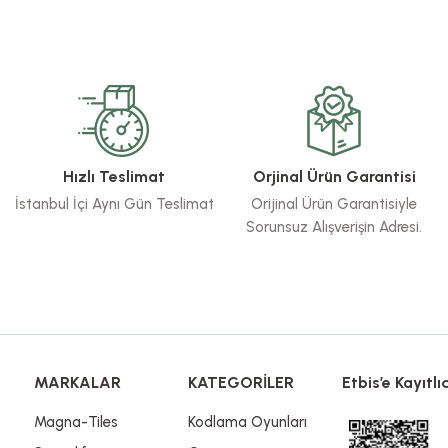
Globber
ltimum Işıklı Scooter - Mavi
49,92 TL
12.999,90 TL
Stokta Yok
Hızlı Teslimat
Orjinal Ürün Garantisi
Gönder
İstanbul İçi Aynı Gün Teslimat
Orijinal Ürün Garantisiyle
Sorunsuz Alışverişin Adresi.
MARKALAR
KATEGORİLER
Etbis’e Kayıtlıd
Magna-Tiles
Kodlama Oyunları