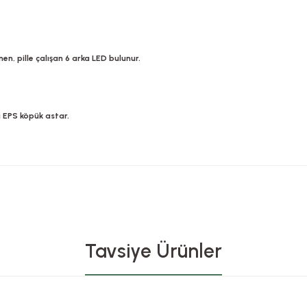
en, pille çalışan 6 arka LED bulunur.
 EPS köpük astar.
rsiz gördüğünüz noktaları öneri formunu kullanarak tarafımıza iletebilirsiniz.
Bu ürüne ilk yorumu siz yapın!
Tavsiye Ürünler
Yorum Yaz
Tükendi