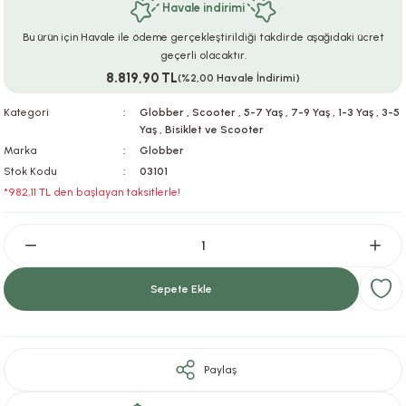
Havale indirimi
ar
r
e
i
Bu ürün için Havale ile ödeme gerçekleştirildiği takdirde aşağıdaki ücret
geçerli olacaktır.
lar
ları
ye Ekipmanları
ü
oslar
8.819,90 TL
(%2,00 Havale İndirimi)
bilyaları
ncakları
Kategori
Globber
,
Scooter
,
5-7 Yaş
,
7-9 Yaş
,
1-3 Yaş
,
3-5
Yaş
,
Bisiklet ve Scooter
Marka
Globber
esuarları
arı
ılıfları
Stok Kodu
03101
*982,11 TL den başlayan taksitlerle!
k Aksesuarları
arı
lükleri
r
ı
lükleri
rı
ar
sı
Sepete Ekle
ı
Paylaş
ı