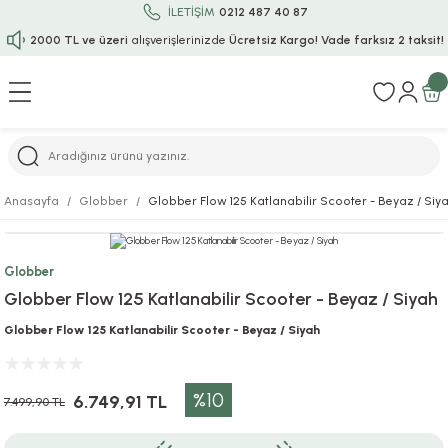
İLETİŞİM
0212 487 40 87
2000 TL ve üzeri
alışverişlerinizde
Ücretsiz Kargo!
Vade farksız 2 taksit!
Geri Dön
Geri Dön
Geri Dön
Geri Dön
Geri Dön
Geri Dön
Geri Dön
Geri Dön
Geri Dön
rı
uru
i
ı
epçe
Anasayfa
Globber
Globber Flow 125 Katlanabilir Scooter - Beyaz / Siy
r
rı
 / Tattoos
leri
e
Globber
ları
uarlar
Koruma
ık-Bıçak
e
Globber Flow 125 Katlanabilir Scooter - Beyaz / Siyah
aklar
asyon Oyunları
ksesuarları
alzemeleri
bakları-Kase
rli Charm Bileklik
Globber Flow 125 Katlanabilir Scooter - Beyaz / Siyah
ğu
arları
lir İsimli Çocuk Altın Bileklik
%10
6.749,91 TL
7.499,90 TL
ri
antası
ünleri