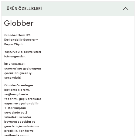
ÜRÜN ÖZELLİKLERİ
i
Globber
Globber Flow 125
Katlanabilir Scooter –
Beyaz/Siyah
i
Yaş Grubu: 6 Yaş ve üzeri
için uygundur.
İlk 2 tekerlekli
scooter'ına geçiş yapan
çocuklar için en iyi
seçenektir!
su
Globber'ın entegre
katlama sistemi,
sağlam güverte
tasarımı, güçlü frenleme
yapısı ve ayarlanabilir
T-Bar kulpları
sayesinde bu 2
tekerlekli scooter,
büyüyen çocuklar ve
gençler için maksimum
pratiklik, konfor ve
sağlamlık sunar.