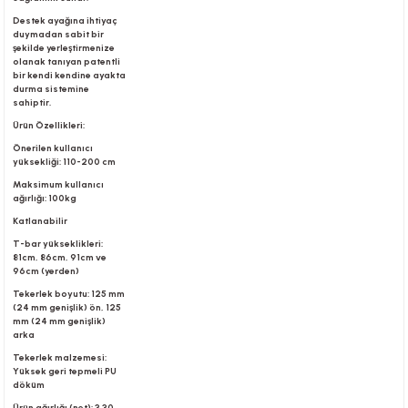
Destek ayağına ihtiyaç
duymadan sabit bir
şekilde yerleştirmenize
r
olanak tanıyan patentli
bir kendi kendine ayakta
durma sistemine
sahiptir.
Ürün Özellikleri:
Önerilen kullanıcı
yüksekliği: 110-200 cm
Maksimum kullanıcı
ağırlığı: 100kg
Katlanabilir
T-bar yükseklikleri:
81cm, 86cm, 91cm ve
96cm (yerden)
Tekerlek boyutu: 125 mm
(24 mm genişlik) ön, 125
mm (24 mm genişlik)
arka
Tekerlek malzemesi:
Yüksek geri tepmeli PU
döküm
Ürün ağırlığı (net): 3.30