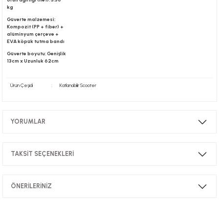
kg
Güverte malzemesi:
Kompozit (PP + fiber) +
alüminyum çerçeve +
EVA köpük tutma bandı
Güverte boyutu: Genişlik
13cm x Uzunluk 62cm
Ürün Çeşidi
:
Katlanabilir Scooter
YORUMLAR
TAKSİT SEÇENEKLERİ
Bu ürüne ilk yorumu siz yapın!
ÖNERİLERİNİZ
Yorum Yaz
Bu ürünün fiyat bilgisi, resim, ürün açıklamalarında ve diğer konularda
yetersiz gördüğünüz noktaları öneri formunu kullanarak tarafımıza