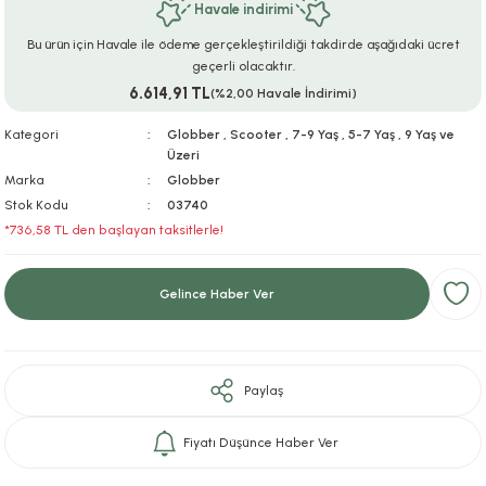
Havale indirimi
ar
r
e
i
Bu ürün için Havale ile ödeme gerçekleştirildiği takdirde aşağıdaki ücret
geçerli olacaktır.
lar
ları
ye Ekipmanları
ü
oslar
6.614,91 TL
(%2,00 Havale İndirimi)
bilyaları
ncakları
Kategori
Globber
,
Scooter
,
7-9 Yaş
,
5-7 Yaş
,
9 Yaş ve
Üzeri
Marka
Globber
esuarları
arı
ılıfları
Stok Kodu
03740
*736,58 TL den başlayan taksitlerle!
k Aksesuarları
arı
lükleri
r
ı
lükleri
Gelince Haber Ver
rı
ar
sı
Paylaş
ı
Fiyatı Düşünce Haber Ver
ı