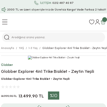
İLETİŞİM
0212 487 40 87
2000 TL ve üzeri
alışverişlerinizde
Ücretsiz Kargo!
Vade farksız 2 taksit!
Geri Dön
Geri Dön
Geri Dön
Geri Dön
Geri Dön
Geri Dön
Geri Dön
Geri Dön
Geri Dön
rı
uru
i
ı
epçe
Anasayfa
YAŞ
1-3 Yaş
Globber Explorer 4in1 Trike Bisiklet - Zeytin Yeşil
r
rı
 / Tattoos
leri
e
Globber
ları
uarlar
Koruma
ık-Bıçak
e
Globber Explorer 4in1 Trike Bisiklet - Zeytin Yeşili
aklar
asyon Oyunları
ksesuarları
alzemeleri
bakları-Kase
rli Charm Bileklik
Globber Explorer 4in1 Trike Bisiklet - Zeytin Yeşili
ğu
arları
lir İsimli Çocuk Altın Bileklik
%10
13.499,90 TL
14.999,90 TL
ri
antası
ünleri