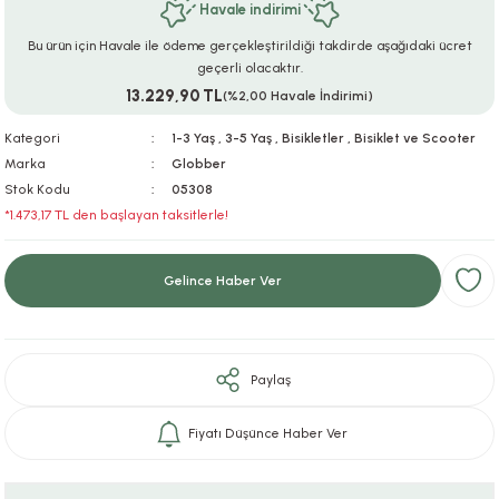
Havale indirimi
ar
r
e
i
Bu ürün için Havale ile ödeme gerçekleştirildiği takdirde aşağıdaki ücret
geçerli olacaktır.
lar
ları
ye Ekipmanları
ü
oslar
13.229,90 TL
(%2,00 Havale İndirimi)
bilyaları
ncakları
Kategori
1-3 Yaş
,
3-5 Yaş
,
Bisikletler
,
Bisiklet ve Scooter
Marka
Globber
Stok Kodu
05308
esuarları
arı
ılıfları
*1.473,17 TL den başlayan taksitlerle!
k Aksesuarları
arı
lükleri
Gelince Haber Ver
r
ı
lükleri
rı
ar
sı
Paylaş
ı
Fiyatı Düşünce Haber Ver
ı