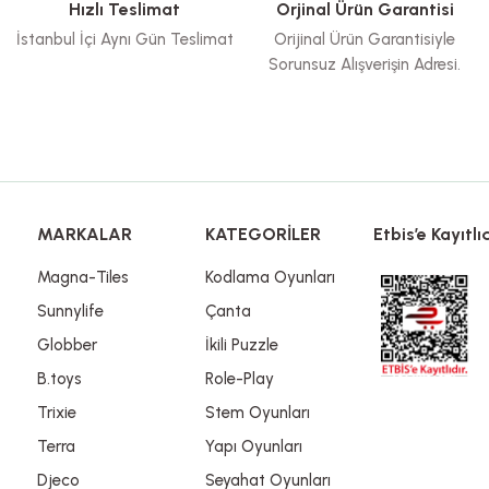
Hızlı Teslimat
Orjinal Ürün Garantisi
İstanbul İçi Aynı Gün Teslimat
Orijinal Ürün Garantisiyle
Sorunsuz Alışverişin Adresi.
Gönder
MARKALAR
KATEGORİLER
Etbis’e Kayıtlıd
Magna-Tiles
Kodlama Oyunları
Sunnylife
Çanta
Globber
İkili Puzzle
B.toys
Role-Play
Trixie
Stem Oyunları
Terra
Yapı Oyunları
Djeco
Seyahat Oyunları