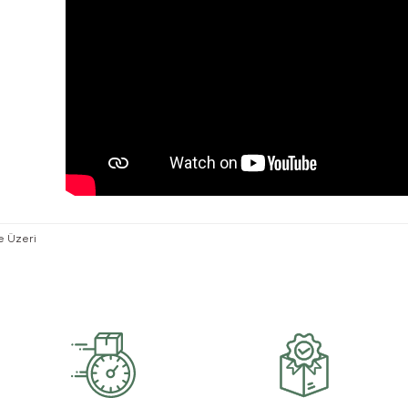
ve Üzeri
rsiz gördüğünüz noktaları öneri formunu kullanarak tarafımıza iletebilirsiniz.
Bu ürüne ilk yorumu siz yapın!
Yorum Yaz