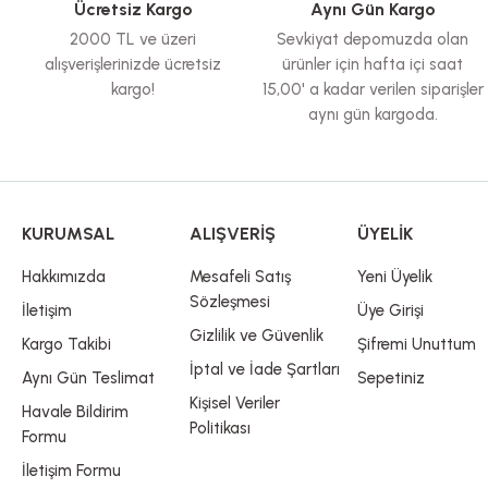
Ücretsiz Kargo
Aynı Gün Kargo
Ürün fiyatı diğer sitelerden daha pahalı.
2000 TL ve üzeri
Sevkiyat depomuzda olan
Bu ürüne benzer farklı alternatifler olmalı.
alışverişlerinizde ücretsiz
ürünler için hafta içi saat
kargo!
15,00' a kadar verilen siparişler
aynı gün kargoda.
KURUMSAL
ALIŞVERİŞ
ÜYELİK
Hakkımızda
Mesafeli Satış
Yeni Üyelik
Sözleşmesi
İletişim
Üye Girişi
Gizlilik ve Güvenlik
Kargo Takibi
Şifremi Unuttum
İptal ve İade Şartları
Aynı Gün Teslimat
Sepetiniz
Kişisel Veriler
Havale Bildirim
Politikası
Formu
İletişim Formu