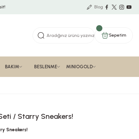
it!
Blog
Sepetim
BAKIM
BESLENME
MINIOGOLD
 Seti / Starry Sneakers!
arry Sneakers!