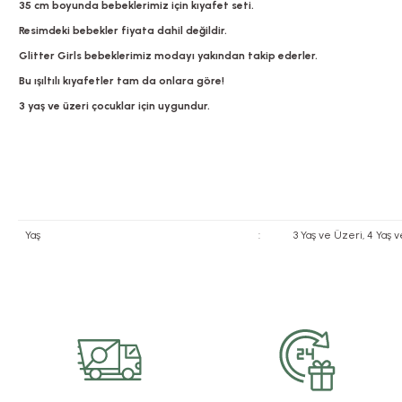
35 cm boyunda bebeklerimiz için kıyafet seti.
Resimdeki bebekler fiyata dahil değildir.
Glitter Girls bebeklerimiz modayı yakından takip ederler.
Bu ışıltılı kıyafetler tam da onlara göre!
3 yaş ve üzeri çocuklar için uygundur.
Yaş
:
3 Yaş ve Üzeri, 4 Yaş 
Bu ürünün fiyat bilgisi, resim, ürün açıklamalarında ve diğer konularda yete
Görüş ve önerileriniz için teşekkür ederiz.
Ürün resmi kalitesiz, bozuk veya görüntülenemiyor.
Ürün açıklamasında eksik bilgiler bulunuyor.
Ürün bilgilerinde hatalar bulunuyor.