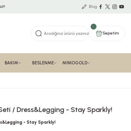
it!
Blog
Sepetim
BAKIM
BESLENME
MINIOGOLD
t Seti / Dress&Legging - Stay Sparkly!
ress&Legging - Stay Sparkly!