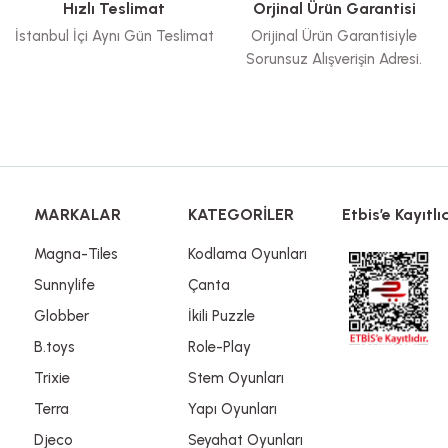
Hızlı Teslimat
Orjinal Ürün Garantisi
İstanbul İçi Aynı Gün Teslimat
Orijinal Ürün Garantisiyle
Sorunsuz Alışverişin Adresi.
Gönder
MARKALAR
KATEGORİLER
Etbis’e Kayıtlıd
Magna-Tiles
Kodlama Oyunları
Sunnylife
Çanta
Globber
İkili Puzzle
B.toys
Role-Play
Trixie
Stem Oyunları
Terra
Yapı Oyunları
Djeco
Seyahat Oyunları