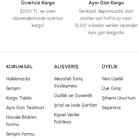
Ücretsiz Kargo
Aynı Gün Kargo
Ürün fiyatı diğer sitelerden daha pahalı.
2000 TL ve üzeri
Sevkiyat depomuzda olan
Bu ürüne benzer farklı alternatifler olmalı.
alışverişlerinizde ücretsiz
ürünler için hafta içi saat
kargo!
15,00' a kadar verilen siparişler
aynı gün kargoda.
KURUMSAL
ALIŞVERİŞ
ÜYELİK
Hakkımızda
Mesafeli Satış
Yeni Üyelik
Sözleşmesi
İletişim
Üye Girişi
Gizlilik ve Güvenlik
Kargo Takibi
Şifremi Unuttum
İptal ve İade Şartları
Aynı Gün Teslimat
Sepetiniz
Kişisel Veriler
Havale Bildirim
Politikası
Formu
İletişim Formu