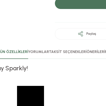
Paylaş
ÜN ÖZELLİKLERİ
YORUMLAR
TAKSİT SEÇENEKLERİ
ÖNERİLERİ
ay Sparkly!