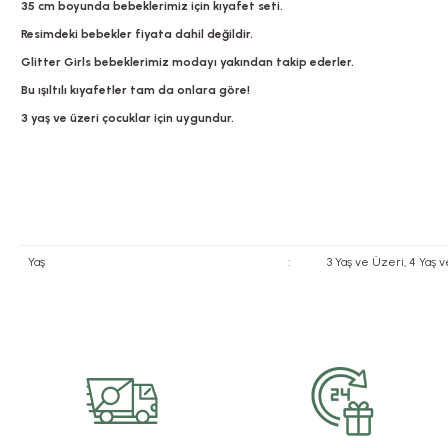
35 cm boyunda bebeklerimiz için kıyafet seti.
Resimdeki bebekler fiyata dahil değildir.
Glitter Girls bebeklerimiz modayı yakından takip ederler.
Bu ışıltılı kıyafetler tam da onlara göre!
3 yaş ve üzeri çocuklar için uygundur.
Yaş
:
3 Yaş ve Üzeri, 4 Yaş 
Bu ürünün fiyat bilgisi, resim, ürün açıklamalarında ve diğer konularda yete
Görüş ve önerileriniz için teşekkür ederiz.
Ürün resmi kalitesiz, bozuk veya görüntülenemiyor.
Ürün açıklamasında eksik bilgiler bulunuyor.
Ürün bilgilerinde hatalar bulunuyor.