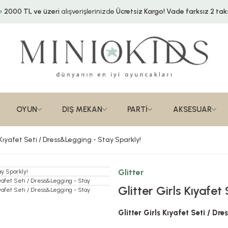
2000 TL ve üzeri
alışverişlerinizde
Ücretsiz Kargo!
Vade farksız 2 taks
OYUN
DIŞ MEKAN
PARTİ
AKSESUAR
 Kıyafet Seti / Dress&Legging - Stay Sparkly!
Glitter
Glitter Girls Kıyafe
Glitter Girls Kıyafet Seti / D