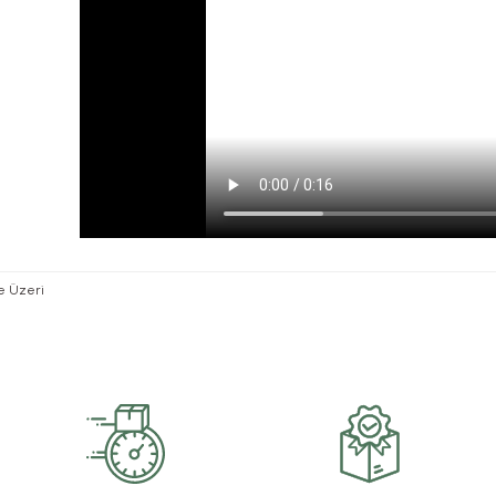
ve Üzeri
rsiz gördüğünüz noktaları öneri formunu kullanarak tarafımıza iletebilirsiniz.
Bu ürüne ilk yorumu siz yapın!
Yorum Yaz