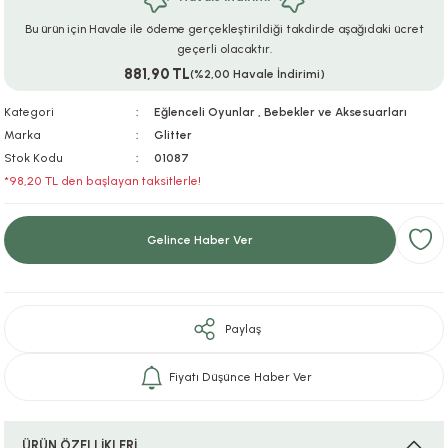
ar
r
e
i
Bu ürün için Havale ile ödeme gerçekleştirildiği takdirde aşağıdaki ücret
geçerli olacaktır.
881,90 TL
lar
ları
ye Ekipmanları
ü
oslar
(%2,00 Havale İndirimi)
Kategori
Eğlenceli Oyunlar
,
Bebekler ve Aksesuarları
bilyaları
ncakları
Marka
Glitter
Stok Kodu
01087
esuarları
arı
ılıfları
*98,20 TL den başlayan taksitlerle!
k Aksesuarları
arı
lükleri
Gelince Haber Ver
r
ı
lükleri
rı
ar
sı
Paylaş
ı
Fiyatı Düşünce Haber Ver
ı
ÜRÜN ÖZELLİKLERİ