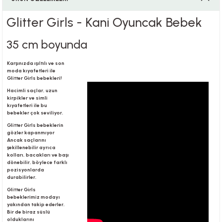
Glitter Girls - Kani Oyuncak Bebek
i
35 cm boyunda
Karşınızda ışıltılı ve son
moda kıyafetleri ile
Glitter Girls bebekleri!
i
Hacimli saçlar, uzun
kirpikler ve simli
kıyafetleri ile bu
bebekler çok seviliyor.
Glitter Girls bebeklerin
su
gözler kapanmıyor
Ancak saçlarını
şekillenebilir ayrıca
kolları, bacakları ve başı
dönebilir, böylece farklı
pozisyonlarda
durabilirler.
Glitter Girls
bebeklerimiz modayı
yakından takip ederler.
Bir de biraz süslü
olduklarını