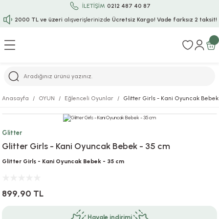
İLETİŞİM
0212 487 40 87
2000 TL ve üzeri
alışverişlerinizde
Ücretsiz Kargo!
Vade farksız 2 taksit!
Geri Dön
Geri Dön
Geri Dön
Geri Dön
Geri Dön
Geri Dön
Geri Dön
Geri Dön
Geri Dön
rı
uru
i
ı
epçe
Anasayfa
OYUN
Eğlenceli Oyunlar
Glitter Girls - Kani Oyuncak Bebek
r
rı
 / Tattoos
leri
e
Glitter
ları
uarlar
Koruma
ık-Bıçak
e
Glitter Girls - Kani Oyuncak Bebek - 35 cm
aklar
asyon Oyunları
ksesuarları
alzemeleri
bakları-Kase
rli Charm Bileklik
Glitter Girls - Kani Oyuncak Bebek - 35 cm
ğu
arları
lir İsimli Çocuk Altın Bileklik
899,90 TL
ri
antası
ünleri
Havale indirimi