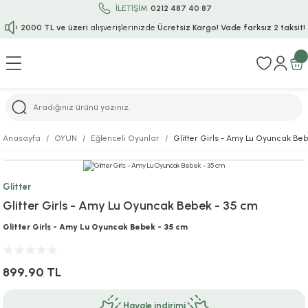
İLETİŞİM
0212 487 40 87
2000 TL ve üzeri
alışverişlerinizde
Ücretsiz Kargo!
Vade farksız 2 taksit!
Geri Dön
Geri Dön
Geri Dön
Geri Dön
Geri Dön
Geri Dön
Geri Dön
Geri Dön
Geri Dön
rı
uru
i
ı
epçe
Anasayfa
OYUN
Eğlenceli Oyunlar
Glitter Girls - Amy Lu Oyuncak Be
r
rı
 / Tattoos
leri
e
Glitter
ları
uarlar
Koruma
ık-Bıçak
e
Glitter Girls - Amy Lu Oyuncak Bebek - 35 cm
aklar
asyon Oyunları
ksesuarları
alzemeleri
bakları-Kase
rli Charm Bileklik
Glitter Girls - Amy Lu Oyuncak Bebek - 35 cm
ğu
arları
lir İsimli Çocuk Altın Bileklik
899,90 TL
ri
antası
ünleri
Havale indirimi