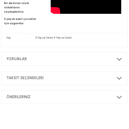
Bir de biraz süslü
olduklarını
söyleyebiliriz.
r
3 yaş ve üzeri çocuklar
için uygundur.
Yaş
:
3 Yaş ve Üzeri, 4 Yaş ve Üzeri
YORUMLAR
TAKSİT SEÇENEKLERİ
Bu ürüne ilk yorumu siz yapın!
ÖNERİLERİNİZ
Yorum Yaz
Bu ürünün fiyat bilgisi, resim, ürün açıklamalarında ve diğer konularda
yetersiz gördüğünüz noktaları öneri formunu kullanarak tarafımıza
iletebilirsiniz.
Görüş ve önerileriniz için teşekkür ederiz.