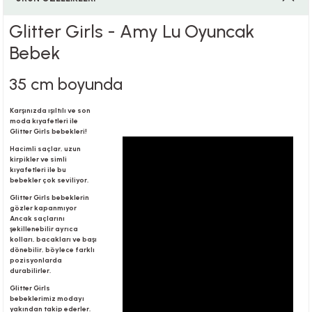
Glitter Girls - Amy Lu Oyuncak
i
Bebek
35 cm boyunda
Karşınızda ışıltılı ve son
i
moda kıyafetleri ile
Glitter Girls bebekleri!
Hacimli saçlar, uzun
kirpikler ve simli
kıyafetleri ile bu
bebekler çok seviliyor.
su
Glitter Girls bebeklerin
gözler kapanmıyor
Ancak saçlarını
şekillenebilir ayrıca
kolları, bacakları ve başı
dönebilir, böylece farklı
pozisyonlarda
durabilirler.
Glitter Girls
bebeklerimiz modayı
yakından takip ederler.