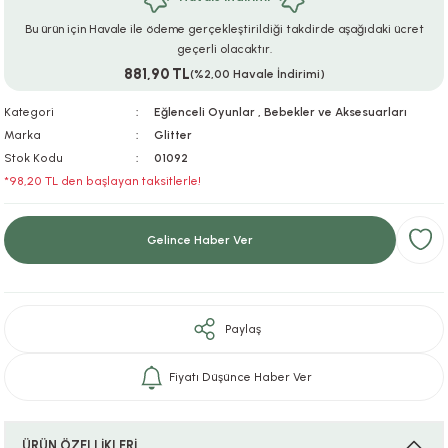
ar
r
e
i
Bu ürün için Havale ile ödeme gerçekleştirildiği takdirde aşağıdaki ücret
geçerli olacaktır.
881,90 TL
lar
ları
ye Ekipmanları
ü
oslar
(%2,00 Havale İndirimi)
Kategori
Eğlenceli Oyunlar
,
Bebekler ve Aksesuarları
bilyaları
ncakları
Marka
Glitter
Stok Kodu
01092
esuarları
arı
ılıfları
*98,20 TL den başlayan taksitlerle!
k Aksesuarları
arı
lükleri
Gelince Haber Ver
r
ı
lükleri
rı
ar
sı
Paylaş
ı
Fiyatı Düşünce Haber Ver
ı
ÜRÜN ÖZELLİKLERİ