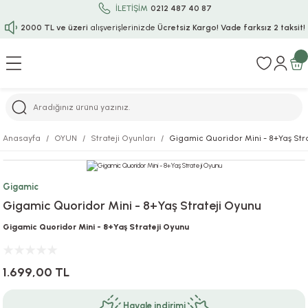
İLETİŞİM
0212 487 40 87
2000 TL ve üzeri
alışverişlerinizde
Ücretsiz Kargo!
Vade farksız 2 taksit!
Geri Dön
Geri Dön
Geri Dön
Geri Dön
Geri Dön
Geri Dön
Geri Dön
Geri Dön
Geri Dön
rı
uru
i
ı
epçe
Anasayfa
OYUN
Strateji Oyunları
Gigamic Quoridor Mini - 8+Yaş Str
r
rı
 / Tattoos
leri
e
Gigamic
ları
uarlar
Koruma
ık-Bıçak
e
Gigamic Quoridor Mini - 8+Yaş Strateji Oyunu
aklar
asyon Oyunları
ksesuarları
alzemeleri
bakları-Kase
rli Charm Bileklik
Gigamic Quoridor Mini - 8+Yaş Strateji Oyunu
ğu
arları
lir İsimli Çocuk Altın Bileklik
1.699,00 TL
ri
antası
ünleri
Havale indirimi