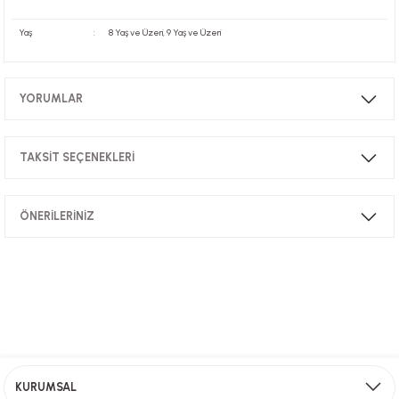
Yaş
:
8 Yaş ve Üzeri, 9 Yaş ve Üzeri
YORUMLAR
TAKSİT SEÇENEKLERİ
Bu ürüne ilk yorumu siz yapın!
ÖNERİLERİNİZ
Yorum Yaz
Bu ürünün fiyat bilgisi, resim, ürün açıklamalarında ve diğer konularda
yetersiz gördüğünüz noktaları öneri formunu kullanarak tarafımıza
iletebilirsiniz.
Görüş ve önerileriniz için teşekkür ederiz.
Ürün resmi kalitesiz, bozuk veya görüntülenemiyor.
Ücretsiz Kargo
Ürün açıklamasında eksik bilgiler bulunuyor.
KURUMSAL
2000 TL ve üzeri alışverişlerinizde ücretsiz kargo!