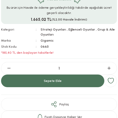
ar
r
e
i
Bu ürün için Havale ile ödeme gerçekleştirildiği takdirde aşağıdaki ücret
geçerli olacaktır.
1.665,02 TL
lar
ları
ye Ekipmanları
ü
oslar
(%2,00 Havale İndirimi)
Kategori
Strateji Oyunları
,
Eğlenceli Oyunlar
,
Grup & Aile
bilyaları
ncakları
Oyunları
Marka
Gigamic
esuarları
arı
ılıfları
Stok Kodu
0665
*185,40 TL den başlayan taksitlerle!
k Aksesuarları
arı
lükleri
r
ı
lükleri
Sepete Ekle
rı
ar
sı
ı
Paylaş
ı
Fiyatı Düşünce Haber Ver