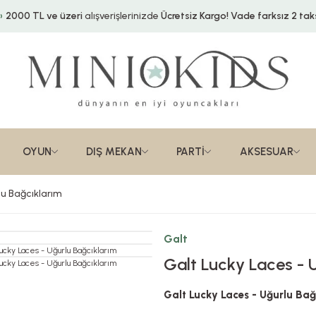
2000 TL ve üzeri
alışverişlerinizde
Ücretsiz Kargo!
Vade farksız 2 taks
OYUN
DIŞ MEKAN
PARTİ
AKSESUAR
lu Bağcıklarım
Galt
Galt Lucky Laces - 
Galt Lucky Laces - Uğurlu Bağ