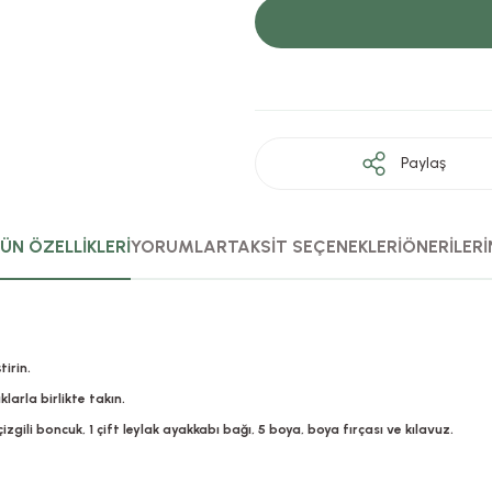
Paylaş
ÜN ÖZELLİKLERİ
YORUMLAR
TAKSİT SEÇENEKLERİ
ÖNERİLERİ
tirin.
larla birlikte takın.
 çizgili boncuk, 1 çift leylak ayakkabı bağı, 5 boya, boya fırçası ve kılavuz.