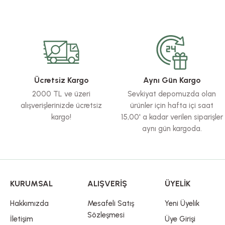
Bu ürünün fiyat bilgisi, resim, ürün açıklamalarında ve diğer konularda yete
Görüş ve önerileriniz için teşekkür ederiz.
Ürün resmi kalitesiz, bozuk veya görüntülenemiyor.
Ürün açıklamasında eksik bilgiler bulunuyor.
Ürün bilgilerinde hatalar bulunuyor.
Ücretsiz Kargo
Aynı Gün Kargo
Ürün fiyatı diğer sitelerden daha pahalı.
2000 TL ve üzeri
Sevkiyat depomuzda olan
Bu ürüne benzer farklı alternatifler olmalı.
alışverişlerinizde ücretsiz
ürünler için hafta içi saat
kargo!
15,00' a kadar verilen siparişler
aynı gün kargoda.
KURUMSAL
ALIŞVERİŞ
ÜYELİK
Hakkımızda
Mesafeli Satış
Yeni Üyelik
Sözleşmesi
İletişim
Üye Girişi