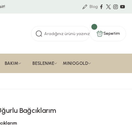
it!
Blog
Sepetim
BAKIM
BESLENME
MINIOGOLD
Uğurlu Bağcıklarım
cıklarım