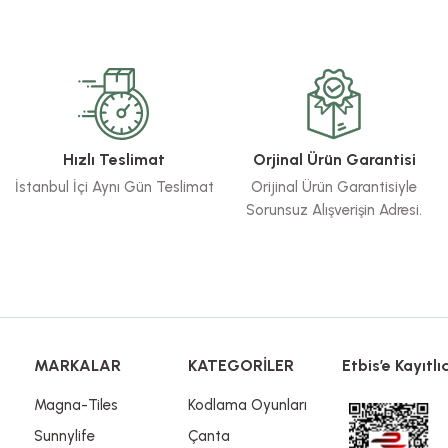
rsiz gördüğünüz noktaları öneri formunu kullanarak tarafımıza iletebilirsiniz.
Bu ürüne ilk yorumu siz yapın!
Yorum Yaz
Hızlı Teslimat
Orjinal Ürün Garantisi
İstanbul İçi Aynı Gün Teslimat
Orijinal Ürün Garantisiyle
Sorunsuz Alışverişin Adresi.
Gönder
MARKALAR
KATEGORİLER
Etbis’e Kayıtlıd
Magna-Tiles
Kodlama Oyunları
Sunnylife
Çanta