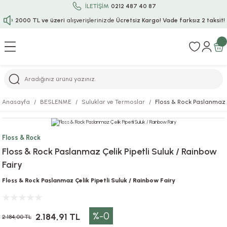
İLETİŞİM
0212 487 40 87
2000 TL ve üzeri
alışverişlerinizde
Ücretsiz Kargo!
Vade farksız 2 taksit!
Geri Dön
Geri Dön
Geri Dön
Geri Dön
Geri Dön
Geri Dön
Geri Dön
Geri Dön
Geri Dön
rı
uru
i
ı
epçe
Anasayfa
BESLENME
Suluklar ve Termoslar
Floss & Rock Paslanmaz Ç
r
rı
 / Tattoos
leri
e
Floss & Rock
ları
uarlar
Koruma
ık-Bıçak
e
Floss & Rock Paslanmaz Çelik Pipetli Suluk / Rainbow
Fairy
aklar
asyon Oyunları
ksesuarları
alzemeleri
bakları-Kase
rli Charm Bileklik
Floss & Rock Paslanmaz Çelik Pipetli Suluk / Rainbow Fairy
ğu
arları
lir İsimli Çocuk Altın Bileklik
%-0
ri
antası
ünleri
2.184,91 TL
2.184,00 TL