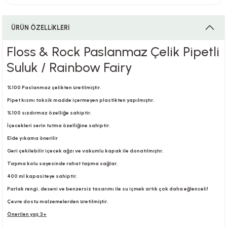
ÜRÜN ÖZELLİKLERİ
i
Floss & Rock Paslanmaz Çelik Pipetli
Suluk / Rainbow Fairy
i
%100 Paslanmaz çelikten üretilmiştir.
Pipet kısmı toksik madde içermeyen plastikten yapılmıştır.
%100 sızdırmaz özelliğe sahiptir.
İçecekleri serin tutma özelliğine sahiptir.
su
Elde yıkama önerilir
Geri çekilebilir içecek ağzı ve vakumlu kapak ile donatılmıştır.
Taşıma kolu sayesinde rahat taşıma sağlar.
400 ml kapasiteye sahiptir.
Parlak rengi, deseni ve benzersiz tasarımı ile su içmek artık çok daha eğlenceli!
Çevre dostu malzemelerden üretilmiştir.
Önerilen yaş: 3+