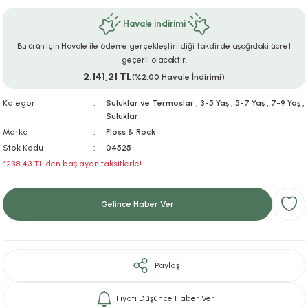
ar
r
e
i
Havale indirimi
Bu ürün için Havale ile ödeme gerçekleştirildiği takdirde aşağıdaki ücret
lar
ları
ye Ekipmanları
ü
oslar
geçerli olacaktır.
2.141,21 TL
(%2,00 Havale İndirimi)
bilyaları
ncakları
Kategori
Suluklar ve Termoslar
,
3-5 Yaş
,
5-7 Yaş
,
7-9 Yaş
,
Suluklar
esuarları
arı
ılıfları
Marka
Floss & Rock
Stok Kodu
04525
k Aksesuarları
arı
lükleri
*238,43 TL den başlayan taksitlerle!
r
ı
lükleri
Gelince Haber Ver
rı
ar
sı
ı
Paylaş
ı
Fiyatı Düşünce Haber Ver