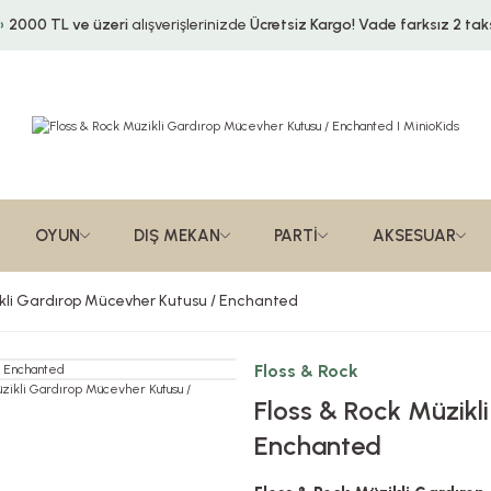
2000 TL ve üzeri
alışverişlerinizde
Ücretsiz Kargo!
Vade farksız 2 taks
OYUN
DIŞ MEKAN
PARTİ
AKSESUAR
ikli Gardırop Mücevher Kutusu / Enchanted
Floss & Rock
Floss & Rock Müzikl
Enchanted