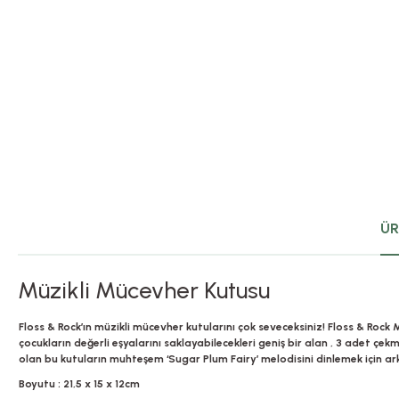
ÜR
Müzikli Mücevher Kutusu
Floss & Rock’ın müzikli mücevher kutularını çok seveceksiniz! Floss & Rock 
çocukların değerli eşyalarını saklayabilecekleri geniş bir alan , 3 adet çe
olan bu kutuların muhteşem ‘Sugar Plum Fairy’ melodisini dinlemek için ark
Boyutu : 21,5 x 15 x 12cm