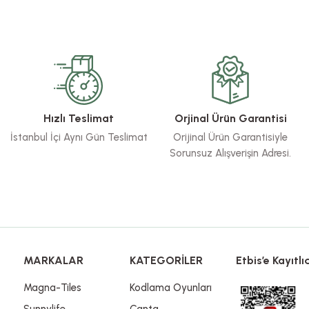
rsiz gördüğünüz noktaları öneri formunu kullanarak tarafımıza iletebilirsiniz.
Bu ürüne ilk yorumu siz yapın!
Yorum Yaz
Hızlı Teslimat
Orjinal Ürün Garantisi
İstanbul İçi Aynı Gün Teslimat
Orijinal Ürün Garantisiyle
Sorunsuz Alışverişin Adresi.
Gönder
MARKALAR
KATEGORİLER
Etbis’e Kayıtlıd
Magna-Tiles
Kodlama Oyunları