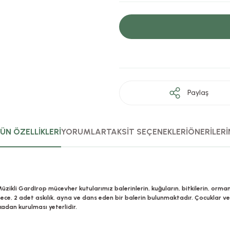
Paylaş
ÜN ÖZELLİKLERİ
YORUMLAR
TAKSİT SEÇENEKLERİ
ÖNERİLERİ
Müzikli GardIrop mücevher kutularımız balerinlerin, kuğuların, bitkilerin, orma
kmece, 2 adet askılık, ayna ve dans eden bir balerin bulunmaktadır. Çocuklar ve
adan kurulması yeterlidir.