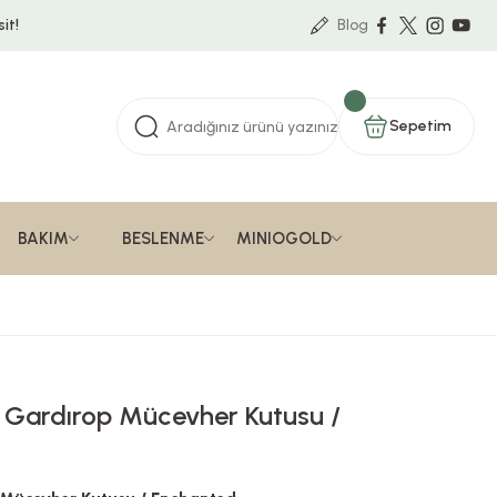
it!
Blog
Sepetim
BAKIM
BESLENME
MINIOGOLD
i Gardırop Mücevher Kutusu /