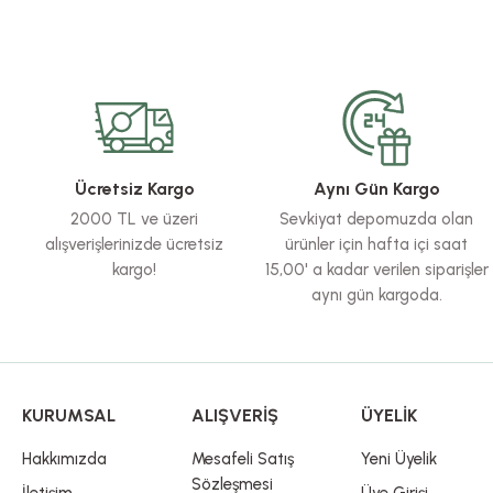
Bu ürünün fiyat bilgisi, resim, ürün açıklamalarında ve diğer konularda yete
Görüş ve önerileriniz için teşekkür ederiz.
Ürün resmi kalitesiz, bozuk veya görüntülenemiyor.
Ürün açıklamasında eksik bilgiler bulunuyor.
Ürün bilgilerinde hatalar bulunuyor.
Ücretsiz Kargo
Aynı Gün Kargo
Ürün fiyatı diğer sitelerden daha pahalı.
2000 TL ve üzeri
Sevkiyat depomuzda olan
Bu ürüne benzer farklı alternatifler olmalı.
alışverişlerinizde ücretsiz
ürünler için hafta içi saat
kargo!
15,00' a kadar verilen siparişler
aynı gün kargoda.
KURUMSAL
ALIŞVERİŞ
ÜYELİK
Hakkımızda
Mesafeli Satış
Yeni Üyelik
Sözleşmesi