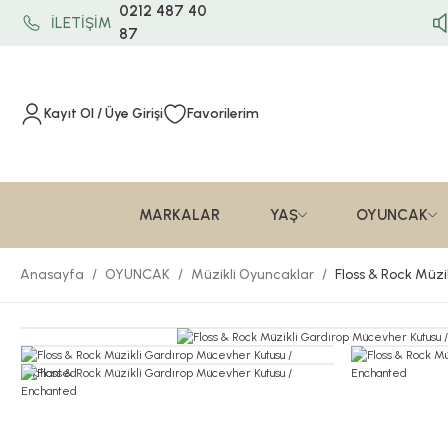
0212 487 40
İLETİŞİM
87
Kayıt Ol / Üye Girişi
Favorilerim
MARKALAR
YAŞ
OYUNCAK
Anasayfa
OYUNCAK
Müzikli Oyuncaklar
Floss & Rock Müz