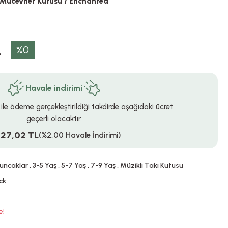
p Mücevher Kutusu / Enchanted
L
%0
Havale indirimi
 ile ödeme gerçekleştirildiği takdirde aşağıdaki ücret
geçerli olacaktır.
527,02 TL
(%2,00 Havale İndirimi)
yuncaklar
,
3-5 Yaş
,
5-7 Yaş
,
7-9 Yaş
,
Müzikli Takı Kutusu
ck
e!