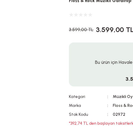
Floss & Rock Müzikli Gardıro
3.599,00 T
3.599,00 TL
Bu ürün için Havale
3.
Kategori
Müzikli O
Marka
Floss & Ro
Stok Kodu
02972
*392,74 TL den başlayan taksitlerl