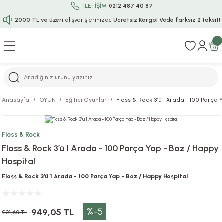
İLETİŞİM
0212 487 40 87
2000 TL ve üzeri
alışverişlerinizde
Ücretsiz Kargo!
Vade farksız 2 taksit!
Geri Dön
Geri Dön
Geri Dön
Geri Dön
Geri Dön
Geri Dön
Geri Dön
Geri Dön
Geri Dön
rı
uru
i
ı
epçe
Anasayfa
OYUN
Eğitici Oyunlar
Floss & Rock 3’ü 1 Arada - 100 Parça 
r
rı
 / Tattoos
leri
e
Floss & Rock
ları
uarlar
Koruma
ık-Bıçak
e
Floss & Rock 3’ü 1 Arada - 100 Parça Yap - Boz / Happy
Hospital
aklar
asyon Oyunları
ksesuarları
alzemeleri
bakları-Kase
rli Charm Bileklik
Floss & Rock 3’ü 1 Arada - 100 Parça Yap - Boz / Happy Hospital
ğu
arları
lir İsimli Çocuk Altın Bileklik
%-5
ri
antası
ünleri
949,05 TL
901,60 TL