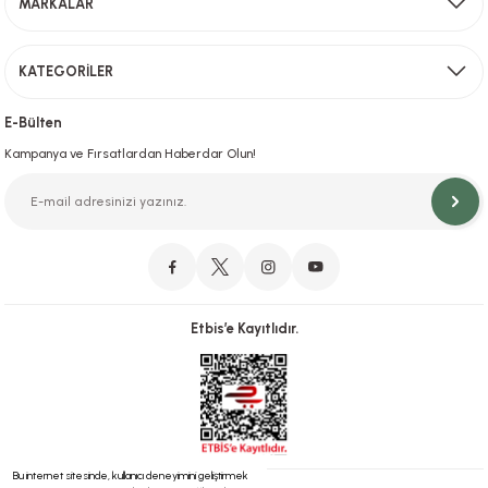
MARKALAR
Gönder
KATEGORİLER
Hızlı Teslimat
İstanbul İçi Aynı Gün Teslimat
E-Bülten
Kampanya ve Fırsatlardan Haberdar Olun!
Orjinal Ürün Garantisi
Orijinal Ürün Garantisiyle Sorunsuz Alışverişin Adresi.
Etbis’e Kayıtlıdır.
Güvenli Alışveriş
İletişim
256 Bit SSL ve iyzico ile Güvenli Alışveriş
Bizimle iletişime geçebilirsiniz!
Bu internet sitesinde, kullanıcı deneyimini geliştirmek