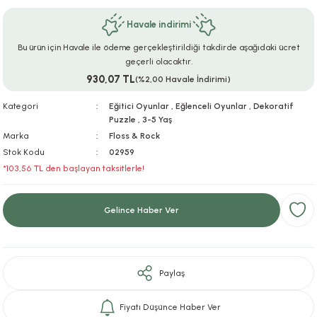
ar
r
e
i
Havale indirimi
Bu ürün için Havale ile ödeme gerçekleştirildiği takdirde aşağıdaki ücret
lar
ları
ye Ekipmanları
ü
oslar
geçerli olacaktır.
930,07 TL
(%2,00 Havale İndirimi)
bilyaları
ncakları
Kategori
Eğitici Oyunlar
,
Eğlenceli Oyunlar
,
Dekoratif
Puzzle
,
3-5 Yaş
esuarları
arı
ılıfları
Marka
Floss & Rock
Stok Kodu
02959
k Aksesuarları
arı
lükleri
*103,56 TL den başlayan taksitlerle!
r
ı
lükleri
Gelince Haber Ver
rı
ar
sı
ı
Paylaş
ı
Fiyatı Düşünce Haber Ver