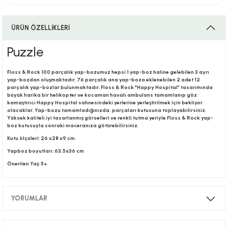
ÜRÜN ÖZELLİKLERİ
i
Puzzle
Floss & Rock 100 parçalık yap-bozumuz hepsi 1 yap-boz haline gelebilen 3 ayrı
yap-bozdan oluşmaktadır. 76 parçalık ana yap-boza eklenebilen 2 adet 12
i
parçalık yap-bozlar bulunmaktadır. Floss & Rock "Happy Hospital” tasarımında
büyük harika bir helikopter ve kocaman havalı ambulans tamamlanıp göz
kamaştırıcı Happy Hospital sahnesindeki yerlerine yerleştirilmek için bekliyor
olacaklar. Yap-bozu tamamladığınızda, parçaları kutusuna toplayabilirsiniz.
Yüksek kaliteli iyi tasarlanmış görselleri ve renkli tutma yeriyle Floss & Rock yap-
boz kutusuyla sonraki maceranıza götürebilirsiniz.
su
Kutu ölçüleri: 26 x28 x9 cm.
Yapboz boyutları: 63,5x36 cm
Önerilen Yaş: 5+
YORUMLAR