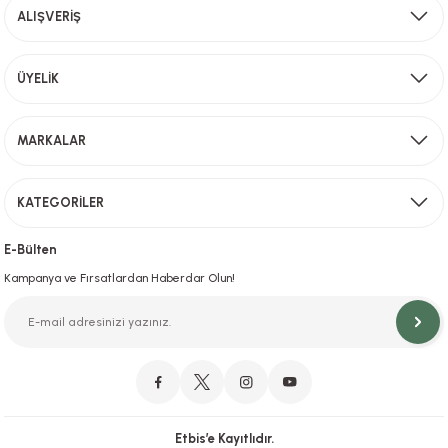
ALIŞVERİŞ
Bu ürüne benzer farklı alternatifler olmalı.
Aynı Gün Kargo
ÜYELİK
Sevkiyat depomuzda olan ürünler için hafta içi saat 15,00' a kadar verilen sipariş
MARKALAR
Gönder
KATEGORİLER
Hızlı Teslimat
İstanbul İçi Aynı Gün Teslimat
E-Bülten
Kampanya ve Fırsatlardan Haberdar Olun!
Orjinal Ürün Garantisi
Orijinal Ürün Garantisiyle Sorunsuz Alışverişin Adresi.
Etbis’e Kayıtlıdır.