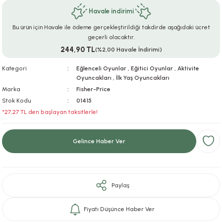
Havale indirimi
ar
r
e
i
Bu ürün için Havale ile ödeme gerçekleştirildiği takdirde aşağıdaki ücret
lar
ları
ye Ekipmanları
ü
oslar
geçerli olacaktır.
244,90 TL
(%2,00 Havale İndirimi)
bilyaları
ncakları
Kategori
Eğlenceli Oyunlar
,
Eğitici Oyunlar
,
Aktivite
Oyuncakları
,
İlk Yaş Oyuncakları
esuarları
arı
ılıfları
Marka
Fisher-Price
Stok Kodu
01415
k Aksesuarları
arı
lükleri
*27,27 TL den başlayan taksitlerle!
r
ı
lükleri
Gelince Haber Ver
rı
ar
sı
ı
Paylaş
ı
Fiyatı Düşünce Haber Ver