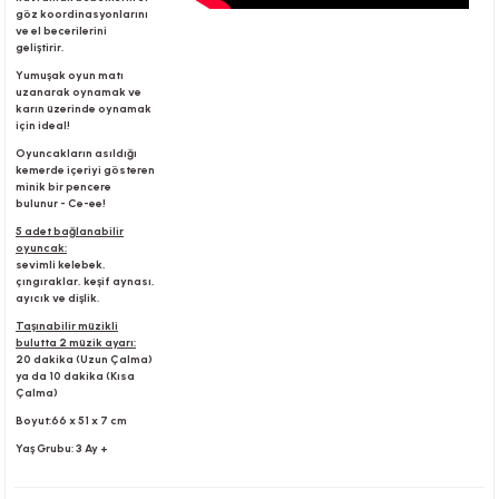
göz koordinasyonlarını
ve el becerilerini
geliştirir.
Yumuşak oyun matı
uzanarak oynamak ve
karın üzerinde oynamak
için ideal!
Oyuncakların asıldığı
kemerde içeriyi gösteren
minik bir pencere
bulunur - Ce-ee!
5 adet bağlanabilir
oyuncak:
sevimli kelebek,
çıngıraklar, keşif aynası,
ayıcık ve dişlik.
Taşınabilir müzikli
bulutta 2 müzik ayarı:
20 dakika (Uzun Çalma)
ya da 10 dakika (Kısa
Çalma)
Boyut:66 x 51 x 7 cm
Yaş Grubu: 3 Ay +