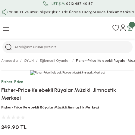
İLETİŞİM
0212 487 40 87
2000 TL ve üzeri
alışverişlerinizde
Ücretsiz Kargo!
Vade farksız 2 taksit!
Geri Dön
Geri Dön
Geri Dön
Geri Dön
Geri Dön
Geri Dön
Geri Dön
Geri Dön
Geri Dön
rı
uru
i
ı
epçe
Anasayfa
OYUN
Eğlenceli Oyunlar
Fisher-Price Kelebekli Rüyalar Müz
r
rı
 / Tattoos
leri
e
Fisher-Price
ları
uarlar
Koruma
ık-Bıçak
e
Fisher-Price Kelebekli Rüyalar Müzikli Jimnastik
Merkezi
aklar
asyon Oyunları
ksesuarları
alzemeleri
bakları-Kase
rli Charm Bileklik
Fisher-Price Kelebekli Rüyalar Müzikli Jimnastik Merkezi
ğu
arları
lir İsimli Çocuk Altın Bileklik
249,90 TL
ri
antası
ünleri