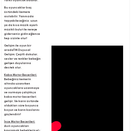
farklı oyuncak bulunur.
Bu oyuncaklar baş
üstündeki kemere
asılabilir. Yanınızda
r
taşıyabileceğiniz, uzun
ya da kısa müzik ayarlı
müzikli bulut ile nereye
giderseniz gidin eğlence
hep sizinle olur!
Gelişim ile oyun bir
arada™ Duyusal
Gelişim: Çeşitli dokular,
sesler ve renkler bebeğin
gelişen duyularına
destek olur.
Kaba Motor Becerileri:
Bebeğiniz kemerin
altında uzanırken
oyuncaklara uzanmaya
ve vurmaya çalıştıkça
kaba motor becerileri
gelişir. Ve karın üstünde
oldukları süre boyunca
boyun ve karın kaslarını
güçlendirir!
İnce Motor Becerileri:
Asılı oyuncakları
kavramak bebeklerin el-