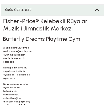
ÜRÜN ÖZELLİKLERİ
i
Fisher-Price® Kelebekli Rüyalar
Müzikli Jimnastik Merkezi
Butterfly Dreams Playtime Gym
i
Müzikli bir buluta ve 5
asılı oyuncağa sahip bu
oyun matıyla karın
üzerinde oyun çok
su
eğlenceli!
Bebeğinizin sırt üstü
veya karın üstünde
oynaması için ideal bir
oyun matı.
Bu yumuşacık ve rahat
oyun matında,
bebeğinizin
vurabileceği,
çalabileceği ve
dişleyebileceği için beş