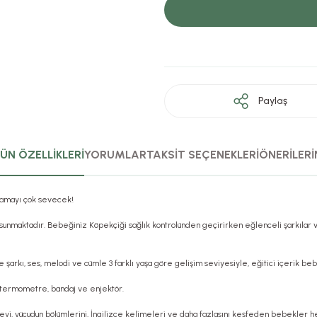
Paylaş
ÜN ÖZELLİKLERİ
YORUMLAR
TAKSİT SEÇENEKLERİ
ÖNERİLERİ
ynamayı çok sevecek!
unmaktadır. Bebeğiniz Köpekçiği sağlık kontrolünden geçirirken eğlenceli şarkılar ve 
inde şarkı, ses, melodi ve cümle 3 farklı yaşa göre gelişim seviyesiyle, eğitici içerik
p, termometre, bandaj ve enjektör.
irmeyi, vücudun bölümlerini, İngilizce kelimeleri ve daha fazlasını keşfeden bebek