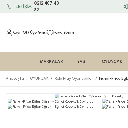
0212 487 40
İLETİŞİM
87
Kayıt Ol / Üye Girişi
Favorilerim
MARKALAR
YAŞ
OYUNCAK
Anasayfa
OYUNCAK
Role Play Oyuncaklar
Fisher-Price Eğ