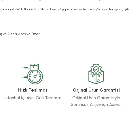
n hayal gücünü kullanarak, taklit, erken rol yapma becerileri, el-göz koordinasyonu, işi
 Yaş ve Üzeri, 3 Yaş ve Üzeri
rsiz gördüğünüz noktaları öneri formunu kullanarak tarafımıza iletebilirsiniz.
Bu ürüne ilk yorumu siz yapın!
Yorum Yaz
Hızlı Teslimat
Orjinal Ürün Garantisi
İstanbul İçi Aynı Gün Teslimat
Orijinal Ürün Garantisiyle
Sorunsuz Alışverişin Adresi.