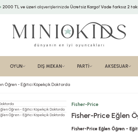
2000 TL ve üzeri
alışverişlerinizde
Ücretsiz Kargo!
Vade farksız 2 taks
OYUN
DIŞ MEKAN
PARTİ
AKSESUAR
len Öğren - Eğitici Köpekçik Doktorda
Fisher-Price
Fisher-Price Eğlen Ö
Fisher-Price Eğlen Öğren - Eği