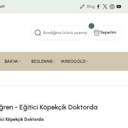
it!
Blog
Sepetim
BAKIM
BESLENME
MINIOGOLD
ğren - Eğitici Köpekçik Doktorda
tici Köpekçik Doktorda