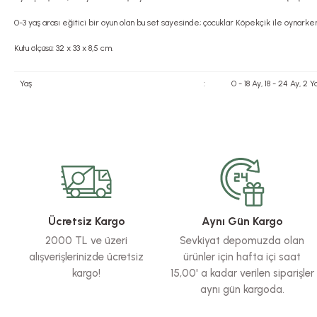
0-3 yaş arası eğitici bir oyun olan bu set sayesinde; çocuklar Köpekçik ile oynarke
Kutu ölçüsü: 32 x 33 x 8,5 cm.
Yaş
:
0 - 18 Ay, 18 - 24 Ay, 2
Bu ürünün fiyat bilgisi, resim, ürün açıklamalarında ve diğer konularda yete
Görüş ve önerileriniz için teşekkür ederiz.
Ürün resmi kalitesiz, bozuk veya görüntülenemiyor.
Ürün açıklamasında eksik bilgiler bulunuyor.
Ürün bilgilerinde hatalar bulunuyor.
Ücretsiz Kargo
Aynı Gün Kargo
Ürün fiyatı diğer sitelerden daha pahalı.
2000 TL ve üzeri
Sevkiyat depomuzda olan
Bu ürüne benzer farklı alternatifler olmalı.
alışverişlerinizde ücretsiz
ürünler için hafta içi saat
kargo!
15,00' a kadar verilen siparişler
aynı gün kargoda.