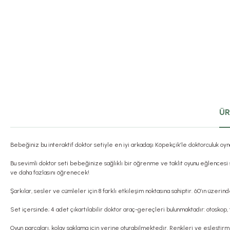
ÜR
Bebeğiniz bu interaktif doktor setiyle en iyi arkadaşı Köpekçik’le doktorculuk o
Bu sevimli doktor seti bebeğinize sağlıklı bir öğrenme ve taklit oyunu eğlencesi s
ve daha fazlasını öğrenecek!
Şarkılar, sesler ve cümleler için 8 farklı etkileşim noktasına sahiptir. 60’ın üzer
Set içersinde; 4 adet çıkartılabilir doktor araç-gereçleri bulunmaktadır: otosko
Oyun parçaları, kolay saklama için yerine oturabilmektedir. Renkleri ve eşleşt