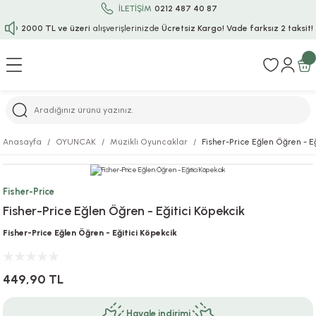
İLETİŞİM
0212 487 40 87
2000 TL ve üzeri
alışverişlerinizde
Ücretsiz Kargo!
Vade farksız 2 taksit!
Geri Dön
Geri Dön
Geri Dön
Geri Dön
Geri Dön
Geri Dön
Geri Dön
Geri Dön
Geri Dön
rı
uru
i
ı
epçe
Anasayfa
OYUNCAK
Müzikli Oyuncaklar
Fisher-Price Eğlen Öğren - E
r
rı
 / Tattoos
leri
e
Fisher-Price
ları
uarlar
Koruma
ık-Bıçak
e
Fisher-Price Eğlen Öğren - Eğitici Köpekcik
aklar
asyon Oyunları
ksesuarları
alzemeleri
bakları-Kase
rli Charm Bileklik
Fisher-Price Eğlen Öğren - Eğitici Köpekcik
ğu
arları
lir İsimli Çocuk Altın Bileklik
449,90 TL
ri
antası
ünleri
Havale indirimi