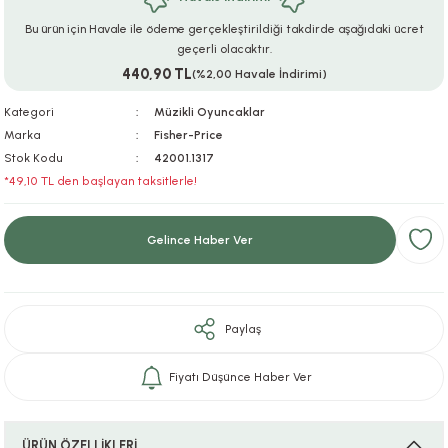
ar
r
e
i
Bu ürün için Havale ile ödeme gerçekleştirildiği takdirde aşağıdaki ücret
geçerli olacaktır.
440,90 TL
lar
ları
ye Ekipmanları
ü
oslar
(%2,00 Havale İndirimi)
Kategori
Müzikli Oyuncaklar
bilyaları
ncakları
Marka
Fisher-Price
Stok Kodu
42001.1317
esuarları
arı
ılıfları
*49,10 TL den başlayan taksitlerle!
k Aksesuarları
arı
lükleri
Gelince Haber Ver
r
ı
lükleri
rı
ar
sı
Paylaş
ı
Fiyatı Düşünce Haber Ver
ı
ÜRÜN ÖZELLİKLERİ