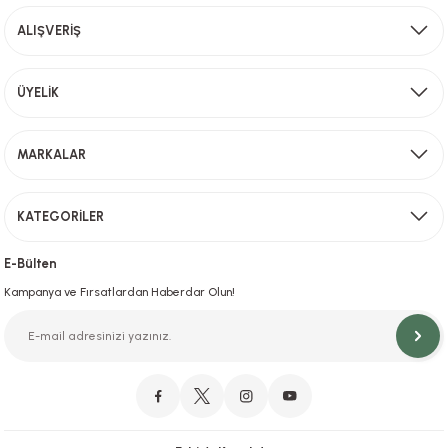
Ürün fiyatı diğer sitelerden daha pahalı.
ALIŞVERİŞ
Bu ürüne benzer farklı alternatifler olmalı.
Aynı Gün Kargo
ÜYELİK
Sevkiyat depomuzda olan ürünler için hafta içi saat 15,00' a kadar verilen sipariş
MARKALAR
Gönder
KATEGORİLER
Hızlı Teslimat
İstanbul İçi Aynı Gün Teslimat
E-Bülten
Kampanya ve Fırsatlardan Haberdar Olun!
Orjinal Ürün Garantisi
Orijinal Ürün Garantisiyle Sorunsuz Alışverişin Adresi.