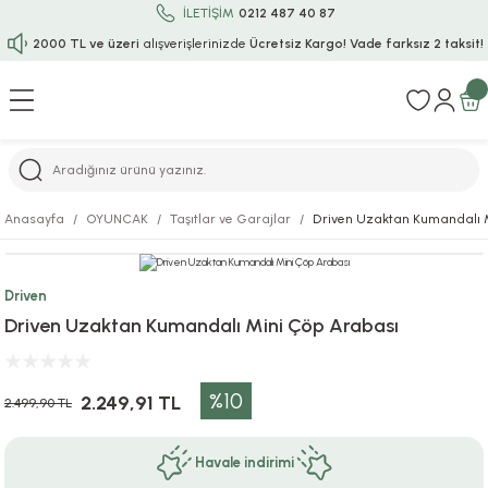
İLETİŞİM
0212 487 40 87
2000 TL ve üzeri
alışverişlerinizde
Ücretsiz Kargo!
Vade farksız 2 taksit!
Geri Dön
Geri Dön
Geri Dön
Geri Dön
Geri Dön
Geri Dön
Geri Dön
Geri Dön
Geri Dön
rı
uru
i
ı
epçe
Anasayfa
OYUNCAK
Taşıtlar ve Garajlar
Driven Uzaktan Kumandalı 
r
rı
 / Tattoos
leri
e
Driven
ları
uarlar
Koruma
ık-Bıçak
e
Driven Uzaktan Kumandalı Mini Çöp Arabası
aklar
asyon Oyunları
ksesuarları
alzemeleri
bakları-Kase
rli Charm Bileklik
%10
2.249,91 TL
2.499,90 TL
ğu
arları
lir İsimli Çocuk Altın Bileklik
ri
antası
ünleri
Havale indirimi