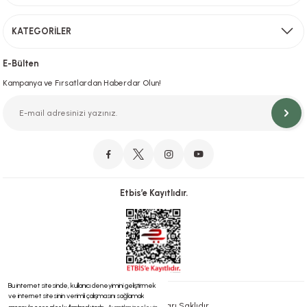
KATEGORİLER
Hızlı Teslimat
İstanbul İçi Aynı Gün Teslimat
E-Bülten
Kampanya ve Fırsatlardan Haberdar Olun!
Orjinal Ürün Garantisi
Orijinal Ürün Garantisiyle Sorunsuz Alışverişin Adresi.
Etbis’e Kayıtlıdır.
Güvenli Alışveriş
İletişim
256 Bit SSL ve iyzico ile Güvenli Alışveriş
Bizimle iletişime geçebilirsiniz!
Bu internet sitesinde, kullanıcı deneyimini geliştirmek
ve internet sitesinin verimli çalışmasını sağlamak
® 2023 | Tüm Hakları Saklıdır.