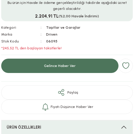
Bu ürün için Havale ile ödeme gerçekleştirildiği takdirde aşağıdaki ücret
ar
r
e
i
geçerli olacaktır.
2.204,91 TL
(%2,00 Havale İndirimi)
lar
ları
ye Ekipmanları
ü
oslar
Kategori
Taşıtlar ve Garajlar
Marka
Driven
bilyaları
ncakları
Stok Kodu
06095
*245,52 TL den başlayan taksitlerle!
esuarları
arı
ılıfları
Gelince Haber Ver
k Aksesuarları
arı
lükleri
r
ı
lükleri
Paylaş
rı
ar
sı
Fiyatı Düşünce Haber Ver
ı
ı
ÜRÜN ÖZELLİKLERİ