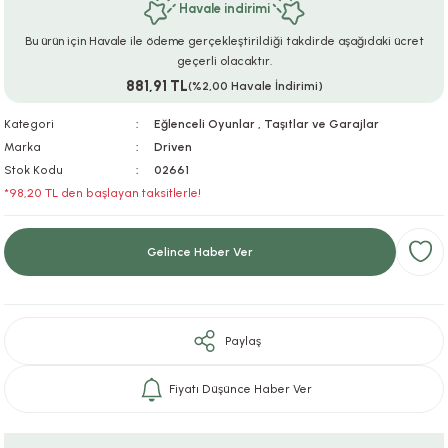
Havale indirimi
ar
r
e
i
Bu ürün için Havale ile ödeme gerçekleştirildiği takdirde aşağıdaki ücret
geçerli olacaktır.
lar
ları
ye Ekipmanları
ü
oslar
881,91 TL
(%2,00 Havale İndirimi)
bilyaları
ncakları
Kategori
Eğlenceli Oyunlar
,
Taşıtlar ve Garajlar
Marka
Driven
Stok Kodu
02661
esuarları
arı
ılıfları
*98,20 TL den başlayan taksitlerle!
k Aksesuarları
arı
lükleri
Gelince Haber Ver
r
ı
lükleri
rı
ar
sı
Paylaş
ı
Fiyatı Düşünce Haber Ver
ı