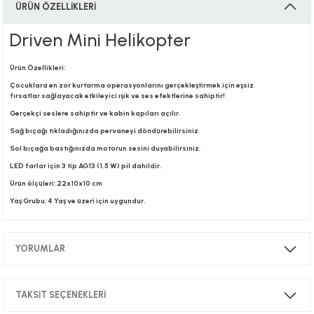
ÜRÜN ÖZELLİKLERİ
Driven Mini Helikopter
i
Ürün Özellikleri:
Çocuklara en zor kurtarma operasyonlarını gerçekleştirmek için eşsiz
fırsatlar sağlayacak etkileyici ışık ve ses efektlerine sahiptir!
Gerçekçi seslere sahiptir ve kabin kapıları açılır.
i
Sağ bıçağı tıkladığınızda pervaneyi döndürebilirsiniz.
Sol bıçağa bastığınızda motorun sesini duyabilirsiniz.
LED farlar için 3 tip AG13 (1,5 W) pil dahildir.
Ürün ölçüleri: 22x10x10 cm
su
Yaş Grubu: 4 Yaş ve üzeri için uygundur.
YORUMLAR
TAKSİT SEÇENEKLERİ
Bu ürüne ilk yorumu siz yapın!