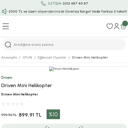
İLETİŞİM
0212 487 40 87
2000 TL ve üzeri
alışverişlerinizde
Ücretsiz Kargo!
Vade farksız 2 taksit!
Geri Dön
Geri Dön
Geri Dön
Geri Dön
Geri Dön
Geri Dön
Geri Dön
Geri Dön
Geri Dön
rı
uru
i
ı
epçe
Anasayfa
OYUN
Eğlenceli Oyunlar
Driven Mini Helikopter
r
rı
 / Tattoos
leri
e
Driven
ları
uarlar
Koruma
ık-Bıçak
e
Driven Mini Helikopter
aklar
asyon Oyunları
ksesuarları
alzemeleri
bakları-Kase
rli Charm Bileklik
Driven Mini Helikopter
ğu
arları
lir İsimli Çocuk Altın Bileklik
%10
899,91 TL
999,90 TL
ri
antası
ünleri