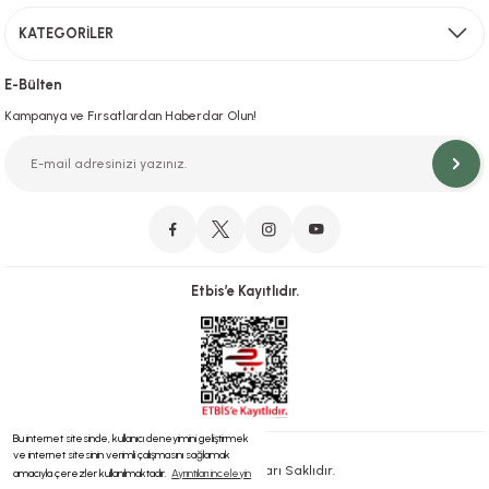
KATEGORİLER
Hızlı Teslimat
İstanbul İçi Aynı Gün Teslimat
E-Bülten
Kampanya ve Fırsatlardan Haberdar Olun!
Orjinal Ürün Garantisi
Orijinal Ürün Garantisiyle Sorunsuz Alışverişin Adresi.
Etbis’e Kayıtlıdır.
Güvenli Alışveriş
İletişim
256 Bit SSL ve iyzico ile Güvenli Alışveriş
Bizimle iletişime geçebilirsiniz!
Bu internet sitesinde, kullanıcı deneyimini geliştirmek
ve internet sitesinin verimli çalışmasını sağlamak
® 2023 | Tüm Hakları Saklıdır.
amacıyla çerezler kullanılmaktadır.
Ayrıntıları inceleyin