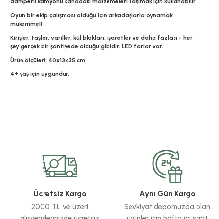
damperli kamyonu sahadaki malzemeleri taşımak için kullanabilir.
Oyun bir ekip çalışması olduğu için arkadaşlarla oynamak
mükemmel!
Kirişler, taşlar, variller, kül blokları, işaretler ve daha fazlası - her
şey gerçek bir şantiyede olduğu gibidir. LED farlar var.
Ürün ölçüleri: 40x13x35 cm
4+ yaş için uygundur.
Bu ürünün fiyat bilgisi, resim, ürün açıklamalarında ve diğer konularda yete
Görüş ve önerileriniz için teşekkür ederiz.
Ürün resmi kalitesiz, bozuk veya görüntülenemiyor.
Ürün açıklamasında eksik bilgiler bulunuyor.
Ürün bilgilerinde hatalar bulunuyor.
Ücretsiz Kargo
Aynı Gün Kargo
Ürün fiyatı diğer sitelerden daha pahalı.
2000 TL ve üzeri
Sevkiyat depomuzda olan
Bu ürüne benzer farklı alternatifler olmalı.
alışverişlerinizde ücretsiz
ürünler için hafta içi saat