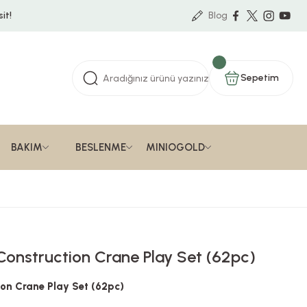
it!
Blog
Sepetim
BAKIM
BESLENME
MINIOGOLD
 Construction Crane Play Set (62pc)
tion Crane Play Set (62pc)