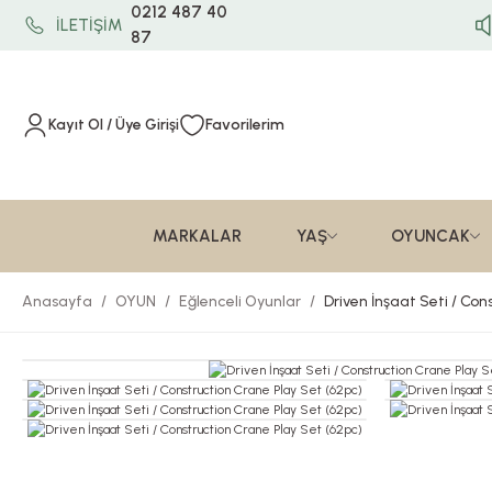
0212 487 40
İLETİŞİM
87
Kayıt Ol / Üye Girişi
Favorilerim
MARKALAR
YAŞ
OYUNCAK
Anasayfa
OYUN
Eğlenceli Oyunlar
Driven İnşaat Seti / Co