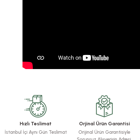
rsiz gördüğünüz noktaları öneri formunu kullanarak tarafımıza iletebilirsiniz.
Bu ürüne ilk yorumu siz yapın!
Yorum Yaz
Hızlı Teslimat
Orjinal Ürün Garantisi
İstanbul İçi Aynı Gün Teslimat
Orijinal Ürün Garantisiyle
Sorunsuz Alışverişin Adresi.