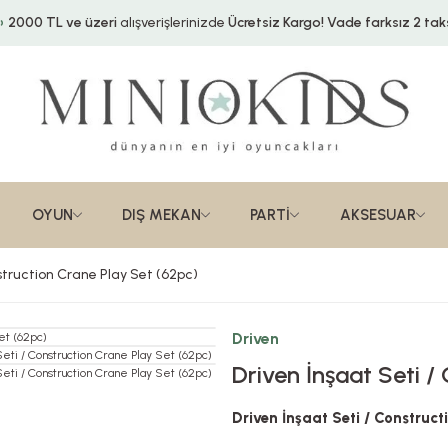
2000 TL ve üzeri
alışverişlerinizde
Ücretsiz Kargo!
Vade farksız 2 taks
OYUN
DIŞ MEKAN
PARTİ
AKSESUAR
nstruction Crane Play Set (62pc)
Driven
Driven İnşaat Seti /
Driven İnşaat Seti / Construc