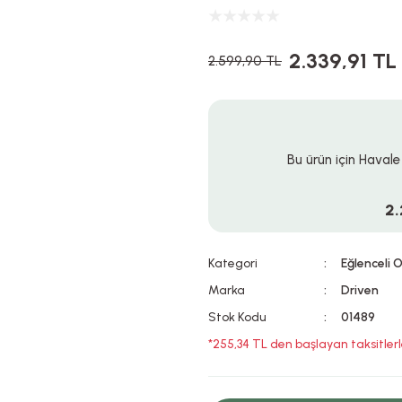
2.339,91 TL
2.599,90 TL
Bu ürün için Havale
2.
Kategori
Eğlenceli 
Marka
Driven
Stok Kodu
01489
*255,34 TL den başlayan taksitlerl