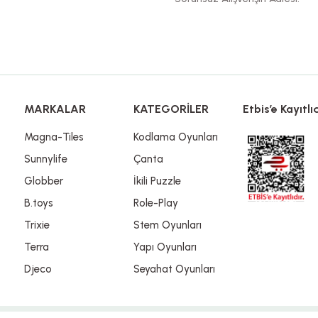
Gönder
MARKALAR
KATEGORİLER
Etbis’e Kayıtlıd
Magna-Tiles
Kodlama Oyunları
Sunnylife
Çanta
Globber
İkili Puzzle
B.toys
Role-Play
Trixie
Stem Oyunları
Terra
Yapı Oyunları
Djeco
Seyahat Oyunları