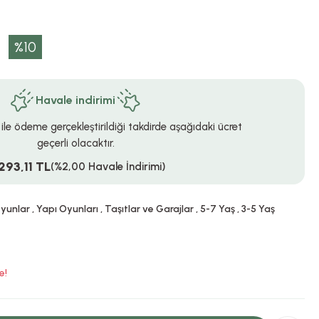
%10
Havale indirimi
 ile ödeme gerçekleştirildiği takdirde aşağıdaki ücret
geçerli olacaktır.
293,11 TL
(%2,00 Havale İndirimi)
Oyunlar
,
Yapı Oyunları
,
Taşıtlar ve Garajlar
,
5-7 Yaş
,
3-5 Yaş
e!