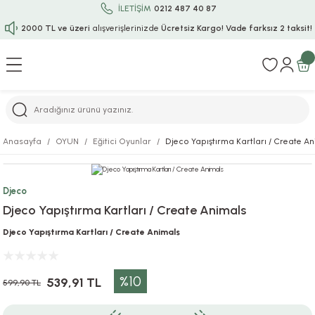
İLETİŞİM
0212 487 40 87
2000 TL ve üzeri
alışverişlerinizde
Ücretsiz Kargo!
Vade farksız 2 taksit!
Geri Dön
Geri Dön
Geri Dön
Geri Dön
Geri Dön
Geri Dön
Geri Dön
Geri Dön
Geri Dön
rı
uru
i
ı
epçe
Anasayfa
OYUN
Eğitici Oyunlar
Djeco Yapıştırma Kartları / Create A
r
rı
 / Tattoos
leri
e
Djeco
ları
uarlar
Koruma
ık-Bıçak
e
Djeco Yapıştırma Kartları / Create Animals
aklar
asyon Oyunları
ksesuarları
alzemeleri
bakları-Kase
rli Charm Bileklik
Djeco Yapıştırma Kartları / Create Animals
ğu
arları
lir İsimli Çocuk Altın Bileklik
%10
539,91 TL
599,90 TL
ri
antası
ünleri