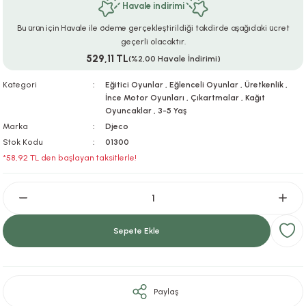
Havale indirimi
ar
r
e
i
Bu ürün için Havale ile ödeme gerçekleştirildiği takdirde aşağıdaki ücret
geçerli olacaktır.
lar
ları
ye Ekipmanları
ü
oslar
529,11 TL
(%2,00 Havale İndirimi)
bilyaları
ncakları
Kategori
Eğitici Oyunlar
,
Eğlenceli Oyunlar
,
Üretkenlik
,
İnce Motor Oyunları
,
Çıkartmalar
,
Kağıt
Oyuncaklar
,
3-5 Yaş
esuarları
arı
ılıfları
Marka
Djeco
Stok Kodu
01300
k Aksesuarları
arı
lükleri
*58,92 TL den başlayan taksitlerle!
r
ı
lükleri
rı
ar
sı
Sepete Ekle
ı
ı
Paylaş