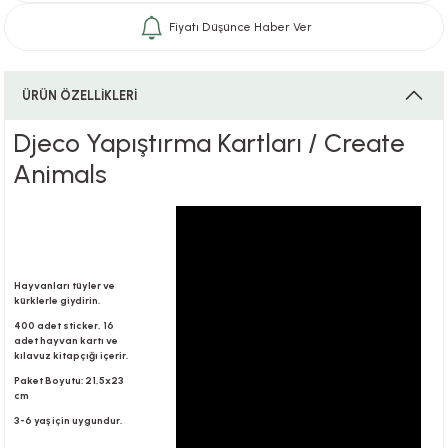
Fiyatı Düşünce Haber Ver
i
ÜRÜN ÖZELLİKLERİ
Djeco Yapıştırma Kartları / Create
i
Animals
su
Hayvanları tüyler ve
kürklerle giydirin.
400 adet sticker, 16
adet hayvan kartı ve
kılavuz kitapçığı içerir.
Paket Boyutu: 21,5x23
cm
3-6 yaş için uygundur.