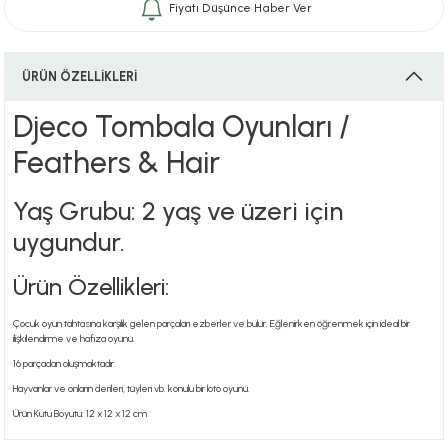
Fiyatı Düşünce Haber Ver
i
ÜRÜN ÖZELLİKLERİ
Djeco Tombala Oyunları /
Feathers & Hair
i
Yaş Grubu: 2 yaş ve üzeri için
uygundur.
su
Ürün Özellikleri:
Çocuk oyun tahtasına karşılık gelen parçaları ezberler ve bulur. Eğlenirken öğrenmek için ideal bir
ilişkilendirme ve hafıza oyunu.
16 parçadan oluşmaktadır.
Hayvanlar ve onların derileri, tüyleri vb. konulu bir loto oyunu.
Ürün Kutu Boyutu: 12 x 12 x 12 cm