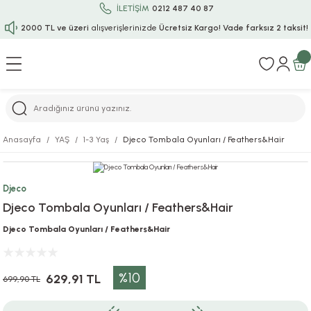
İLETİŞİM
0212 487 40 87
2000 TL ve üzeri
alışverişlerinizde
Ücretsiz Kargo!
Vade farksız 2 taksit!
Geri Dön
Geri Dön
Geri Dön
Geri Dön
Geri Dön
Geri Dön
Geri Dön
Geri Dön
Geri Dön
rı
uru
i
ı
epçe
Anasayfa
YAŞ
1-3 Yaş
Djeco Tombala Oyunları / Feathers&Hair
r
rı
 / Tattoos
leri
e
Djeco
ları
uarlar
Koruma
ık-Bıçak
e
Djeco Tombala Oyunları / Feathers&Hair
aklar
asyon Oyunları
ksesuarları
alzemeleri
bakları-Kase
rli Charm Bileklik
Djeco Tombala Oyunları / Feathers&Hair
ğu
arları
lir İsimli Çocuk Altın Bileklik
%10
629,91 TL
699,90 TL
ri
antası
ünleri