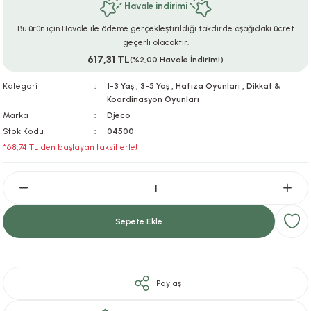
Havale indirimi
ar
r
e
i
Bu ürün için Havale ile ödeme gerçekleştirildiği takdirde aşağıdaki ücret
geçerli olacaktır.
lar
ları
ye Ekipmanları
ü
oslar
617,31 TL
(%2,00 Havale İndirimi)
bilyaları
ncakları
Kategori
1-3 Yaş
,
3-5 Yaş
,
Hafıza Oyunları
,
Dikkat &
Koordinasyon Oyunları
Marka
Djeco
esuarları
arı
ılıfları
Stok Kodu
04500
*68,74 TL den başlayan taksitlerle!
k Aksesuarları
arı
lükleri
r
ı
lükleri
rı
ar
sı
Sepete Ekle
ı
Paylaş
ı