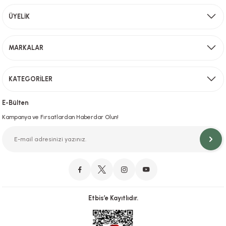
Aynı Gün Kargo
ÜYELİK
Sevkiyat depomuzda olan ürünler için hafta içi saat 15,00' a kadar verilen sipariş
MARKALAR
Gönder
KATEGORİLER
Hızlı Teslimat
İstanbul İçi Aynı Gün Teslimat
E-Bülten
Kampanya ve Fırsatlardan Haberdar Olun!
Orjinal Ürün Garantisi
Orijinal Ürün Garantisiyle Sorunsuz Alışverişin Adresi.
Etbis’e Kayıtlıdır.
Güvenli Alışveriş
İletişim