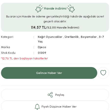
ar
r
e
i
Havale indirimi
Bu ürün için Havale ile ödeme gerçekleştirildiği takdirde aşağıdaki ücret
lar
ları
ye Ekipmanları
ü
oslar
geçerli olacaktır.
114,57 TL
(%2,00 Havale İndirimi)
bilyaları
ncakları
Kategori
Kağıt Oyuncaklar
,
Üretkenlik
,
Boyamalar
,
5-7
Yaş
esuarları
arı
ılıfları
Marka
Djeco
Stok Kodu
01309
k Aksesuarları
arı
lükleri
*12,76 TL den başlayan taksitlerle!
r
ı
lükleri
Gelince Haber Ver
rı
ar
sı
ı
Paylaş
ı
Fiyatı Düşünce Haber Ver