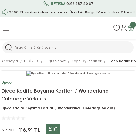
İLETİŞİM
0212 487 40 87
2000 TL ve üzeri
alışverişlerinizde
Ücretsiz Kargo!
Vade farksız 2 taksit!
Geri Dön
Geri Dön
Geri Dön
Geri Dön
Geri Dön
Geri Dön
Geri Dön
Geri Dön
Geri Dön
rı
uru
i
ı
epçe
Anasayfa
ETKİNLİK
El İşi / Sanat
Kağıt Oyuncaklar
Djeco Kadife Bo
r
rı
 / Tattoos
leri
e
Djeco
ları
uarlar
Koruma
ık-Bıçak
e
Djeco Kadife Boyama Kartları / Wonderland -
Coloriage Velours
aklar
asyon Oyunları
ksesuarları
alzemeleri
bakları-Kase
rli Charm Bileklik
Djeco Kadife Boyama Kartları / Wonderland - Coloriage Velours
ğu
arları
lir İsimli Çocuk Altın Bileklik
%10
ri
antası
ünleri
116,91 TL
129,90 TL