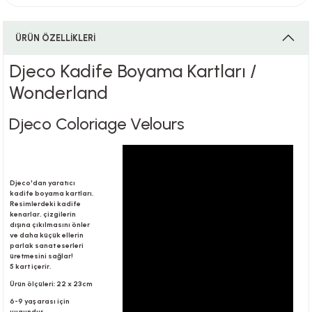
ÜRÜN ÖZELLİKLERİ
i
Djeco Kadife Boyama Kartları /
Wonderland
i
Djeco Coloriage Velours
su
Djeco'dan yaratıcı
kadife boyama kartları.
Resimlerdeki kadife
kenarlar, çizgilerin
dışına çıkılmasını önler
ve daha küçük ellerin
parlak sanat eserleri
üretmesini sağlar!
5 kart içerir.
Ürün ölçüleri: 22 x 23cm
6-9 yaş arası için
uygundur.