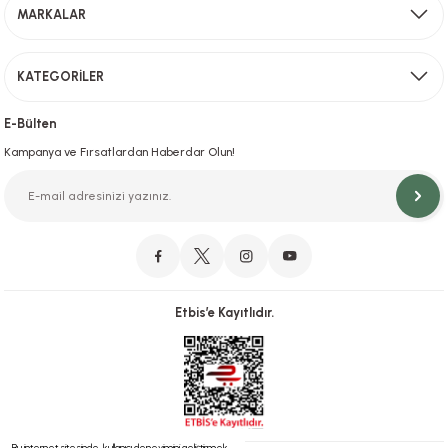
MARKALAR
Gönder
KATEGORİLER
Hızlı Teslimat
İstanbul İçi Aynı Gün Teslimat
E-Bülten
Kampanya ve Fırsatlardan Haberdar Olun!
Orjinal Ürün Garantisi
Orijinal Ürün Garantisiyle Sorunsuz Alışverişin Adresi.
Etbis’e Kayıtlıdır.
Güvenli Alışveriş
İletişim
256 Bit SSL ve iyzico ile Güvenli Alışveriş
Bizimle iletişime geçebilirsiniz!
Bu internet sitesinde, kullanıcı deneyimini geliştirmek