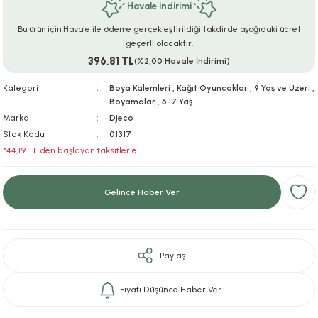
Havale indirimi
ar
r
e
i
Bu ürün için Havale ile ödeme gerçekleştirildiği takdirde aşağıdaki ücret
geçerli olacaktır.
lar
ları
ye Ekipmanları
ü
oslar
396,81 TL
(%2,00 Havale İndirimi)
bilyaları
ncakları
Kategori
Boya Kalemleri
,
Kağıt Oyuncaklar
,
9 Yaş ve Üzeri
,
Boyamalar
,
5-7 Yaş
Marka
Djeco
esuarları
arı
ılıfları
Stok Kodu
01317
*44,19 TL den başlayan taksitlerle!
k Aksesuarları
arı
lükleri
r
ı
lükleri
Gelince Haber Ver
rı
ar
sı
Paylaş
ı
Fiyatı Düşünce Haber Ver
ı