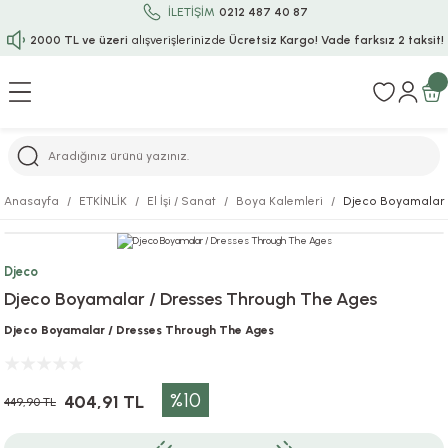
İLETİŞİM
0212 487 40 87
2000 TL ve üzeri
alışverişlerinizde
Ücretsiz Kargo!
Vade farksız 2 taksit!
Geri Dön
Geri Dön
Geri Dön
Geri Dön
Geri Dön
Geri Dön
Geri Dön
Geri Dön
Geri Dön
rı
uru
i
ı
epçe
Anasayfa
ETKİNLİK
El İşi / Sanat
Boya Kalemleri
Djeco Boyamalar 
r
rı
 / Tattoos
leri
e
Djeco
ları
uarlar
Koruma
ık-Bıçak
e
Djeco Boyamalar / Dresses Through The Ages
aklar
asyon Oyunları
ksesuarları
alzemeleri
bakları-Kase
rli Charm Bileklik
Djeco Boyamalar / Dresses Through The Ages
ğu
arları
lir İsimli Çocuk Altın Bileklik
%10
404,91 TL
449,90 TL
ri
antası
ünleri