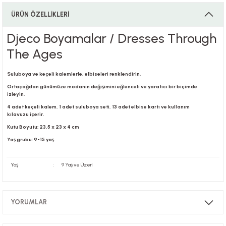
ÜRÜN ÖZELLİKLERİ
i
Djeco Boyamalar / Dresses Through
The Ages
Suluboya ve keçeli kalemlerle, elbiseleri renklendirin.
i
Ortaçağdan günümüze modanın değişimini eğlenceli ve yaratıcı bir biçimde
izleyin.
4 adet keçeli kalem, 1 adet suluboya seti, 13 adet elbise kartı ve kullanım
kılavuzu içerir.
Kutu Boyutu: 23,5 x 23 x 4 cm
su
Yaş grubu: 9-15 yaş
Yaş
:
9 Yaş ve Üzeri
YORUMLAR