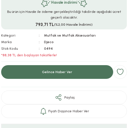
Havale indirimi
ar
r
e
i
Bu ürün için Havale ile ödeme gerçekleştirildiği takdirde aşağıdaki ücret
geçerli olacaktır.
lar
ları
ye Ekipmanları
ü
oslar
793,71 TL
(%2,00 Havale İndirimi)
bilyaları
ncakları
Kategori
Mutfak ve Mutfak Aksesuarları
Marka
Djeco
Stok Kodu
0494
esuarları
arı
ılıfları
*88,38 TL den başlayan taksitlerle!
k Aksesuarları
arı
lükleri
Gelince Haber Ver
r
ı
lükleri
rı
ar
sı
Paylaş
ı
Fiyatı Düşünce Haber Ver
ı