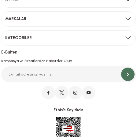
Sevkiyat depomuzda olan ürünler için hafta içi saat 15,00' a kadar verilen sipariş
MARKALAR
Gönder
KATEGORİLER
Hızlı Teslimat
İstanbul İçi Aynı Gün Teslimat
E-Bülten
Kampanya ve Fırsatlardan Haberdar Olun!
Orjinal Ürün Garantisi
Orijinal Ürün Garantisiyle Sorunsuz Alışverişin Adresi.
Etbis’e Kayıtlıdır.
Güvenli Alışveriş
İletişim
256 Bit SSL ve iyzico ile Güvenli Alışveriş
Bizimle iletişime geçebilirsiniz!