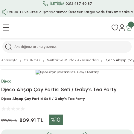
İLETİŞİM
0212 487 40 87
2000 TL ve üzeri
alışverişlerinizde
Ücretsiz Kargo!
Vade farksız 2 taksit!
Geri Dön
Geri Dön
Geri Dön
Geri Dön
Geri Dön
Geri Dön
Geri Dön
Geri Dön
Geri Dön
rı
uru
i
ı
epçe
Anasayfa
OYUNCAK
Mutfak ve Mutfak Aksesuarları
Djeco Ahşap Çay P
r
rı
 / Tattoos
leri
e
Djeco
ları
uarlar
Koruma
ık-Bıçak
e
Djeco Ahşap Çay Partisi Seti / Gaby's Tea Party
aklar
asyon Oyunları
ksesuarları
alzemeleri
bakları-Kase
rli Charm Bileklik
Djeco Ahşap Çay Partisi Seti / Gaby's Tea Party
ğu
arları
lir İsimli Çocuk Altın Bileklik
%10
809,91 TL
899,90 TL
ri
antası
ünleri