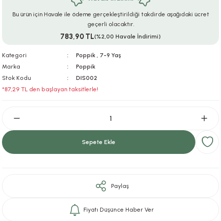
ar
r
e
i
Bu ürün için Havale ile ödeme gerçekleştirildiği takdirde aşağıdaki ücret
geçerli olacaktır.
783,90 TL
lar
ları
ye Ekipmanları
ü
oslar
(%2,00 Havale İndirimi)
Kategori
Poppik
,
7-9 Yaş
bilyaları
ncakları
Marka
Poppik
Stok Kodu
DIS002
esuarları
arı
ılıfları
*87,29 TL den başlayan taksitlerle!
k Aksesuarları
arı
lükleri
r
ı
lükleri
Sepete Ekle
rı
ar
sı
ı
Paylaş
ı
Fiyatı Düşünce Haber Ver