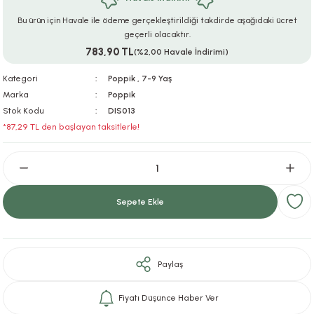
ar
r
e
i
Bu ürün için Havale ile ödeme gerçekleştirildiği takdirde aşağıdaki ücret
geçerli olacaktır.
783,90 TL
lar
ları
ye Ekipmanları
ü
oslar
(%2,00 Havale İndirimi)
Kategori
Poppik
,
7-9 Yaş
bilyaları
ncakları
Marka
Poppik
Stok Kodu
DIS013
esuarları
arı
ılıfları
*87,29 TL den başlayan taksitlerle!
k Aksesuarları
arı
lükleri
r
ı
lükleri
Sepete Ekle
rı
ar
sı
ı
Paylaş
ı
Fiyatı Düşünce Haber Ver