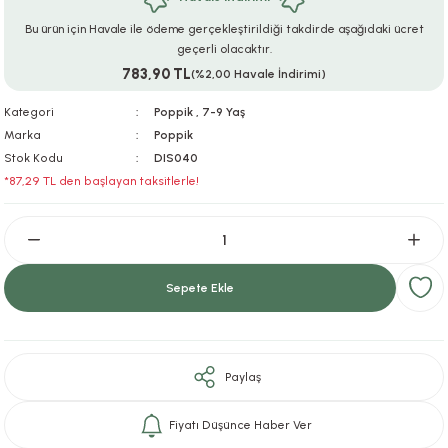
ar
r
e
i
Bu ürün için Havale ile ödeme gerçekleştirildiği takdirde aşağıdaki ücret
geçerli olacaktır.
783,90 TL
lar
ları
ye Ekipmanları
ü
oslar
(%2,00 Havale İndirimi)
Kategori
Poppik
,
7-9 Yaş
bilyaları
ncakları
Marka
Poppik
Stok Kodu
DIS040
esuarları
arı
ılıfları
*87,29 TL den başlayan taksitlerle!
k Aksesuarları
arı
lükleri
r
ı
lükleri
Sepete Ekle
rı
ar
sı
ı
Paylaş
ı
Fiyatı Düşünce Haber Ver