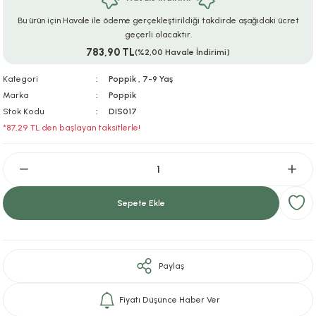
ar
r
e
i
Bu ürün için Havale ile ödeme gerçekleştirildiği takdirde aşağıdaki ücret
geçerli olacaktır.
783,90 TL
lar
ları
ye Ekipmanları
ü
oslar
(%2,00 Havale İndirimi)
Kategori
Poppik
,
7-9 Yaş
bilyaları
ncakları
Marka
Poppik
Stok Kodu
DIS017
esuarları
arı
ılıfları
*87,29 TL den başlayan taksitlerle!
k Aksesuarları
arı
lükleri
r
ı
lükleri
Sepete Ekle
rı
ar
sı
ı
Paylaş
ı
Fiyatı Düşünce Haber Ver