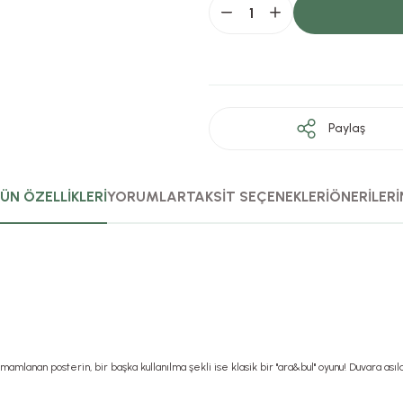
Paylaş
ÜN ÖZELLİKLERİ
YORUMLAR
TAKSİT SEÇENEKLERİ
ÖNERİLERİ
mlanan posterin, bir başka kullanılma şekli ise klasik bir "ara&bul" oyunu! Duvara asıl