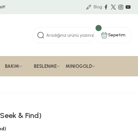
it!
Blog
Sepetim
BAKIM
BESLENME
MINIOGOLD
 Seek & Find)
nd)