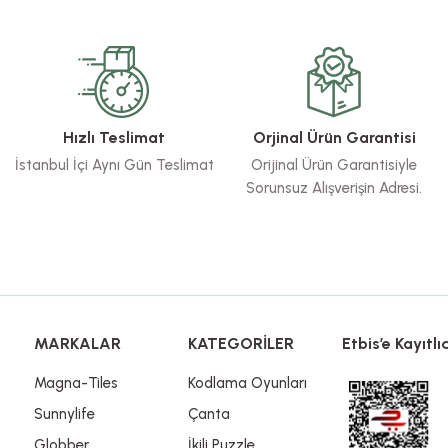
rsiz gördüğünüz noktaları öneri formunu kullanarak tarafımıza iletebilirsiniz.
Bu ürüne ilk yorumu siz yapın!
Yorum Yaz
Hızlı Teslimat
Orjinal Ürün Garantisi
İstanbul İçi Aynı Gün Teslimat
Orijinal Ürün Garantisiyle
Sorunsuz Alışverişin Adresi.
Gönder
MARKALAR
KATEGORİLER
Etbis’e Kayıtlıd
Magna-Tiles
Kodlama Oyunları
Sunnylife
Çanta
Globber
İkili Puzzle