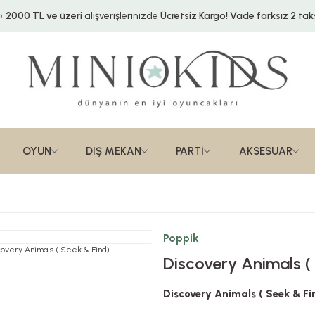
2000 TL ve üzeri
alışverişlerinizde
Ücretsiz Kargo!
Vade farksız 2 taks
OYUN
DIŞ MEKAN
PARTİ
AKSESUAR
Poppik
Discovery Animals (
Discovery Animals ( Seek & Fi