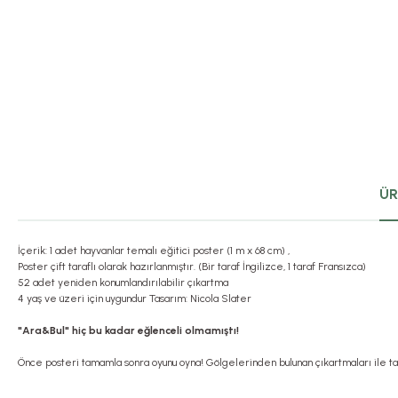
ÜR
İçerik: 1 adet hayvanlar temalı eğitici poster (1 m x 68 cm) ,
Poster çift taraflı olarak hazırlanmıştır. (Bir taraf İngilizce, 1 taraf Fransızca)
52 adet yeniden konumlandırılabilir çıkartma
4 yaş ve üzeri için uygundur Tasarım: Nicola Slater
"Ara&Bul" hiç bu kadar eğlenceli olmamıştı!
Önce posteri tamamla sonra oyunu oyna! Gölgelerinden bulunan çıkartmaları ile tama