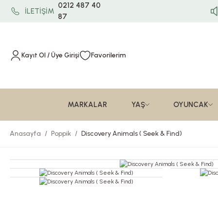
0212 487 40
İLETİŞİM
87
Kayıt Ol / Üye Girişi
Favorilerim
MARKALAR
YAŞ
OYUNCAK
Anasayfa
Poppik
Discovery Animals ( Seek & Find)