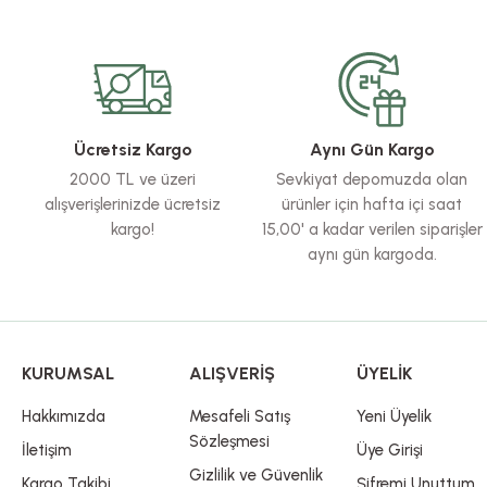
Bu ürünün fiyat bilgisi, resim, ürün açıklamalarında ve diğer konularda yete
Görüş ve önerileriniz için teşekkür ederiz.
Ürün resmi kalitesiz, bozuk veya görüntülenemiyor.
Ürün açıklamasında eksik bilgiler bulunuyor.
Ürün bilgilerinde hatalar bulunuyor.
Ücretsiz Kargo
Aynı Gün Kargo
Ürün fiyatı diğer sitelerden daha pahalı.
2000 TL ve üzeri
Sevkiyat depomuzda olan
Bu ürüne benzer farklı alternatifler olmalı.
alışverişlerinizde ücretsiz
ürünler için hafta içi saat
kargo!
15,00' a kadar verilen siparişler
aynı gün kargoda.
KURUMSAL
ALIŞVERİŞ
ÜYELİK
Hakkımızda
Mesafeli Satış
Yeni Üyelik
Sözleşmesi
İletişim
Üye Girişi
Gizlilik ve Güvenlik
Kargo Takibi
Şifremi Unuttum