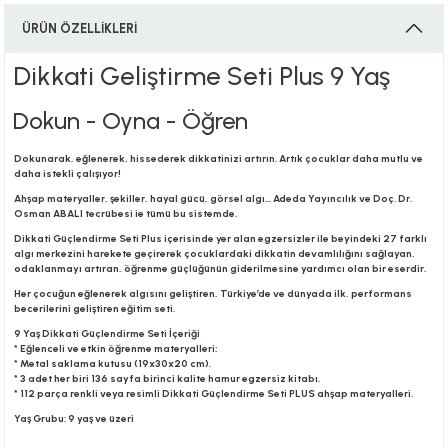
ÜRÜN ÖZELLİKLERİ
i
Dikkati Geliştirme Seti Plus 9 Yaş
Dokun - Oyna - Öğren
Dokunarak, eğlenerek, hissederek dikkatinizi artırın. Artık çocuklar daha mutlu ve
i
daha istekli çalışıyor!
Ahşap materyaller, şekiller, hayal gücü, görsel algı... Adeda Yayıncılık ve Doç. Dr.
Osman ABALI tecrübesi ie tümü bu sistemde.
Dikkati Güçlendirme Seti Plus içerisinde yer alan egzersizler ile beyindeki 27 farklı
algı merkezini harekete geçirerek çocuklardaki dikkatin devamlılığını sağlayan,
su
odaklanmayı artıran, öğrenme güçlüğünün giderilmesine yardımcı olan bir eserdir.
Her çocuğun eğlenerek algısını geliştiren, Türkiye’de ve dünyada ilk, performans
becerilerini geliştiren eğitim seti.
9 Yaş Dikkati Güçlendirme Seti İçeriği
* Eğlenceli ve etkin öğrenme materyalleri;
* Metal saklama kutusu (19x30x20 cm).
* 3 adet her biri 136 sayfa birinci kalite hamur egzersiz kitabı.
* 112 parça renkli veya resimli Dikkati Güçlendirme Seti PLUS ahşap materyalleri.
Yaş Grubu: 9 yaş ve üzeri