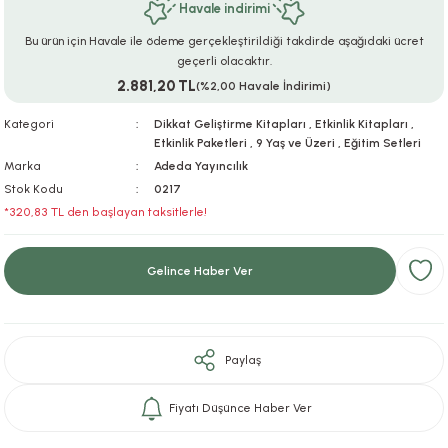
Havale indirimi
ar
r
e
i
Bu ürün için Havale ile ödeme gerçekleştirildiği takdirde aşağıdaki ücret
geçerli olacaktır.
lar
ları
ye Ekipmanları
ü
oslar
2.881,20 TL
(%2,00 Havale İndirimi)
bilyaları
ncakları
Kategori
Dikkat Geliştirme Kitapları
,
Etkinlik Kitapları
,
Etkinlik Paketleri
,
9 Yaş ve Üzeri
,
Eğitim Setleri
Marka
Adeda Yayıncılık
esuarları
arı
ılıfları
Stok Kodu
0217
*320,83 TL den başlayan taksitlerle!
k Aksesuarları
arı
lükleri
r
ı
lükleri
Gelince Haber Ver
rı
ar
sı
Paylaş
ı
Fiyatı Düşünce Haber Ver
ı