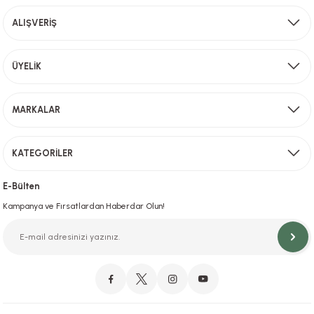
Ürün fiyatı diğer sitelerden daha pahalı.
ALIŞVERİŞ
Bu ürüne benzer farklı alternatifler olmalı.
Aynı Gün Kargo
ÜYELİK
Sevkiyat depomuzda olan ürünler için hafta içi saat 15,00' a kadar verilen sipariş
MARKALAR
Gönder
KATEGORİLER
Hızlı Teslimat
İstanbul İçi Aynı Gün Teslimat
E-Bülten
Kampanya ve Fırsatlardan Haberdar Olun!
Orjinal Ürün Garantisi
Orijinal Ürün Garantisiyle Sorunsuz Alışverişin Adresi.