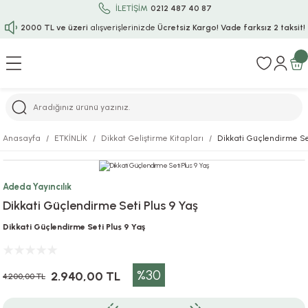
İLETİŞİM
0212 487 40 87
2000 TL ve üzeri
alışverişlerinizde
Ücretsiz Kargo!
Vade farksız 2 taksit!
Geri Dön
Geri Dön
Geri Dön
Geri Dön
Geri Dön
Geri Dön
Geri Dön
Geri Dön
Geri Dön
rı
uru
i
ı
epçe
Anasayfa
ETKİNLİK
Dikkat Geliştirme Kitapları
Dikkati Güçlendirme Se
r
rı
 / Tattoos
leri
e
Adeda Yayıncılık
ları
uarlar
Koruma
ık-Bıçak
e
Dikkati Güçlendirme Seti Plus 9 Yaş
aklar
asyon Oyunları
ksesuarları
alzemeleri
bakları-Kase
rli Charm Bileklik
Dikkati Güçlendirme Seti Plus 9 Yaş
ğu
arları
lir İsimli Çocuk Altın Bileklik
%30
2.940,00 TL
4.200,00 TL
ri
antası
ünleri