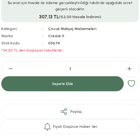
Bu ürün için Havale ile ödeme gerçekleştirildiği takdirde aşağıdaki ücret
ar
r
e
i
geçerli olacaktır.
307,13 TL
(%2,00 Havale İndirimi)
lar
ları
ye Ekipmanları
ü
oslar
Kategori
Çocuk Makyaj Malzemeleri
Marka
Create It
bilyaları
ncakları
Stok Kodu
05674
*34,20 TL den başlayan taksitlerle!
esuarları
arı
ılıfları
k Aksesuarları
arı
lükleri
Sepete Ekle
r
ı
lükleri
rı
ar
sı
Paylaş
ı
Fiyatı Düşünce Haber Ver
ı