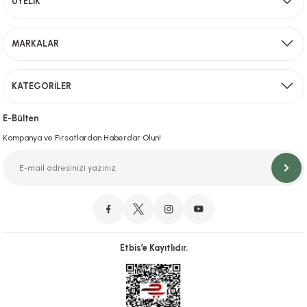
ÜYELİK
Sevkiyat depomuzda olan ürünler için hafta içi saat 15,00' a kadar verilen sipariş
MARKALAR
Gönder
KATEGORİLER
Hızlı Teslimat
İstanbul İçi Aynı Gün Teslimat
E-Bülten
Kampanya ve Fırsatlardan Haberdar Olun!
Orjinal Ürün Garantisi
Orijinal Ürün Garantisiyle Sorunsuz Alışverişin Adresi.
Etbis’e Kayıtlıdır.
Güvenli Alışveriş
İletişim
256 Bit SSL ve iyzico ile Güvenli Alışveriş
Bizimle iletişime geçebilirsiniz!