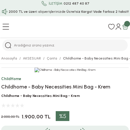
İLETİŞİM
0212 487 40 87
2000 TL ve üzeri
alışverişlerinizde
Ücretsiz Kargo!
Vade farksız 2 taksit!
Geri Dön
Geri Dön
Geri Dön
Geri Dön
Geri Dön
Geri Dön
Geri Dön
Geri Dön
Geri Dön
rı
uru
i
ı
epçe
Anasayfa
AKSESUAR
Çanta
Childhome - Baby Necessities Mini Bag 
r
rı
 / Tattoos
leri
e
ChildHome
ları
uarlar
Koruma
ık-Bıçak
e
Childhome - Baby Necessities Mini Bag - Krem
aklar
asyon Oyunları
ksesuarları
alzemeleri
bakları-Kase
rli Charm Bileklik
Childhome - Baby Necessities Mini Bag - Krem
ğu
arları
lir İsimli Çocuk Altın Bileklik
%5
1.900,00 TL
2.000,00 TL
ri
antası
ünleri