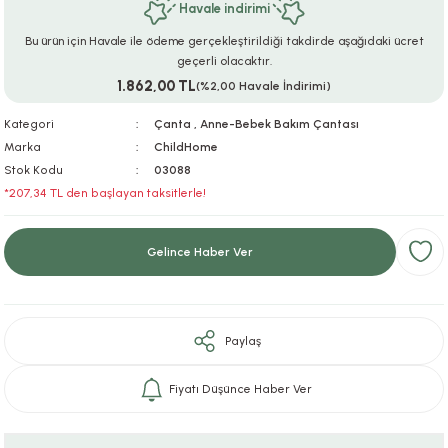
Havale indirimi
ar
r
e
i
Bu ürün için Havale ile ödeme gerçekleştirildiği takdirde aşağıdaki ücret
geçerli olacaktır.
lar
ları
ye Ekipmanları
ü
oslar
1.862,00 TL
(%2,00 Havale İndirimi)
bilyaları
ncakları
Kategori
Çanta
,
Anne-Bebek Bakım Çantası
Marka
ChildHome
Stok Kodu
03088
esuarları
arı
ılıfları
*207,34 TL den başlayan taksitlerle!
k Aksesuarları
arı
lükleri
Gelince Haber Ver
r
ı
lükleri
rı
ar
sı
Paylaş
ı
Fiyatı Düşünce Haber Ver
ı