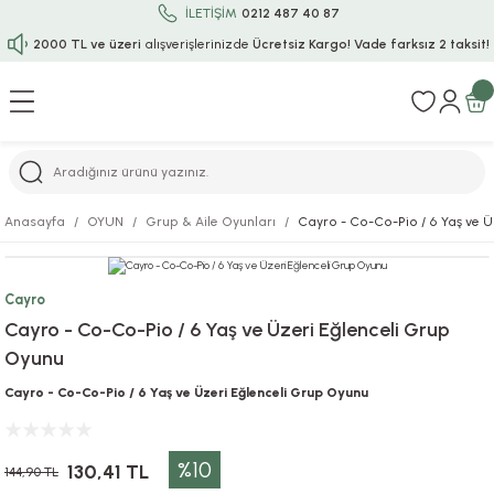
İLETİŞİM
0212 487 40 87
2000 TL ve üzeri
alışverişlerinizde
Ücretsiz Kargo!
Vade farksız 2 taksit!
Geri Dön
Geri Dön
Geri Dön
Geri Dön
Geri Dön
Geri Dön
Geri Dön
Geri Dön
Geri Dön
rı
uru
i
ı
epçe
Anasayfa
OYUN
Grup & Aile Oyunları
Cayro - Co-Co-Pio / 6 Yaş ve Ü
r
rı
 / Tattoos
leri
e
Cayro
ları
uarlar
Koruma
ık-Bıçak
e
Cayro - Co-Co-Pio / 6 Yaş ve Üzeri Eğlenceli Grup
Oyunu
aklar
asyon Oyunları
ksesuarları
alzemeleri
bakları-Kase
rli Charm Bileklik
Cayro - Co-Co-Pio / 6 Yaş ve Üzeri Eğlenceli Grup Oyunu
ğu
arları
lir İsimli Çocuk Altın Bileklik
%10
ri
antası
ünleri
130,41 TL
144,90 TL