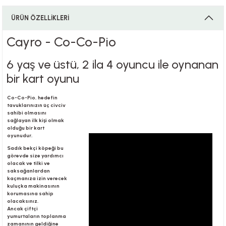
ÜRÜN ÖZELLİKLERİ
i
Cayro - Co-Co-Pio
6 yaş ve üstü, 2 ila 4 oyuncu ile oynanan
bir kart oyunu
i
Co-Co-Pio, hedefin
tavuklarınızın üç civciv
sahibi olmasını
sağlayan ilk kişi olmak
olduğu bir kart
su
oyunudur.
Sadık bekçi köpeği bu
görevde size yardımcı
olacak ve tilki ve
saksağanlardan
kaçmanıza izin verecek
kuluçka makinasının
korumasına sahip
olacaksınız.
Ancak çiftçi
yumurtaların toplanma
zamanının geldiğine