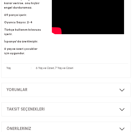
karar verirse, onu hiçbir
engel durduramaz.
69 parça içerir.
r
Oyuncu Sayısı: 2-4
Türkçe kullanım kılavuzu
içerir.
İspanya'da üretilmiştir.
6 yaş ve üzeri çocuklar
için uygundur.
Yaş
:
6 Yaş ve Üzeri, 7 Yaş ve Üzeri
YORUMLAR
TAKSİT SEÇENEKLERİ
Bu ürüne ilk yorumu siz yapın!
ÖNERİLERİNİZ
Yorum Yaz