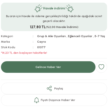
ar
r
e
i
Havale indirimi
Bu ürün için Havale ile ödeme gerçekleştirildiği takdirde aşağıdaki ücret
lar
ları
ye Ekipmanları
ü
oslar
geçerli olacaktır.
127,80 TL
(%2,00 Havale İndirimi)
bilyaları
ncakları
Kategori
Grup & Aile Oyunları
,
Eğlenceli Oyunlar
,
5-7 Yaş
esuarları
arı
ılıfları
Marka
Cayro
Stok Kodu
01377
*14,23 TL den başlayan taksitlerle!
k Aksesuarları
arı
lükleri
r
ı
lükleri
Gelince Haber Ver
rı
ar
sı
Paylaş
ı
Fiyatı Düşünce Haber Ver
ı