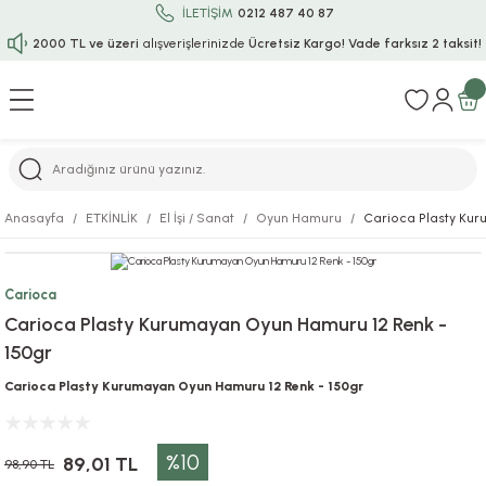
İLETİŞİM
0212 487 40 87
2000 TL ve üzeri
alışverişlerinizde
Ücretsiz Kargo!
Vade farksız 2 taksit!
Geri Dön
Geri Dön
Geri Dön
Geri Dön
Geri Dön
Geri Dön
Geri Dön
Geri Dön
Geri Dön
rı
uru
i
ı
epçe
Anasayfa
ETKİNLİK
El İşi / Sanat
Oyun Hamuru
Carioca Plasty Kur
r
rı
 / Tattoos
leri
e
Carioca
ları
uarlar
Koruma
ık-Bıçak
e
Carioca Plasty Kurumayan Oyun Hamuru 12 Renk -
150gr
aklar
asyon Oyunları
ksesuarları
alzemeleri
bakları-Kase
rli Charm Bileklik
Carioca Plasty Kurumayan Oyun Hamuru 12 Renk - 150gr
ğu
arları
lir İsimli Çocuk Altın Bileklik
%10
ri
antası
ünleri
89,01 TL
98,90 TL