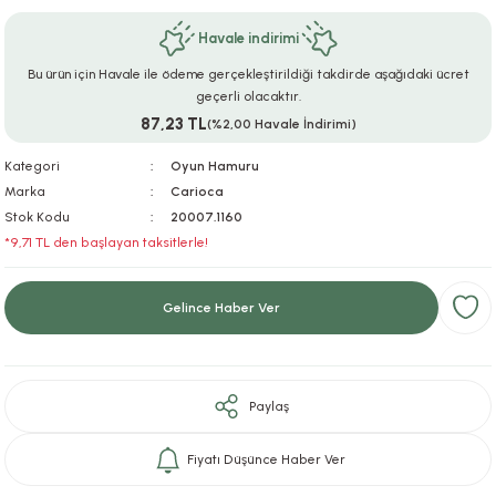
ar
r
e
i
Havale indirimi
Bu ürün için Havale ile ödeme gerçekleştirildiği takdirde aşağıdaki ücret
lar
ları
ye Ekipmanları
ü
oslar
geçerli olacaktır.
87,23 TL
(%2,00 Havale İndirimi)
bilyaları
ncakları
Kategori
Oyun Hamuru
esuarları
arı
ılıfları
Marka
Carioca
Stok Kodu
20007.1160
*9,71 TL den başlayan taksitlerle!
k Aksesuarları
arı
lükleri
r
ı
lükleri
Gelince Haber Ver
rı
ar
sı
Paylaş
ı
Fiyatı Düşünce Haber Ver
ı