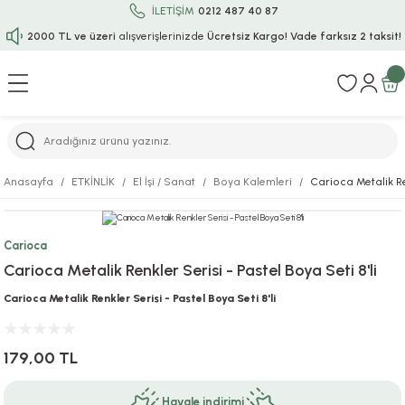
İLETİŞİM
0212 487 40 87
2000 TL ve üzeri
alışverişlerinizde
Ücretsiz Kargo!
Vade farksız 2 taksit!
Geri Dön
Geri Dön
Geri Dön
Geri Dön
Geri Dön
Geri Dön
Geri Dön
Geri Dön
Geri Dön
rı
uru
i
ı
epçe
Anasayfa
ETKİNLİK
El İşi / Sanat
Boya Kalemleri
Carioca Metalik Ren
r
rı
 / Tattoos
leri
e
Carioca
ları
uarlar
Koruma
ık-Bıçak
e
Carioca Metalik Renkler Serisi - Pastel Boya Seti 8'li
aklar
asyon Oyunları
ksesuarları
alzemeleri
bakları-Kase
rli Charm Bileklik
Carioca Metalik Renkler Serisi - Pastel Boya Seti 8'li
ğu
arları
lir İsimli Çocuk Altın Bileklik
179,00 TL
ri
antası
ünleri
Havale indirimi