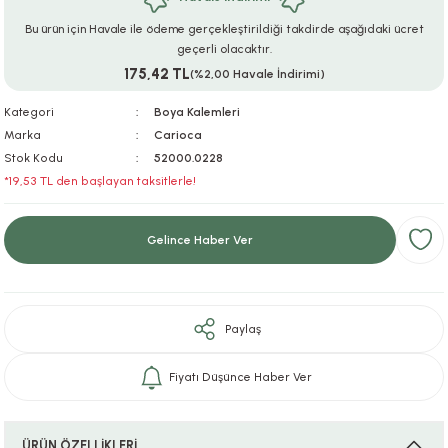
ar
r
e
i
Bu ürün için Havale ile ödeme gerçekleştirildiği takdirde aşağıdaki ücret
geçerli olacaktır.
175,42 TL
lar
ları
ye Ekipmanları
ü
oslar
(%2,00 Havale İndirimi)
Kategori
Boya Kalemleri
bilyaları
ncakları
Marka
Carioca
Stok Kodu
52000.0228
esuarları
arı
ılıfları
*19,53 TL den başlayan taksitlerle!
k Aksesuarları
arı
lükleri
Gelince Haber Ver
r
ı
lükleri
rı
ar
sı
Paylaş
ı
Fiyatı Düşünce Haber Ver
ı
ÜRÜN ÖZELLİKLERİ