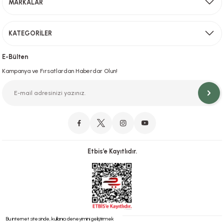
MARKALAR
Gönder
KATEGORİLER
Hızlı Teslimat
İstanbul İçi Aynı Gün Teslimat
E-Bülten
Kampanya ve Fırsatlardan Haberdar Olun!
Orjinal Ürün Garantisi
Orijinal Ürün Garantisiyle Sorunsuz Alışverişin Adresi.
Etbis’e Kayıtlıdır.
Güvenli Alışveriş
İletişim
256 Bit SSL ve iyzico ile Güvenli Alışveriş
Bizimle iletişime geçebilirsiniz!
Bu internet sitesinde, kullanıcı deneyimini geliştirmek