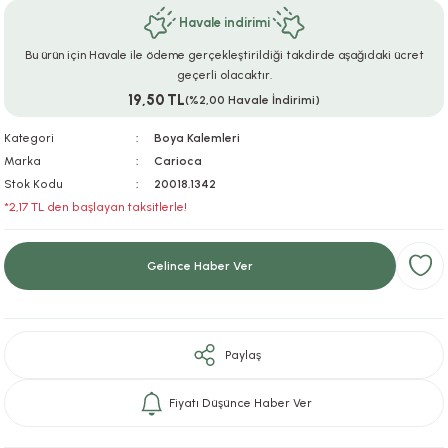
Havale indirimi
ar
r
e
i
Bu ürün için Havale ile ödeme gerçekleştirildiği takdirde aşağıdaki ücret
lar
ları
ye Ekipmanları
ü
oslar
geçerli olacaktır.
19,50 TL
(%2,00 Havale İndirimi)
bilyaları
ncakları
Kategori
Boya Kalemleri
Marka
Carioca
esuarları
arı
ılıfları
Stok Kodu
20018.1342
*2,17 TL den başlayan taksitlerle!
k Aksesuarları
arı
lükleri
Gelince Haber Ver
r
ı
lükleri
rı
ar
sı
Paylaş
ı
Fiyatı Düşünce Haber Ver
ı