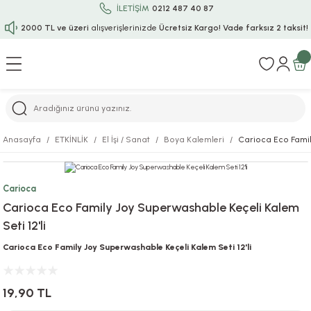
İLETİŞİM
0212 487 40 87
2000 TL ve üzeri
alışverişlerinizde
Ücretsiz Kargo!
Vade farksız 2 taksit!
Geri Dön
Geri Dön
Geri Dön
Geri Dön
Geri Dön
Geri Dön
Geri Dön
Geri Dön
Geri Dön
rı
uru
i
ı
epçe
Anasayfa
ETKİNLİK
El İşi / Sanat
Boya Kalemleri
Carioca Eco Famil
r
rı
 / Tattoos
leri
e
Carioca
ları
uarlar
Koruma
ık-Bıçak
e
Carioca Eco Family Joy Superwashable Keçeli Kalem
Seti 12'li
aklar
asyon Oyunları
ksesuarları
alzemeleri
bakları-Kase
rli Charm Bileklik
Carioca Eco Family Joy Superwashable Keçeli Kalem Seti 12'li
ğu
arları
lir İsimli Çocuk Altın Bileklik
19,90 TL
ri
antası
ünleri